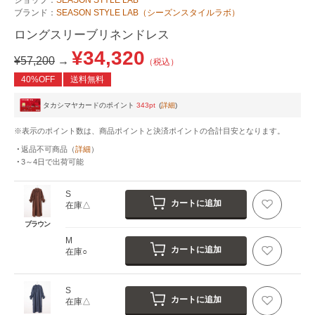
ブランド：
SEASON STYLE LAB（シーズンスタイルラボ）
ロングスリーブリネンドレス
¥34,320
¥57,200
→
（税込）
40%OFF
送料無料
タカシマヤカードのポイント
343pt
(
詳細
)
※表示のポイント数は、商品ポイントと決済ポイントの合計目安となります。
返品不可商品
（
詳細
）
3～4日
で出荷可能
S
カートに追加
在庫△
ブラウン
M
カートに追加
在庫○
S
カートに追加
在庫△