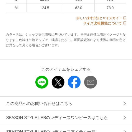
性別タイプ
レディース
M
124.5
62.0
78.0
カテゴリ
ワンピース
ロング・マキシ丈ワンピース
詳しい採寸方法とサイズガイド
サイズ比較機能について
素材
麻77％、ポリエステル23％
カラー名は、ショップ提供情報に基づいています。モデル画像は着用イメージとな
製造国
詳細は下記よりお問い合わせください
ります。色味は生地アップでご確認ください。画面設定等により実際の商品の色と
は異なって見える場合がございます。
ギフト
可
このアイテムをシェアする
この商品へのお問い合わせはこちら
SEASON STYLE LABのレディースワンピースはこちら
SEASON STYLE LABのレディースアイテム一覧