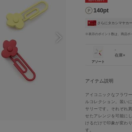
140pt
さらにタカシマヤカ
※表示のポイント数は、商品ポ
-
在庫×
アソート
アイテム説明
アイコニックなフラワー
ルコレクション。装い
サリーです。それぞれ
せたアレンジを可能に
けるだけで印象が変わ
ト
す。