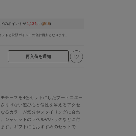
ードのポイントが
1,134pt
(
詳細
)
イントと決済ポイントの合計目安となります。
再入荷を通知
モチーフを4色セットにしたブートニエー
にさりげない遊び心と個性を添えるアクセ
異なるカラーが気分やスタイリングに合わ
し、ジャケットのラペルやバッグなどに付
ります。ギフトにもおすすめのセットで