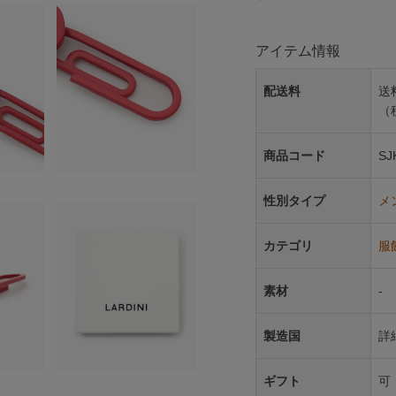
アイテム情報
配送料
送
（
商品コード
SJ
性別タイプ
メ
カテゴリ
服
素材
-
製造国
詳
ギフト
可