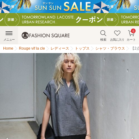
0
メニュー
検索
お気に入り
カート
Home
Rouge vif la cle
レディース
トップス
シャツ・ブラウス
【2