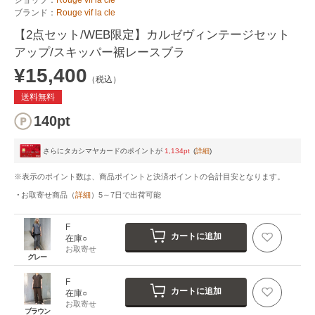
ブランド：
Rouge vif la cle
【2点セット/WEB限定】カルゼヴィンテージセット
アップ/スキッパー裾レースブラ
¥15,400
（税込）
送料無料
140pt
さらにタカシマヤカードのポイントが
1,134pt
(
詳細
)
※表示のポイント数は、商品ポイントと決済ポイントの合計目安となります。
お取寄せ商品
（
詳細
）
5～7日
で出荷可能
F
カートに追加
在庫○
お取寄せ
グレー
F
カートに追加
在庫○
お取寄せ
ブラウン