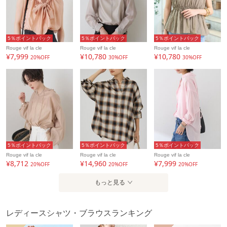
います。予めご了承下さい。
※商品を使用前に、タグ等に記載されている「取り扱い上の
注意書き」
5％ポイントバック
5％ポイントバック
5％ポイントバック
「洗濯表示」を必ずご確認ください。
Rouge vif la cle
Rouge vif la cle
Rouge vif la cle
※商品に不良が無い場合、包装紙および箱の彼損がございま
¥7,999
¥10,780
¥10,780
20%OFF
30%OFF
30%OFF
しても発送いたします。
あらかじめご了承ください。
アイテム情報
配送料
送料無料
5％ポイントバック
5％ポイントバック
5％ポイントバック
（税込5,000円以上ご購入で送料無料）
Rouge vif la cle
Rouge vif la cle
Rouge vif la cle
¥8,712
¥14,960
¥7,999
20%OFF
20%OFF
20%OFF
商品コード
31530310002
もっと見る
性別タイプ
レディース
カテゴリ
トップス
シャツ・ブラウス
レディースシャツ・ブラウスランキング