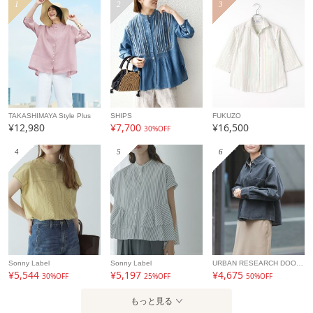
素材
ポリエステル100％
1
2
3
製造国
詳細は下記よりお問い合わせください
ギフト
可
TAKASHIMAYA Style Plus
SHIPS
FUKUZO
¥12,980
¥7,700
¥16,500
30%OFF
4
5
6
Sonny Label
Sonny Label
URBAN RESEARCH DOORS
¥5,544
¥5,197
¥4,675
30%OFF
25%OFF
50%OFF
もっと見る