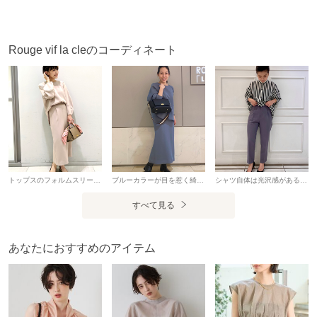
SNSハッシュタグ
#セットアップ #2点セット #カルゼ #ヴィンテージライク #グ
レー #ブラウン #トップス #パンツ #セットアップコーデ #大
Rouge vif la cleのコーディネート
人カジュアル #きれいめカジュアル #夏服 #通勤 #デイリーコ
ーデ #レイヤード
【注意事項】
※商品画像は、光の当たり具合やパソコンなどの閲覧環境に
より、
実際の色味と異なって見える場合がございます。あらかじめ
トップスのフォルムスリーブが、立体裁断で絶妙なシルエットになっています◎ セットアップは今多く出ているからこそ、シルエットで差をつけたいですね。 背中のリボンも甘すぎず、シーンにあわせてオンオフ兼用できる1枚です。 スカートは、後ろウエストがゴムになっています。 裏地付で、後ろスリットが入っています。 足首上までの着丈なので、様々な靴と合わせやすいかと思います♪
ブルーカラーが目を惹く綺麗めブラウスと アイラインスカートのセットアップです◎ 見るより着た方が、素敵なラインを実感できると思います♪ 袖の形、バックスタイル、スカートの程よいサイズ感、全ての組み合わせが素敵なセットアップです。
シャツ自体は光沢感があるので、ニットパンツやデニムなどカジュアルなボトムスとさらっと合わせるのが今年流。 秋は一枚ではもちろん、冬になったらインにリブタートルを合わせたり、上からざっくりプルオーバーを合わせて裾からシャツを出すレイヤードスタイルもおすすめ◎
ご了承ください。
すべて見る
※画像の商品はサンプルです。
実際の商品と仕様、加工が若干異なる場合があります。
※サイズ表記はあくまで目安となります。
あなたにおすすめのアイテム
※その他の予約商品、通常商品との同時決済はできません。
※入荷状況により、お届け予定が前後する場合があります。
※お客様への発送が店頭販売より遅れる場合もあります。
※追加生産商品は、一部の店舗、通販で販売中の場合がござ