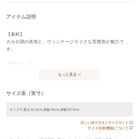
アイテム説明
【素材】
カルゼ調の表情と、ヴィンテージライクな雰囲気が魅力で
す。
【デザイン】
【2点セット】のセットアップです。ゆとりのあるトップスと
もっと見る
パンツを合わせた、抜け感のあるスタイルに仕上がります。
トップスはスキッパー風のネックラインがすっきりとした印
サイズ表（実寸）
象で、裾から見えるレースがさりげないアクセント。パンツ
はウエストゴム仕様で、リラックス感のあるはき心地です。
セットで着るだけで統一感があり、単品使いもしやすい構成
サイズ:F,着丈:61.5cm,肩幅:65cm,身幅:62.5cm
です。
詳しい採寸方法とサイズガイド
サイズ比較機能について
【コーディネート】
セットアップでは、足元にパンプスやサンダルを合わせてき