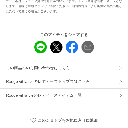
カラー名は、ショップ提供情報に基づいています。モデル画像は着用イメージとな
れいめに、スニーカーでカジュアルダウンしてもバランスよ
ります。色味は生地アップでご確認ください。画面設定等により実際の商品の色と
は異なって見える場合がございます。
く決まります。トップスはデニムやスラックスに、パンツは
シャツやTシャツに合わせるなど、それぞれ単品でも着回しや
すいアイテムです。
このアイテムをシェアする
【パンツサイズ】
総丈：98.5
股上：30.3
内股下：68.2
この商品へのお問い合わせはこちら
ウエスト：71
ヒップ：104.5
Rouge vif la cleのレディーストップスはこちら
わたり幅：34.5
Rouge vif la cleのレディースアイテム一覧
検索キーワード
セットアップ / 2点セット / カルゼ / ヴィンテージライク / ラ
ウンジセットアップ / グレー / ブラウン / トップス / パンツ /
夏服
このショップをお気に入りに追加