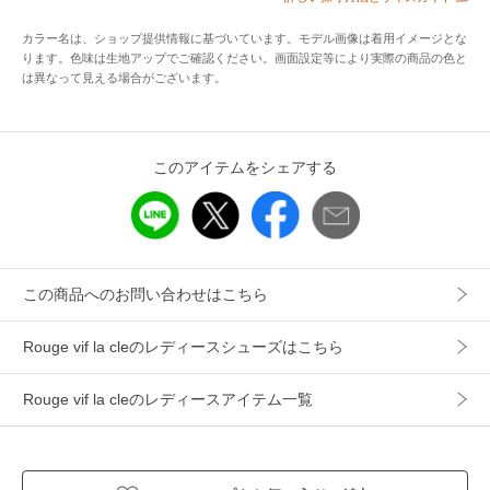
カラー名は、ショップ提供情報に基づいています。モデル画像は着用イメージとな
※カラーについて
ります。色味は生地アップでご確認ください。画面設定等により実際の商品の色と
弊社カラー：メーカーカラー
は異なって見える場合がございます。
ブラック：BLACK
グレー：GRAY
このアイテムをシェアする
グレイッシュべージュ：NOMAD
※同型色違い（31520262012）
この商品へのお問い合わせはこちら
【Paes/ペイズ/フェーズ】
2021年にスタートした韓国のシューズブランド、
Rouge vif la cleのレディースシューズはこちら
自社開発したシステムで作り出した素材は、
衝撃緩和と理想的な弾性に優れており、
Rouge vif la cleのレディースアイテム一覧
歩いている時にかかる足への負担を軽減してくれるリカバリ
ーサンダルです。