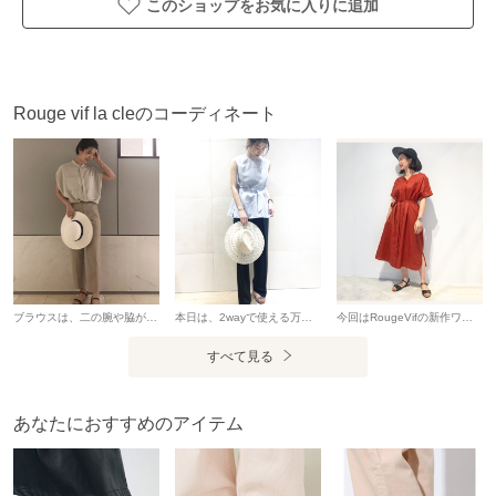
このショップをお気に入りに追加
※サイズについて弊社販売サイズ：メーカーサイズ
35サイズ（22）：22.0
36サイズ（23）：23.0
37サイズ（24）：24.0
Rouge vif la cleのコーディネート
38サイズ（25）：25.0
※メーカー品番PAES FLIPFLOP
※取り扱いについて
1.本製品は素材特性上、長時間直射日光及び高温（40C）にさ
ブラウスは、二の腕や脇が気にならず、 腕を上げても安心してお使い頂けます！ 透けにくい素材なのも嬉しいポイント◎ きれい目なパンツと合わせると、オフィスでも使って頂くことができます♪ デニムでさらっと合わせても素敵です♪
本日は、2wayで使える万能ブラウスのご紹介♪ ベルトは付けても外しても◎ ベルトを通さず上からつけても可愛いです！ ボリューム感も程よくあるのでワイドパンツなどでゆるっと着たり、ベルトを外してスカートと合わせてもいいので飽きのこないブラウスとなってます。 ブルーが夏っぽくて綺麗ですが、ベージュやアイボリーのお色味も秋まで使えるカラーなのでおすすめです。
今回はRougeVifの新作ワンピースを着てみました！ 軽くて涼しいのでこれからの時期 沢山着れそうです。 今回は、一枚でコーディネートしましたが デイリー使いには、パンツなどとの レイヤードスタイルもオススメです◎
らされると、
すべて見る
変色や変形、収縮が発生する場合があります。
取り扱い不注意による収縮等は、交換及び払い戻しはできま
あなたにおすすめのアイテム
せん。
2.雨等による濡れた地面では滑りやすいのでご注意ください。