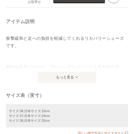
お取寄せ
アイテム説明
衝撃緩和と足への負担を軽減してくれるリカバリーシューズ
です。
約4cmあるソールは、フルレングスパンツにも合わせやす
く、
もっと見る
デイリーに活躍してくれる一足。
大人のカジュアルスタイルに取り入れやすい、
サイズ表（実寸）
落ち着いたカラー3色をご用意しました。
シンプルなデザインでコーディネートに合わせやすい、
サイズ:36,日本サイズ:23cm
サイズ:37,日本サイズ:24cm
シーズンスタイルの足元のワードローブにおすすめのアイテ
サイズ:38,日本サイズ:25cm
ムです。
詳しい採寸方法とサイズガイド