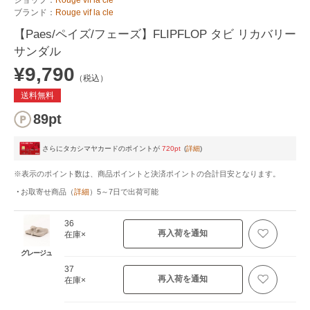
ブランド：
Rouge vif la cle
【Paes/ペイズ/フェーズ】FLIPFLOP タビ リカバリー
サンダル
¥9,790
（税込）
送料無料
89pt
さらにタカシマヤカードのポイントが
720pt
(
詳細
)
※表示のポイント数は、商品ポイントと決済ポイントの合計目安となります。
お取寄せ商品
（
詳細
）
5～7日
で出荷可能
36
再入荷を通知
在庫×
グレージュ
37
再入荷を通知
在庫×