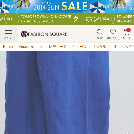
0
メニュー
検索
お気に入り
カート
Home
Rouge vif la cle
レディース
シューズ
サンダル
【Paes/ペイ