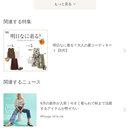
商品コード
31500262022
もっと見る
性別タイプ
レディース
関連する特集
カテゴリ
シューズ
サンダル
素材
EVA+Rubber
明日なに着る？大人の夏コーディネー
製造国
詳細は下記よりお問い合わせください
ト【8月】
ギフト
可
関連するニュース
8月の新作が入荷｜今すぐ着られて秋まで活躍
するアイテムが勢ぞろい
#Rouge vif la cle