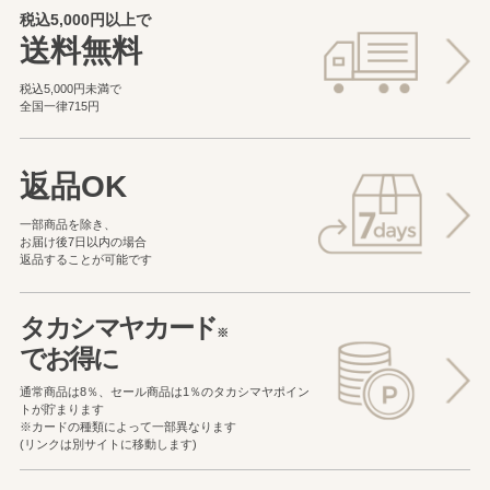
税込5,000円以上で
送料無料
税込5,000円未満で
全国一律715円
返品OK
一部商品を除き、
お届け後7日以内の場合
返品することが可能です
タカシマヤカード
※
でお得に
通常商品は8％、セール商品は1％の
タカシマヤポイン
トが貯まります
※カードの種類によって一部異なります
(リンクは別サイトに移動します)