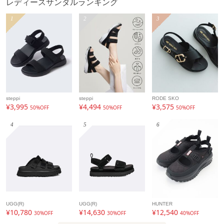
レディースサンダルランキング
※サイズ表記はあくまで目安となります。
1
2
3
※その他の予約商品、通常商品との同時決済はできません。
※入荷状況により、お届け予定が前後する場合があります。
※お客様への発送が店頭販売より遅れる場合もあります。
※追加生産商品は、一部の店舗、通販で販売中の場合がござ
います。予めご了承下さい。
※商品を使用前に、タグ等に記載されている「取り扱い上の
注意書き」
steppi
steppi
RODE SKO
「洗濯表示」を必ずご確認ください。
¥3,995
¥4,494
¥3,575
50%OFF
50%OFF
50%OFF
※商品に不良が無い場合、包装紙および箱の彼損がございま
4
5
6
しても発送いたします。
あらかじめご了承ください。
アイテム情報
配送料
送料無料
UGG(R)
UGG(R)
HUNTER
¥10,780
¥14,630
¥12,540
（税込5,000円以上ご購入で送料無料）
30%OFF
30%OFF
40%OFF