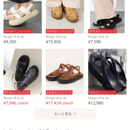
3.素材特性上、エスカレーターに挟まれる場合がありますので
搭乗の際はご注意ください。
4.熱処理でコーティングされた特殊カラー（シルバ-、光沢カ
ラー）製品の場合、
特性上、大理石など濡れた床では滑りやすいのでご注意くだ
10％ポイントバック
10％ポイントバック
10％ポイントバック
さい。
Rouge vif la cle
Rouge vif la cle
Rouge vif la cle
¥9,350
¥15,950
¥7,590
また、摩擦による剥がれ等は交換及び返品理由に該当しませ
ん。
【注意事項】
※商品画像は、光の当たり具合やパソコンなどの閲覧環境に
5％ポイントバック
5％ポイントバック
10％ポイントバック
Rouge vif la cle
Rouge vif la cle
Rouge vif la cle
より、
¥7,040
¥17,424
¥12,980
20%OFF
20%OFF
実際の色味と異なって見える場合がございます。あらかじめ
ご了承ください。
もっと見る
※画像の商品はサンプルです。
実際の商品と仕様、加工が若干異なる場合があります。