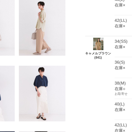
在庫×
42(LL)
在庫×
34(SS)
在庫×
キャメルブラウン
(841)
36(S)
在庫×
38(M)
在庫○
お取寄せ
40(L)
在庫×
42(LL)
在庫×