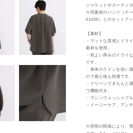
ジャケットやカーディ
※同素材のパンツ（テーパー
61008）とのセット
【素材】
・マットな質感とドラ
素材を使用。
・程よい厚みのドライ
です。
・身体のラインを拾い
ので着心地も快適です
・クリーンできちんと
ワ機能付き。
・マシンウォッシャブ
・イージーケア、アン
※照明の関係により、