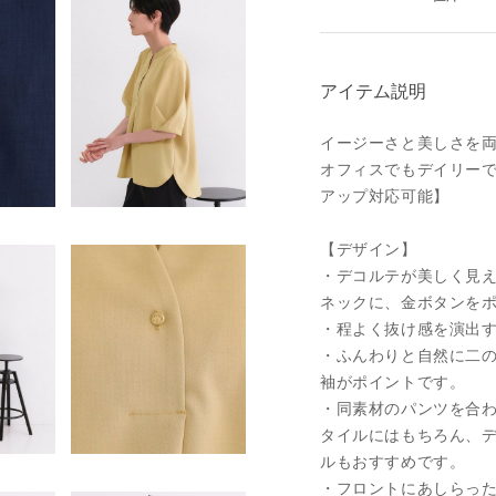
アイテム説明
イージーさと美しさを
オフィスでもデイリー
アップ対応可能】
【デザイン】
・デコルテが美しく見
ネックに、金ボタンを
・程よく抜け感を演出
・ふんわりと自然に二
袖がポイントです。
・同素材のパンツを合
タイルにはもちろん、
ルもおすすめです。
・フロントにあしらっ