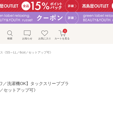
0
検索
お知らせ
お気に入り
カートを見る
《SS～LL／6col／セットアップ可》
ワ／洗濯機OK】タックスリーブブラ
ol／セットアップ可》
）