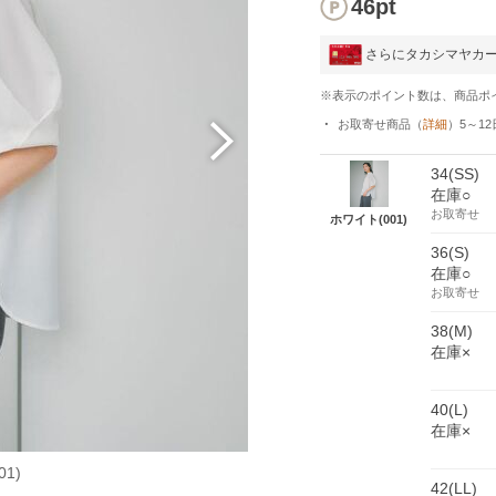
46pt
さらにタカシマヤカ
※表示のポイント数は、商品ポ
お取寄せ商品
（
詳細
）
5～12
34(SS)
在庫○
お取寄せ
ホワイト(001)
36(S)
在庫○
お取寄せ
38(M)
在庫×
40(L)
在庫×
1)
チャコー
42(LL)