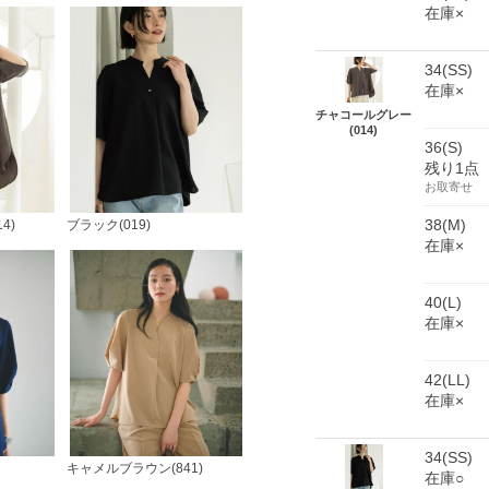
在庫×
34(SS)
在庫×
チャコールグレー
(014)
36(S)
残り1点
お取寄せ
38(M)
4)
ブラック(019)
在庫×
40(L)
在庫×
42(LL)
在庫×
34(SS)
キャメルブラウン(841)
在庫○