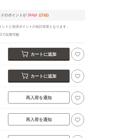
ードのポイントが
364pt
(
詳細
)
イントと決済ポイントの合計目安となります。
日
で出荷可能
カートに追加
カートに追加
再入荷を通知
再入荷を通知
ルグレー(014)