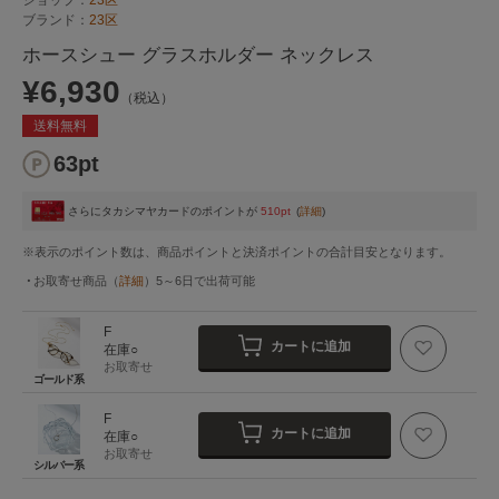
ブランド：
23区
ホースシュー グラスホルダー ネックレス
¥6,930
（税込）
送料無料
63pt
さらにタカシマヤカードのポイントが
510pt
(
詳細
)
※表示のポイント数は、商品ポイントと決済ポイントの合計目安となります。
お取寄せ商品
（
詳細
）
5～6日
で出荷可能
F
カートに追加
在庫○
お取寄せ
ゴールド系
F
カートに追加
在庫○
お取寄せ
シルバー系