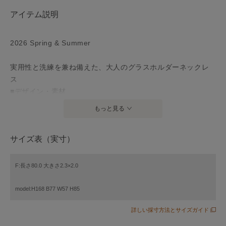
アイテム説明
2026 Spring & Summer
実用性と洗練を兼ね備えた、大人のグラスホルダーネックレ
ス
■デザイン・素材
馬蹄モチーフを洗練されたメタルトップに落とし込んだネッ
もっと見る
クレスです。トップのリング部分はサングラスや眼鏡を掛け
られるグラスホルダーとしても使用できデザイン性と実用性
サイズ表（実寸）
を兼ね備えています。スライドボール式のアジャスターを採
用しているためチェーンの長さを自由に調整できトップスの
襟ぐりやスタイリングに合わせてベストなバランスで着用が
F:長さ80.0 大きさ2.3×2.0
可能です。シンプルなニットやシャツスタイルのアクセント
として合わせるだけで顔周りを華やかに演出します。カラー
model:H168 B77 W57 H85
は肌馴染みの良い華やかなゴールド(#090)とクールで知的な
詳しい採寸方法とサイズガイド
印象のシルバー(#091)の2色展開です。