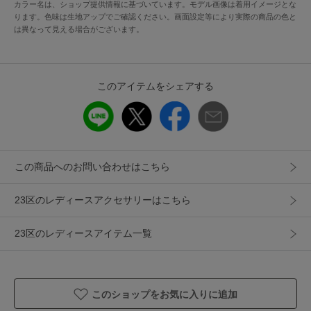
カラー名は、ショップ提供情報に基づいています。モデル画像は着用イメージとな
※画像はサンプルを使用している為、実際にお届けする商品
ります。色味は生地アップでご確認ください。画面設定等により実際の商品の色と
は異なって見える場合がございます。
と仕様が異なる場合がございます。
アイテム情報
このアイテムをシェアする
配送料
送料無料
（税込5,000円以上ご購入で送料無料）
商品コード
AS3DLM0408
この商品へのお問い合わせはこちら
性別タイプ
レディース
カテゴリ
アクセサリー
23区のレディースアクセサリーはこちら
ネックレス・ペンダント・チョーカー
素材
金属（真鍮）、金属（合金）
23区のレディースアイテム一覧
製造国
詳細は下記よりお問い合わせください
ギフト
可
このショップをお気に入りに追加