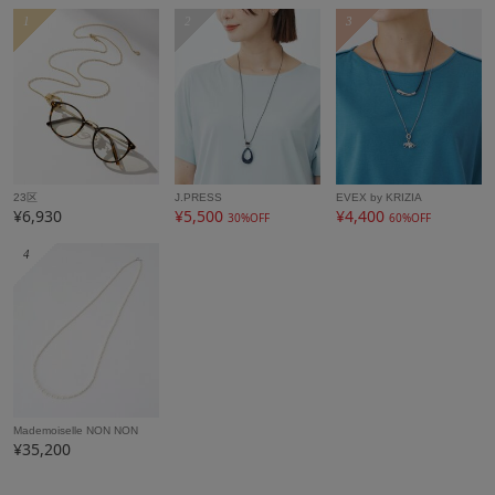
1
2
3
23区
J.PRESS
EVEX by KRIZIA
¥6,930
¥5,500
¥4,400
30%OFF
60%OFF
4
Mademoiselle NON NON
¥35,200