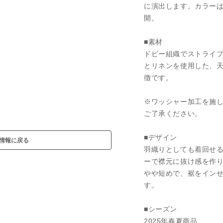
に演出します。カラーは
開。
■素材
ドビー組織でストライ
とリネンを使用した、
徴です。
※ワッシャー加工を施
ご了承ください。
■デザイン
情報に戻る
羽織りとしても着回せる
ーで襟元に抜け感を作
やや短めで、裾をイン
す。
■シーズン
2025年春夏商品