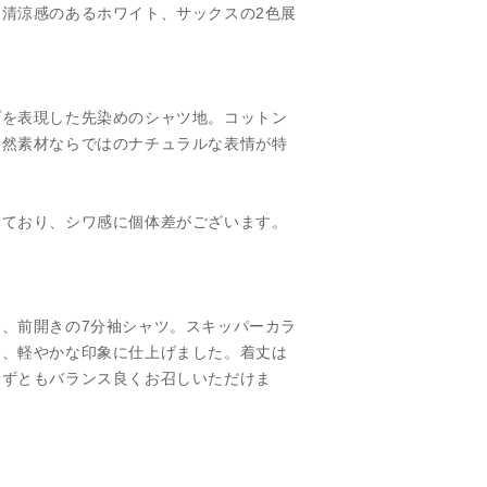
清涼感のあるホワイト、サックスの2色展
プを表現した先染めのシャツ地。コットン
天然素材ならではのナチュラルな表情が特
しており、シワ感に個体差がございます。
、前開きの7分袖シャツ。スキッパーカラ
り、軽やかな印象に仕上げました。着丈は
せずともバランス良くお召しいただけま