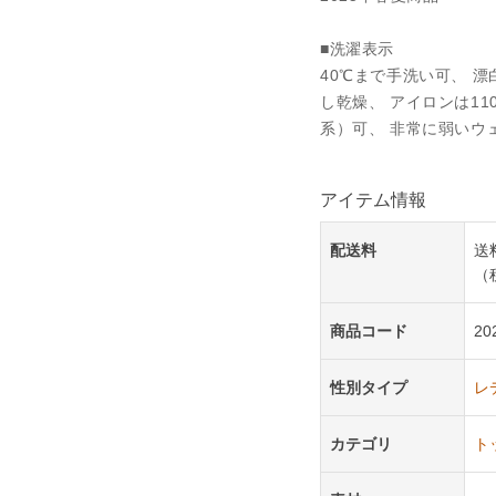
■洗濯表示
40℃まで手洗い可、 
し乾燥、 アイロンは1
系）可、 非常に弱いウ
アイテム情報
配送料
送
（
商品コード
20
性別タイプ
レ
カテゴリ
ト