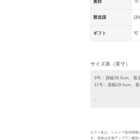
素材
コ
製造国
詳
ギフト
可
サイズ表（実寸）
9号：肩幅38.5cm、着
11号：肩幅39.5cm、
-
カラー名は、ショップ提供情報
す。色味は生地アップでご確認