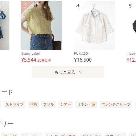
3
4
5
Sonny Label
FUKUZO
mizuir
¥5,544
¥16,500
¥12
30%OFF
もっと見る
ワード
ストライプ
花柄
フリル
シアー
リネン・麻
フレンチスリーブ
ゴリー