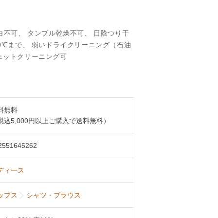
漂白不可、 タンブル乾燥不可、 日陰つり干
10℃まで、 弱いドライクリーニング（石油
ェットクリーニング可
料無料
税込5,000円以上ご購入で送料無料）
2551645262
ディース
ップス
シャツ・ブラウス