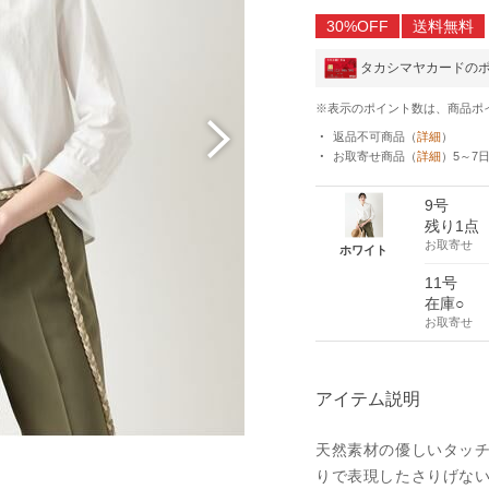
30%OFF
送料無料
タカシマヤカードの
※表示のポイント数は、商品ポ
返品不可商品
（
詳細
）
お取寄せ商品
（
詳細
）
5～7
9号
残り1点
お取寄せ
ホワイト
11号
在庫○
お取寄せ
アイテム説明
天然素材の優しいタッ
ト
りで表現したさりげな