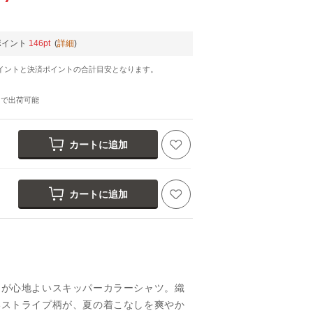
ポイント
146pt
(
詳細
)
イントと決済ポイントの合計目安となります。
日
で出荷可能
カートに追加
カートに追加
チが心地よいスキッパーカラーシャツ。織
ホワイト
いストライプ柄が、夏の着こなしを爽やか