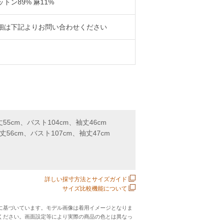
ットン89% 麻11%
細は下記よりお問い合わせください
丈55cm、バスト104cm、袖丈46cm
着丈56cm、バスト107cm、袖丈47cm
詳しい採寸方法とサイズガイド
サイズ比較機能について
に基づいています。モデル画像は着用イメージとなりま
ください。画面設定等により実際の商品の色とは異なっ