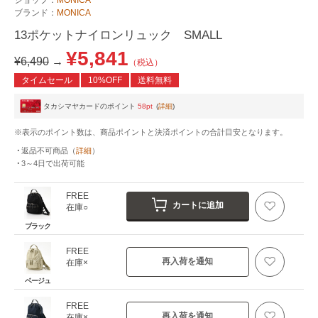
ブランド：
MONICA
13ポケットナイロンリュック SMALL
¥5,841
¥6,490
→
（税込）
タイムセール
10%OFF
送料無料
タカシマヤカードのポイント
58pt
(
詳細
)
※表示のポイント数は、商品ポイントと決済ポイントの合計目安となります。
返品不可商品
（
詳細
）
3～4日
で出荷可能
FREE
カートに追加
在庫○
ブラック
FREE
再入荷を通知
在庫×
ベージュ
FREE
再入荷を通知
在庫×