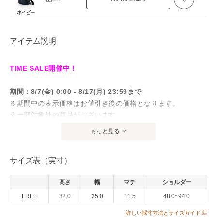
ネイビー
アイテム説明
TIME SALE開催中！
期間：8/7(金) 0:00 - 8/17(月) 23:59まで
※期間中の表示価格はお値引き後の価格となります。
※一部対象外の商品がございます。
※店頭価格とは異なる場合がございます。
もっと見る
対象商品一覧はこちら
サイズ表（実寸）
大人気のナイロンリュックに、新しくスモールサイズが登
高さ
幅
マチ
ショルダー
場。
FREE
32.0
25.0
11.5
48.0~94.0
程よい光沢感のつややかなナイロン生地と、ファスナーやハ
ンドルの合皮生地の組み合わせがカジュアルになりすぎない
詳しい採寸方法とサイズガイド