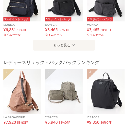
カテゴリ
バッグ
リュック・バックパック
素材
100%ナイロン
5％ポイントバック
5％ポイントバック
5％ポイントバック
付属 合皮
MONICA
MONICA
MONICA
¥6,831
¥3,465
¥3,465
10%OFF
30%OFF
30%OFF
製造国
詳細は下記よりお問い合わせください
タイムセール
タイムセール
タイムセール
ギフト
可
もっと見る
レディースリュック・バックパックランキング
1
2
3
LA BAGAGERIE
Y'SACCS
Y'SACCS
¥7,920
¥5,940
¥9,350
55%OFF
55%OFF
50%OFF