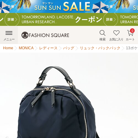
0
メニュー
検索
お気に入り
カート
Home
MONICA
レディース
バッグ
リュック・バックパック
13ポ