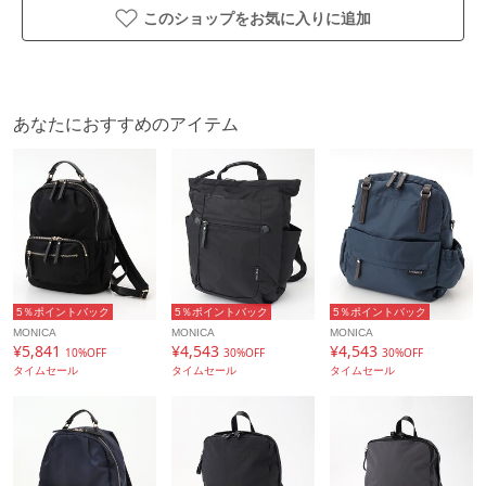
このショップをお気に入りに追加
※外側…ファスナーポケット×3、オープンサイドポケット×2
内側…オープンポケット×4、ファスナーポケット×1、メッ
シュホックポケット×1、メッシュオープンポケット×2
あなたにおすすめのアイテム
※照明の関係により、実際よりも色味が違って見える場合が
あります。
またパソコン・スマートフォンなどの環境により、若干製品
と画像のカラーが異なる場合もございます。
予めご了承ください。
5％ポイントバック
5％ポイントバック
5％ポイントバック
アイテム情報
MONICA
MONICA
MONICA
¥5,841
¥4,543
¥4,543
10%OFF
30%OFF
30%OFF
配送料
送料無料
タイムセール
タイムセール
タイムセール
（税込5,000円以上ご購入で送料無料）
商品コード
MONI-1058
性別タイプ
レディース