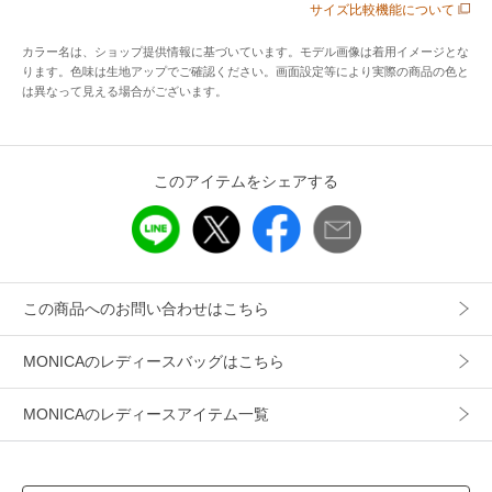
サイズ比較機能について
印象を与えます。
普段リュックを持たれない方やきれいめコーデ派の方にも違
カラー名は、ショップ提供情報に基づいています。モデル画像は着用イメージとな
和感なく持っていただけるようシンプルかつ上品なデザイン
ります。色味は生地アップでご確認ください。画面設定等により実際の商品の色と
は異なって見える場合がございます。
に仕上げました。
ポケットの数は全部で13個。
たくさん荷物を入れても整理整頓がしやすいように大きめポ
ケットから小さめポケット、メッシュポケットやファスナー
このアイテムをシェアする
付きポケットなど様々なポケットがついています。
また背面ポケットは財布やパスケースなどの貴重品をしっか
りと収納し、防犯面でもご安心してお使いいただけるような
仕様となっております。
さっと取り出せるよう、ダブルファスナーにして使い勝手に
この商品へのお問い合わせはこちら
もこだわりました。
「荷物が多くないけど両手は空けておきたい」という方や、
MONICAのレディースバッグはこちら
小柄な方でも背負いやすいサイズに。
カラーの組み合わせにもこだわり、内生地は中の荷物が探し
MONICAのレディースアイテム一覧
やすく、毎日の気分を上げてくれるようなきれいめカラーを
使用しております。