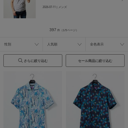
2026-07-11
| メンズ
397
件（1/5ページ）
性別
人気順
全色表示
さらに絞り込む
セール商品に絞り込む