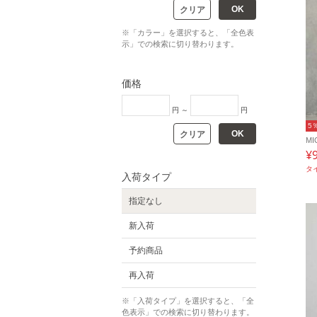
OK
クリア
※「カラー」を選択すると、「全色表
示」での検索に切り替わります。
価格
円 ～
円
5
OK
クリア
MI
¥
タ
入荷タイプ
指定なし
新入荷
予約商品
再入荷
※「入荷タイプ」を選択すると、「全
色表示」での検索に切り替わります。