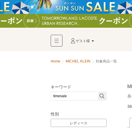
ゲスト様
Home
MICHEL KLEIN
対象商品一覧
M
キーワード
条
36
性別
レディース