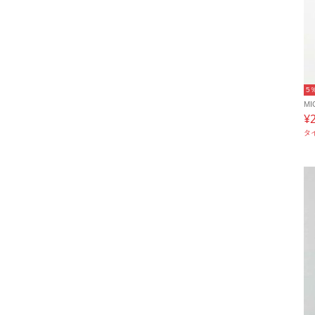
5
MI
¥
タ