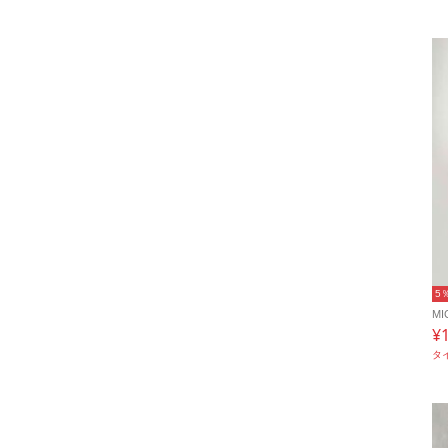
5
MI
¥
タ