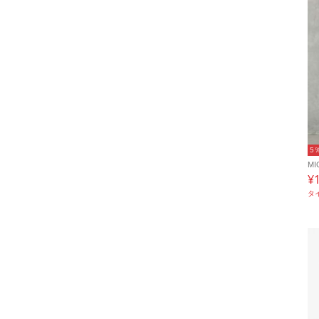
5
MI
¥
タ