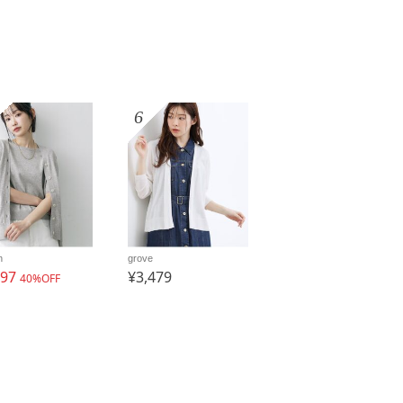
6
n
grove
597
¥3,479
40%OFF