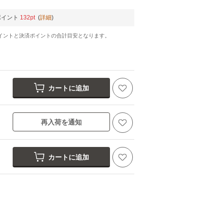
ポイント
132pt
(
詳細
)
イントと決済ポイントの合計目安となります。
カートに追加
再入荷を通知
カートに追加
037 ピンク