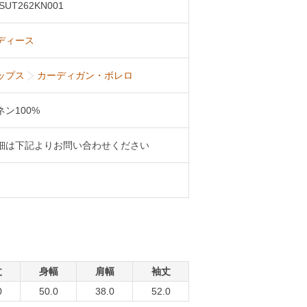
SUT262KN001
ディース
ップス
カーディガン・ボレロ
ネン100%
細は下記よりお問い合わせください
丈
身幅
肩幅
袖丈
0
50.0
38.0
52.0