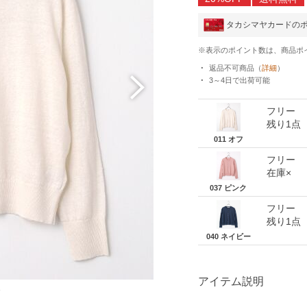
タカシマヤカードの
※表示のポイント数は、商品ポ
返品不可商品
（
詳細
）
3～4日
で出荷可能
フリー
残り1点
011 オフ
フリー
在庫×
037 ピンク
フリー
残り1点
040 ネイビー
アイテム説明
フ