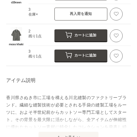
d.Brown
3
再入荷を通知
在庫×
2
カートに追加
残り1点
moss khaki
3
カートに追加
残り1点
アイテム説明
香川県さぬき市に工場を構える川北縫製のファクトリーブラ
ンド。繊細な縫製技術が必要とされる手袋の縫製工場をルー
ツに、およそ半世紀前からカットソー専門工場としてスター
ト。その背景を最大限に活かしながら、全アイテムが伸縮性
に優れたカットソー素材に特化したコレクションを発表し続
けています。