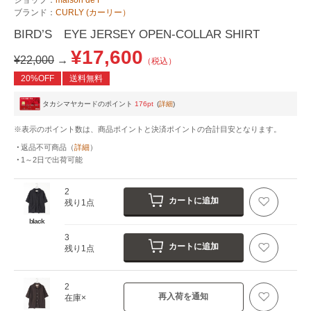
ブランド：
CURLY (カーリー）
BIRD’S EYE JERSEY OPEN-COLLAR SHIRT
¥17,600
¥22,000
→
（税込）
20%OFF
送料無料
タカシマヤカードのポイント
176pt
(
詳細
)
※表示のポイント数は、商品ポイントと決済ポイントの合計目安となります。
返品不可商品
（
詳細
）
1～2日
で出荷可能
2
カートに追加
残り1点
black
3
カートに追加
残り1点
2
再入荷を通知
在庫×