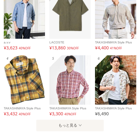
a.v.v
LACOSTE
TAKASHIMAYA Style Plus
¥3,623
¥13,860
¥4,400
40%OFF
30%OFF
41%OFF
4
5
6
TAKASHIMAYA Style Plus
TAKASHIMAYA Style Plus
TAKASHIMAYA Style Plus
¥3,432
¥3,300
¥6,490
40%OFF
40%OFF
もっと見る