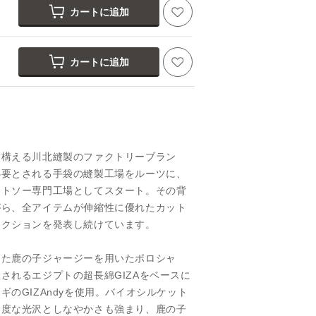
カートに追加
カートに追加
を構える川北縫製のファクトリーブラン
必要とされる手袋の縫製工場をルーツに、
ットソー専門工場としてスタート。その背
がら、全アイテムが伸縮性に優れたカット
レクションを発表し続けています。
した鹿の子ジャージーを用いたポロシャ
されるエジプトの超長綿GIZAをベースに
ギのGIZAndyを使用。バイオシルケット
適度な光沢としなやかさも強まり、鹿の子