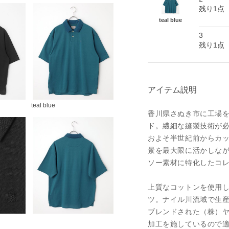
残り1点
teal blue
3
残り1点
アイテム説明
teal blue
香川県さぬき市に工場
ド。繊細な縫製技術が
およそ半世紀前からカ
景を最大限に活かしな
ソー素材に特化したコ
上質なコットンを使用
ツ。ナイル川流域で生産
ブレンドされた（株）ヤ
加工を施しているので