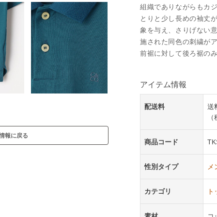
組織でありながらもカ
とりと少し長めの袖丈
象を与え、さりげない
施された同色の刺繍が
前裾に対して後ろ裾の
アイテム情報
配送料
送
（
情報に戻る
商品コード
TK
性別タイプ
メ
カテゴリ
ト
素材
コ