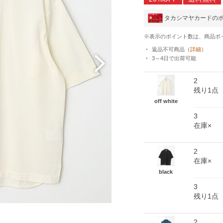
タカシマヤカードの
※表示のポイント数は、商品ポ
返品不可商品
（
詳細
）
3～4日
で出荷可能
2
残り1点
off white
3
在庫×
2
在庫×
black
3
残り1点
e
2