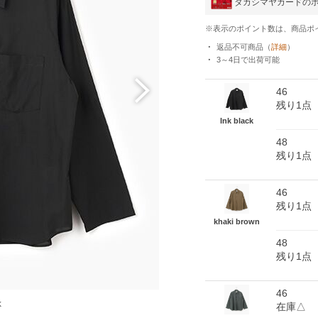
タカシマヤカードの
※表示のポイント数は、商品ポ
返品不可商品
（
詳細
）
3～4日
で出荷可能
46
残り1点
Ink black
48
残り1点
46
残り1点
khaki brown
48
残り1点
46
k
k
在庫△