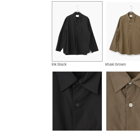
Ink black
khaki brown