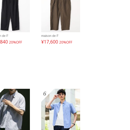
n de F
maison de F
,840
¥17,600
20%OFF
20%OFF
6