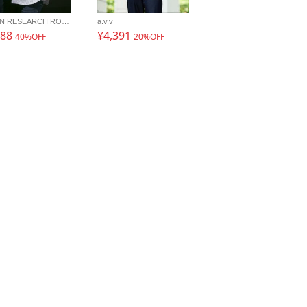
URBAN RESEARCH ROSSO
a.v.v
488
¥4,391
40%OFF
20%OFF