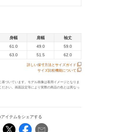
身幅
肩幅
袖丈
61.0
49.0
59.0
63.0
51.5
62.0
詳しい採寸方法とサイズガイド
サイズ比較機能について
に基づいています。モデル画像は着用イメージとなりま
ください。画面設定等により実際の商品の色とは異なっ
のアイテムをシェアする