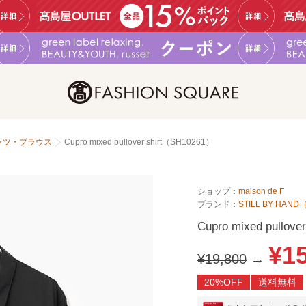
ャツ・ブラウス
Cupro mixed pullover shirt（SH10261）
ショップ：
maison de F
ブランド：
STILL BY H
Cupro mixed pullov
¥1
¥19,800
→
20%OFF
送料無料