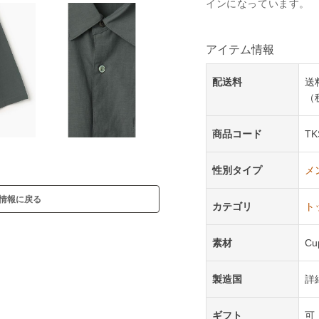
インになっています。
アイテム情報
配送料
送
（
商品コード
TK
性別タイプ
メ
情報に戻る
カテゴリ
ト
素材
Cu
製造国
詳
ギフト
可