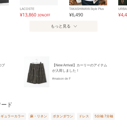
LACOSTE
TAKASHIMAYA Style Plus
¥13,860
¥6,490
¥4,
30%OFF
もっと見る
のブ
【New Arrival】カーリーのアイテム
が入荷しました！
#maison de F
ワード
レギュラーカラー
麻・リネン
ボタンダウン
ドレス
5分袖 7分袖