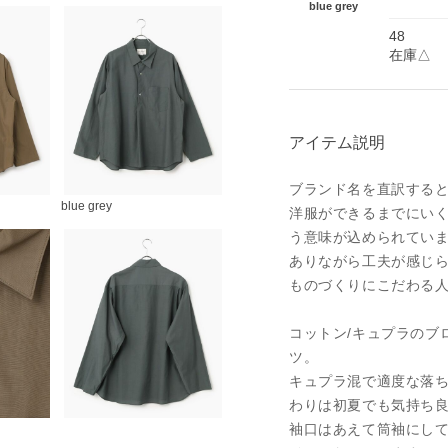
blue grey
48
在庫△
アイテム説明
ブランド名を直訳する
blue grey
洋服ができるまでにい
う意味が込められてい
ありながら工夫が感じ
ものづくりにこだわる
コットン/キュプラのブ
ツ。
キュプラ混で適度な落
わりは初夏でも気持ち
袖口はあえて筒袖にし