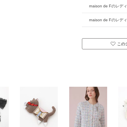
maison de F
maison de Fの
この