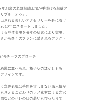
77年創業の老舗刺繍工場が手掛ける刺繍ア
トリプル・オゥ」。
り出される美しいアクセサリーを身に着け
2010年にスタートしました。
による球体表現を長年の研究により実現、
高さから多くのファンに愛されるファクト
輪”モチーフのブローチ
が綺麗に並べられ、格子状の透かしもあ
たデザインです。
あう立体表現は手間を惜しまない職人技が
にも見えるこだわりのラメ素材による光沢
入園などのハレの日の装いもぴったりで