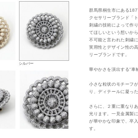
群馬県桐生市にある18
クセサリーブランド「
刺繍の技術によって作
てほしいという想いから
不可能と言われた刺繍
実用性とデザイン性の
リーブランドです。
シルバー
華やかさを演出する“車
小さな粒状のモチーフ
り、ディテールに凝っ
さらに、２重に重なり
光ります。一見金属製
が華やかな印象で、卒
す。