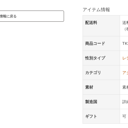
アイテム情報
情報に戻る
配送料
送
（
商品コード
TK
性別タイプ
レ
カテゴリ
ア
素材
素
製造国
詳
ギフト
可