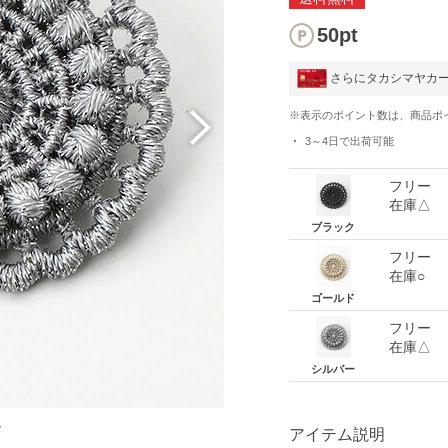
50pt
さらにタカシマヤカ
※表示のポイント数は、商品ポ
3～4日
で出荷可能
フリー
在庫△
ブラック
フリー
在庫○
ゴールド
フリー
在庫△
シルバー
ー
アイテム説明