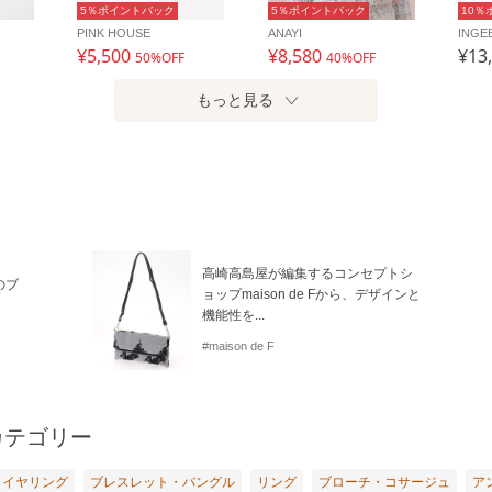
5％ポイントバック
5％ポイントバック
10％
PINK HOUSE
ANAYI
INGE
¥5,500
¥8,580
¥13
50%OFF
40%OFF
もっと見る
高崎高島屋が編集するコンセプトシ
のブ
ョップmaison de Fから、デザインと
機能性を...
#maison de F
カテゴリー
・イヤリング
ブレスレット・バングル
リング
ブローチ・コサージュ
ア