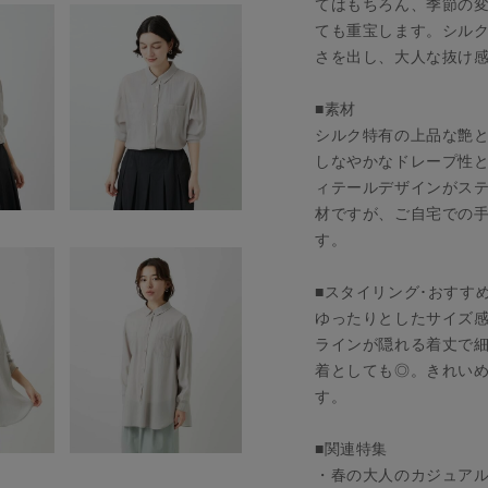
てはもちろん、季節の
ても重宝します。シル
さを出し、大人な抜け
■素材
シルク特有の上品な艶
しなやかなドレープ性
ィテールデザインがス
材ですが、ご自宅での
す。
■スタイリング･おすす
ゆったりとしたサイズ
ラインが隠れる着丈で
着としても◎。きれい
す。
■関連特集
・春の大人のカジュア