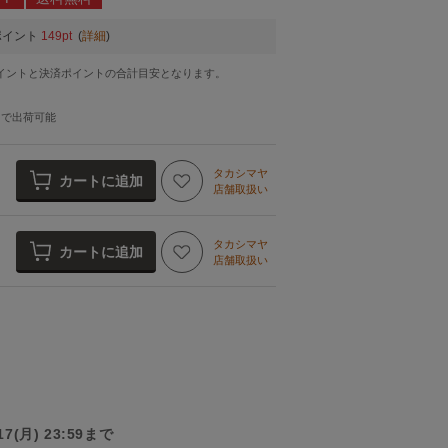
ポイント
149pt
(
詳細
)
イントと決済ポイントの合計目安となります。
日
で出荷可能
タカシマヤ
カートに追加
店舗取扱い
タカシマヤ
カートに追加
店舗取扱い
/17(月) 23:59まで