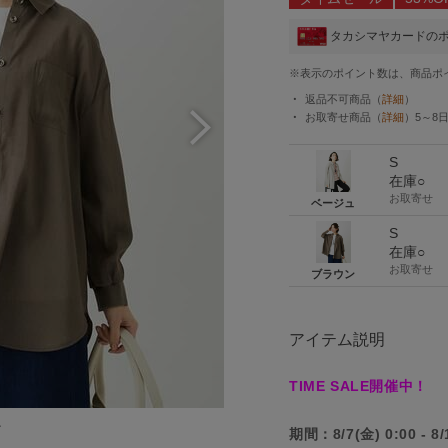
タカシマヤカードの
※表示のポイント数は、商品ポ
返品不可商品
（
詳細
）
お取寄せ商品
（
詳細
）
5～8
S
在庫○
お取寄せ
ベージュ
S
在庫○
お取寄せ
ブラウン
アイテム説明
TIME SALE開催中！
ン
期間：8/7(金) 0:00 - 8