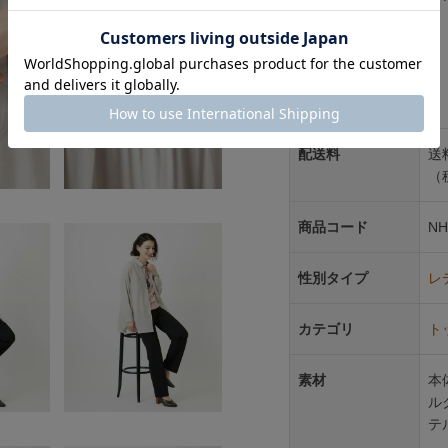
■展開サイズ：S（36）
アイテム情報
配送料
送
（
商品コード
NH
性別タイプ
レ
カテゴリ
ト
素材
本
ル
テ