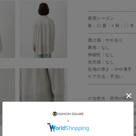
----------------------------
着用シーズン
春：◎ 夏：× 秋：〇 冬
----------------------------
透け感：ややあり
裏地：なし
伸縮性：なし
光沢感：なし
生地の厚さ：やや薄手
ケア方法：手洗い
----------------------------
※自然光・照明の関係
より、実際と色味が違
ください。商品の色味
model:H154 B75 W5
model:H156 B75 W5