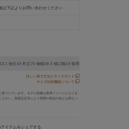
細は下記よりお問い合わせください
63.1 袖丈43 裄丈70 袖幅38.3 袖口幅19 裾周り139.4
詳しい採寸方法とサイズガイド
サイズ比較機能について
に基づいています。モデル画像は着用イメージとなりま
ください。画面設定等により実際の商品の色とは異なっ
のアイテムをシェアする