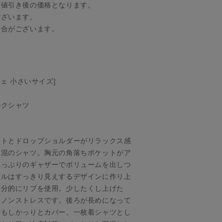
お値引き後の価格となります。
ございます。
場合がございます。
チェ 小さいサイズ]
ルクシャツ
ットとドロップショルダーがリラックス感
ク混のシャツ。胸元の角落ちポケットがア
たっぷりのギャザーでボリュームを出しつ
イルはすっきり見えするデザインに作り上
部分的にリブを使用。少したくし上げた
もノンストレスです。後ろが長めになって
りもしかっりとカバー。一枚着シャツとし