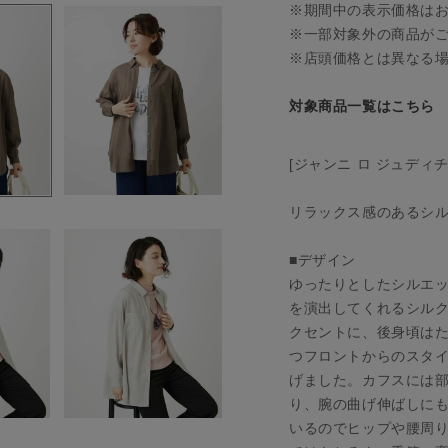
※期間中の表示価格は
※一部対象外の商品が
※店頭価格とは異なる
対象商品一覧はこちら
[ジャンニ ロ ジュディ
リラックス感のあるシ
■デザイン
ゆったりとしたシルエ
を演出してくれるシル
クセントに、後身頃は
つフロントからのスタ
げました。カフスには
り、腕の曲げ伸ばしに
いるのでヒップや腰周