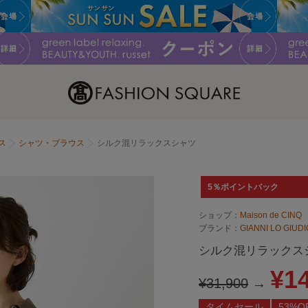
ス
シャツ・ブラウス
シルク混リラックスシャツ
5％ポイントバック
ショップ：
Maison de CINQ
ブランド：
GIANNI LO GI
シルク混リラックス
¥1
¥31,900
→
タイムセール
53%O