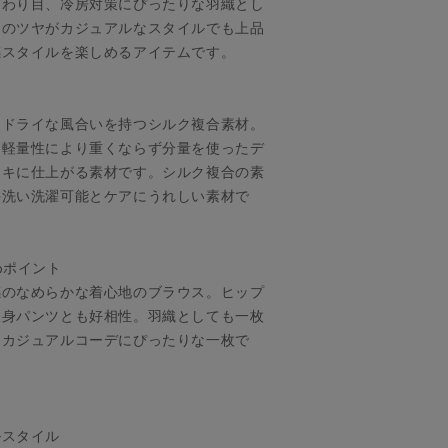
変わり目、冷房対策にぴったりな羽織とし
クのツヤがカジュアルなスタイルでも上品
感スタイルを楽しめるアイテムです。
とドライな風合いを持つシルク複合素材。
と軽量性により重くならず分量を使ったデ
テキに仕上がる素材です。シルク複合の素
手洗い洗濯可能とケアにうれしい素材で
めポイント
感のなめらかな着心地のブラウス。ヒップ
細身パンツとも好相性。羽織としても一枚
めカジュアルコーデにぴったりな一枚で
ルスタイル