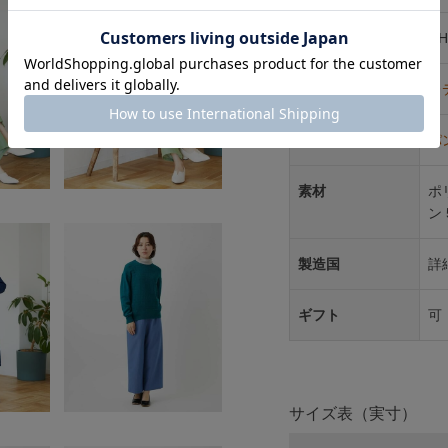
商品コード
NH
性別タイプ
レ
カテゴリ
パ
素材
ポ
ン 
製造国
詳
ギフト
可
サイズ表（実寸）