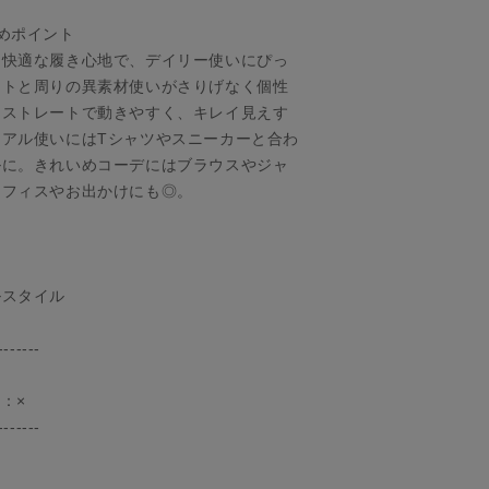
めポイント
、快適な履き心地で、デイリー使いにぴっ
ストと周りの異素材使いがさりげなく個性
ドストレートで動きやすく、キレイ見えす
アル使いにはTシャツやスニーカーと合わ
ルに。きれいめコーデにはブラウスやジャ
オフィスやお出かけにも◎。
ルスタイル
-------
：×
-------