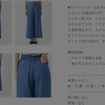
■スタイリング・おすす
ウエストを締め付けず
たりの一枚です。ウエ
を引き立てます。ワイ
る素材感なので、カジュ
せてリラックススタイ
ケットと合わせれば、
■関連特集
・カラーで着映える春
・春の大人のカジュア
----------------------------
着用シーズン
春：◎ 夏：◎ 秋：〇 冬
----------------------------
透け感：なし
裏地：なし