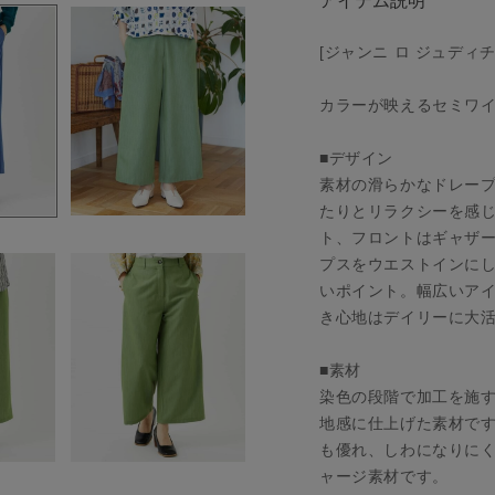
アイテム説明
[ジャンニ ロ ジュディ
カラーが映えるセミワ
■デザイン
素材の滑らかなドレー
たりとリラクシーを感
ト、フロントはギャザ
プスをウエストインに
いポイント。幅広いア
き心地はデイリーに大
■素材
染色の段階で加工を施
地感に仕上げた素材で
も優れ、しわになりに
ャージ素材です。