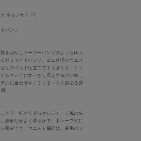
チェ 小さいサイズ]
イドパンツ
プ性を活かしイージーパンツのようなゆっ
じるセミワイドパンツ。ゴム仕様のウエス
ーなしのベルト仕立てですっきりと。トッ
してもキレイにすっきり見えするのが嬉し
イテムに合わせやすくリラックス感ある穿
活躍。
すことで、細かく柔らかいジャージ風の生
す。肌触りがよく滑らかで、ドレープ性に
くい素材です。ウエスト部分は、裏毛のジ