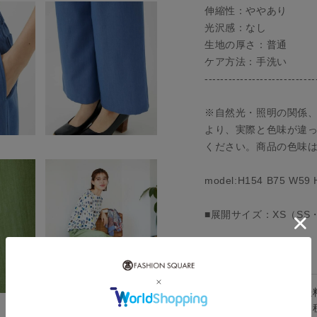
伸縮性：ややあり
光沢感：なし
生地の厚さ：普通
ケア方法：手洗い
----------------------------
※自然光・照明の関係
より、実際と色味が違
ください。商品の色味
model:H154 B75 W5
■展開サイズ：XS（SS・
アイテム情報
配送料
送
（