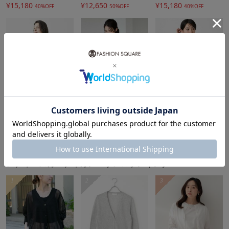
¥15,180
¥12,650
¥15,180
■関連特集
40%OFF
50%OFF
40%OFF
・カラーで着映える春
----------------------------------
着用シーズン
春：◎ 夏：× 秋：△ 冬：×
-----------------------------------
透け感：なし
5％ポイントバック
5％ポイントバック
5％ポイントバック
裏地：なし
Maison de CINQ
Maison de CINQ
Maison de CINQ
¥13,750
¥24,750
¥13,200
50%OFF
50%OFF
50%OFF
伸縮性：あり
光沢感：なし
もっと見る
生地の厚さ：普通
ケア方法：手洗い
レディースカーディガン・ボレロランキング
-----------------------------------
1
2
3
※自然光・照明の関係、パソコン・スマートフォンなどの環
境により、実際と色味が違って見える場合がございます。予
めご了承ください。商品の色味は、詳細画像をご参照くださ
い。