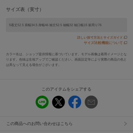
対象商品一覧はこちら
サイズ表（実寸）
[ジャンニ ロ ジュディチェ 小さいサイズ]
S着丈52.5 肩幅34.5 身幅46 袖丈52.5 袖幅32 袖口幅15 裾周り76
カジュアルからきれいめまでマッチするカーディガン
詳しい採寸方法とサイズガイド
サイズ比較機能について
■デザイン
カラー名は、ショップ提供情報に基づいています。モデル画像は着用イメージとな
クルーネックのシンプルデザインカーディガン。コンパクト
ります。色味は生地アップでご確認ください。画面設定等により実際の商品の色と
ですっきりとしたシルエット。カジュアルなコーデからきれ
は異なって見える場合がございます。
いめスタイルにも着こなせる、様々なアイテムに合わせやす
いカーディガンです。ドライタッチでありながら柔らかく滑
らかで肌触りが良く、一枚着プルオーバーとしても心地よく
このアイテムをシェアする
お召しいただけます。もちろん季節の変わり目含めシーズン
長くマルチに活躍するカーディガンです。
同素材のプルオーバー【NHFEF80150】とアンサンブル着用
できます。
この商品へのお問い合わせはこちら
■素材