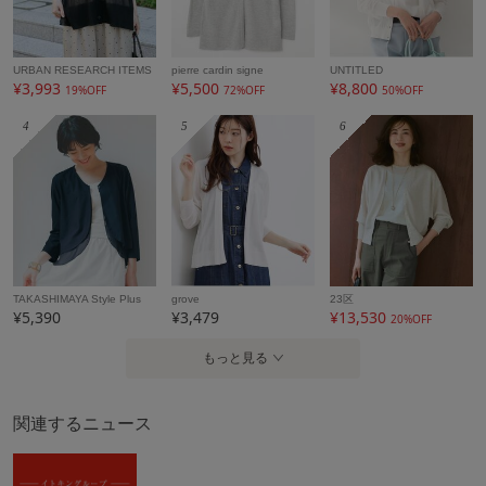
model:H156 B75 W59 H85 着用サイズ:S
URBAN RESEARCH ITEMS
pierre cardin signe
UNTITLED
model:H154 B75 W59 H80 着用サイズ:S
¥3,993
¥5,500
¥8,800
19%OFF
72%OFF
50%OFF
■展開サイズ：S（36）
4
5
6
アイテム情報
配送料
送料無料
（税込5,000円以上ご購入で送料無料）
商品コード
NHSEF80180
TAKASHIMAYA Style Plus
grove
23区
¥5,390
¥3,479
¥13,530
20%OFF
性別タイプ
レディース
もっと見る
カテゴリ
トップス
カーディガン・ボレロ
素材
レーヨン 70% ポリエステル 30%
関連するニュース
製造国
詳細は下記よりお問い合わせください