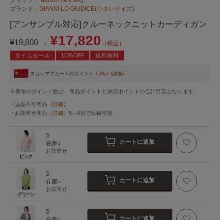
ブランド：
GIANNI LO GIUDICE(小さいサイズ)
[アンサンブル対応]クルーネックニットカーディガン
¥17,820
¥19,800
→
（税込）
タイムセール
10%OFF
送料無料
タカシマヤカードのポイント
178pt
(
詳細
)
※表示のポイント数は、商品ポイントと決済ポイントの合計目安となります。
返品不可商品
（
詳細
）
お取寄せ商品
（
詳細
）
5～8日
で出荷可能
S
カートに追加
在庫○
お取寄せ
ピンク
S
カートに追加
在庫○
お取寄せ
グリーン
S
カートに追加
在庫○