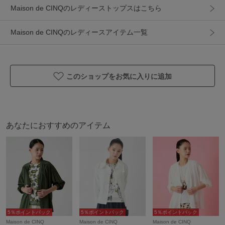
ハイゲージのきれいな編地が特徴の強撚糸、ポリエステルス
Maison de CINQのレディーストップスはこちら
トレッチ糸を芯にEcoveroTMVISCOSEの糸を巻きつける特別
な撚糸方法の糸を使用しています。ソフトで腰のあるレーヨ
Maison de CINQのレディースアイテム一覧
ンを強めに撚糸し張り腰を持たせたストレッチ、ドライタッ
チな素材です。機能性としてウォッシャブル、またオースト
リアのサステナビリティ企業のLENZING社のビスコースを使
用し環境にも優しい素材です。
このショップをお気に入りに追加
（ECOVEROTMは、オーストリアのレンチング社が製造す
る、環境負荷を大幅に低減したサステナブルなビスコース
（レーヨン）繊維です。）
あなたにおすすめのアイテム
■スタイリング･おすすめポイント
シンプルで合わせやすく、着回しの効くカーディガン。すっ
きりとしたシルエットで、デイリーはもちろんお仕事にもマ
ッチします。パンツでもスカートにもマッチします。同素材
のプルオーバー【NHFEF80150】やカットソーやブラウス合
わせはもちろん、ワンピースに合わせたり、ボタンを閉めて
一枚着にしたりと、使い勝手の良いカーディガンです。
5％ポイントバック
5％ポイントバック
5％ポイントバック
Maison de CINQ
Maison de CINQ
Maison de CINQ