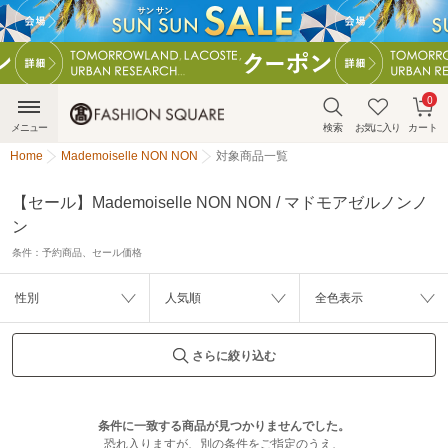
0
メニュー
検索
お気に入り
カート
Home
Mademoiselle NON NON
対象商品一覧
【セール】Mademoiselle NON NON / マドモアゼルノンノ
ン
条件：
予約商品、セール価格
性別
人気順
全色表示
さらに絞り込む
条件に一致する商品が見つかりませんでした。
恐れ入りますが、別の条件をご指定のうえ、