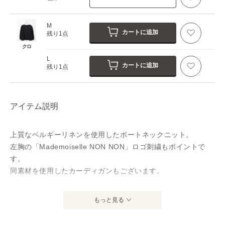
M
カートに追加
残り1点
クロ
L
カートに追加
残り1点
アイテム説明
上質なベルギーリネンを使用したボートネックニット。
左胸の「Mademoiselle NON NON」ロゴ刺繍もポイントで
す。
同素材を使用したカーディガンもございます。
～生地～
もっと見る
原料の原産地はベルギーのコルトレイク地方です｡この地は涼
しい気候と豊富な水が揃っており、フランス・オランダと並