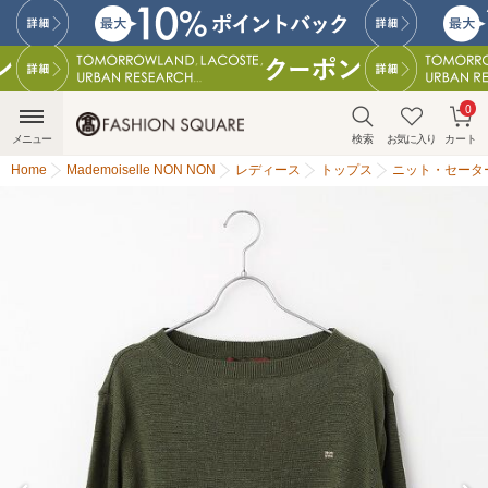
0
メニュー
検索
お気に入り
カート
Home
Mademoiselle NON NON
レディース
トップス
ニット・セータ