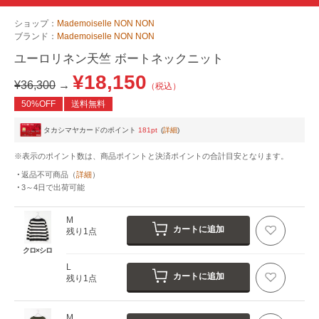
ショップ：
Mademoiselle NON NON
ブランド：
Mademoiselle NON NON
ユーロリネン天竺 ボートネックニット
¥18,150
¥36,300
→
（税込）
50%OFF
送料無料
タカシマヤカードのポイント
181pt
(
詳細
)
※表示のポイント数は、商品ポイントと決済ポイントの合計目安となります。
返品不可商品
（
詳細
）
3～4日
で出荷可能
M
カートに追加
残り1点
クロ×シロ
L
カートに追加
残り1点
M