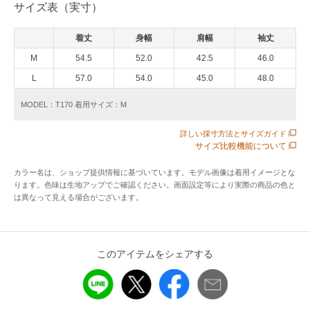
サイズ表（実寸）
んで常に良質な原料が収穫され､最高品質の亜麻糸を産出する
事で知られています｡繊維はラミーに比べ半分程度の細さで､
着丈
身幅
肩幅
袖丈
これがリネンの持つ綿に近いしなやかな風合いの元となって
います｡さらにその中でも、良質な環境で育てられたベルギー
M
54.5
52.0
42.5
46.0
リネンは滑り感と柔らかさが特徴です｡
L
57.0
54.0
45.0
48.0
MODEL：T170 着用サイズ：M
※ボートネック
※8分袖
詳しい採寸方法とサイズガイド
※左胸「NON NON」のロゴ刺繍
サイズ比較機能について
カラー名は、ショップ提供情報に基づいています。モデル画像は着用イメージとな
アイテム情報
ります。色味は生地アップでご確認ください。画面設定等により実際の商品の色と
は異なって見える場合がございます。
配送料
送料無料
（税込5,000円以上ご購入で送料無料）
商品コード
D0351KSW006
このアイテムをシェアする
性別タイプ
レディース
カテゴリ
トップス
ニット・セーター