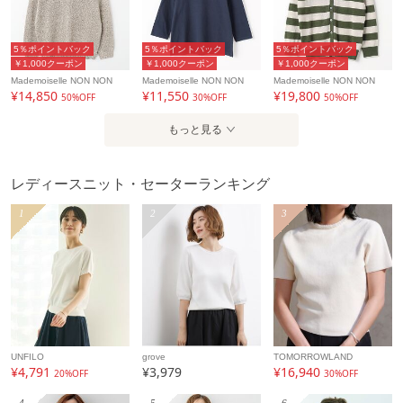
5％ポイントバック
5％ポイントバック
5％ポイントバック
￥1,000クーポン
￥1,000クーポン
￥1,000クーポン
Mademoiselle NON NON
Mademoiselle NON NON
Mademoiselle NON NON
¥14,850
¥11,550
¥19,800
50%OFF
30%OFF
50%OFF
もっと見る
レディースニット・セーターランキング
1
2
3
UNFILO
grove
TOMORROWLAND
¥4,791
¥3,979
¥16,940
20%OFF
30%OFF