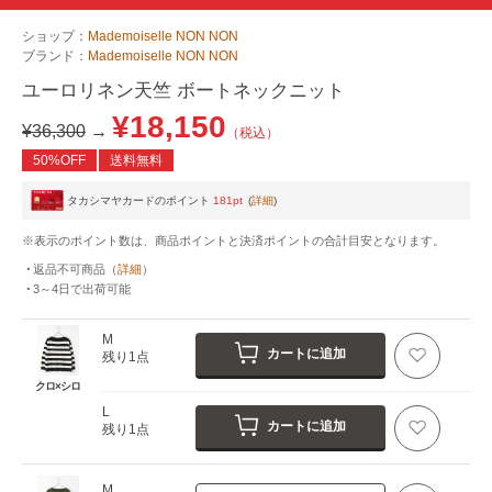
ショップ：
Mademoiselle NON NON
ブランド：
Mademoiselle NON NON
ユーロリネン天竺 ボートネックニット
¥18,150
¥36,300
→
（税込）
50%OFF
送料無料
タカシマヤカードのポイント
181pt
(
詳細
)
※表示のポイント数は、商品ポイントと決済ポイントの合計目安となります。
返品不可商品
（
詳細
）
3～4日
で出荷可能
M
カートに追加
残り1点
クロ×シロ
L
カートに追加
残り1点
M