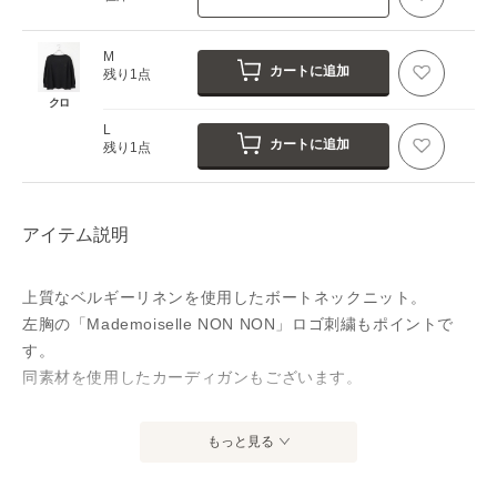
M
カートに追加
残り1点
クロ
L
カートに追加
残り1点
アイテム説明
上質なベルギーリネンを使用したボートネックニット。
左胸の「Mademoiselle NON NON」ロゴ刺繍もポイントで
す。
同素材を使用したカーディガンもございます。
～生地～
もっと見る
原料の原産地はベルギーのコルトレイク地方です｡この地は涼
しい気候と豊富な水が揃っており、フランス・オランダと並