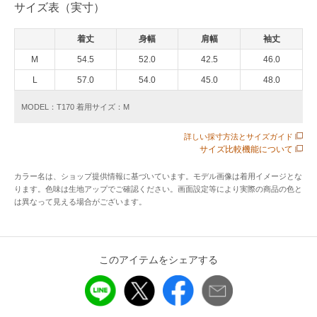
サイズ表（実寸）
んで常に良質な原料が収穫され､最高品質の亜麻糸を産出する
事で知られています｡繊維はラミーに比べ半分程度の細さで､
着丈
身幅
肩幅
袖丈
これがリネンの持つ綿に近いしなやかな風合いの元となって
います｡さらにその中でも、良質な環境で育てられたベルギー
M
54.5
52.0
42.5
46.0
リネンは滑り感と柔らかさが特徴です｡
L
57.0
54.0
45.0
48.0
MODEL：T170 着用サイズ：M
※ボートネック
※8分袖
詳しい採寸方法とサイズガイド
※左胸「NON NON」のロゴ刺繍
サイズ比較機能について
カラー名は、ショップ提供情報に基づいています。モデル画像は着用イメージとな
アイテム情報
ります。色味は生地アップでご確認ください。画面設定等により実際の商品の色と
は異なって見える場合がございます。
配送料
送料無料
（税込5,000円以上ご購入で送料無料）
商品コード
D0351KSW006
このアイテムをシェアする
性別タイプ
レディース
カテゴリ
トップス
ニット・セーター