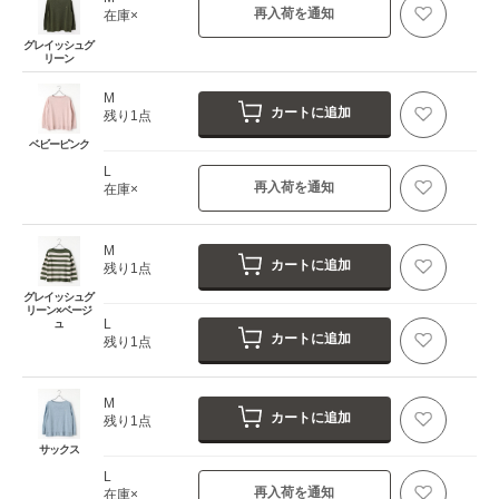
再入荷を通知
在庫×
グレイッシュグ
リーン
M
カートに追加
残り1点
ベビーピンク
L
再入荷を通知
在庫×
M
カートに追加
残り1点
グレイッシュグ
リーン×ベージ
L
ュ
カートに追加
残り1点
M
カートに追加
残り1点
サックス
L
再入荷を通知
在庫×