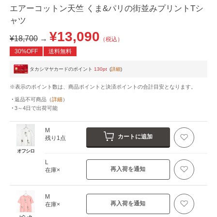
エアーコットン天竺 くま&パリの街並みプリントTシ
ャツ
¥13,090
¥18,700
→
（税込）
30%OFF
送料無料
タカシマヤカードのポイント
130pt
(
詳細
)
※表示のポイント数は、商品ポイントと決済ポイントの合計目安となります。
返品不可商品
（
詳細
）
3～4日
で出荷可能
M
カートに追加
残り1点
オフシロ
L
再入荷を通知
在庫×
M
再入荷を通知
在庫×