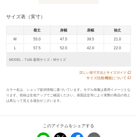
～生地～
60/2コンパクト糸を使用しています。2本の糸を同じ撚り数に
サイズ表（実寸）
して、丁寧に双糸加工を施すことで斜行を軽減しています。
染色はなるべく化学薬品は使用せず、生地に負荷をかけず
着丈
身幅
肩幅
袖丈
に、優しく、丁寧に、空気を含ませながら染色しています。
コンパクト糸の綺麗な表面感と肌触り、環境に優しい染色方
M
55.0
47.5
39.5
21.0
法で仕上げた着心地の良い天竺です。
L
57.5
52.0
42.0
22.0
MODEL：T166 着用サイズ：Mサイズ
※クルーネック
※半袖
詳しい採寸方法とサイズガイド
※衿スパンフライス
サイズ比較機能について
※前身頃12色プリント(くま+パリの街並み)
カラー名は、ショップ提供情報に基づいています。モデル画像は着用イメージとな
ります。色味は生地アップでご確認ください。画面設定等により実際の商品の色と
アイテム情報
は異なって見える場合がございます。
配送料
送料無料
（税込5,000円以上ご購入で送料無料）
このアイテムをシェアする
商品コード
D0354UTSSS2