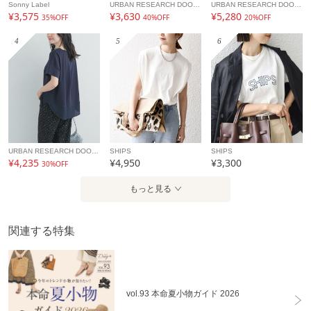
Sonny Label
URBAN RESEARCH DOORS
URBAN RESEARCH DOORS
¥3,575
¥3,630
¥5,280
35%OFF
40%OFF
20%OFF
4
5
6
URBAN RESEARCH DOORS
SHIPS
SHIPS
¥4,235
¥4,950
¥3,300
30%OFF
もっと見る
関連する特集
vol.93 本命夏小物ガイド 2026