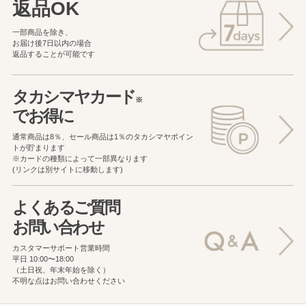
返品OK
一部商品を除き、
お届け後7日以内の場合
返品することが可能です
タカシマヤカード
※
でお得に
通常商品は8％、セール商品は1％の
タカシマヤポイン
トが貯まります
※カードの種類によって一部異なります
(リンクは別サイトに移動します)
よくあるご質問
お問い合わせ
カスタマーサポート営業時間
平日 10:00〜18:00
（土日祝、年末年始を除く）
不明な点はお問い合わせください