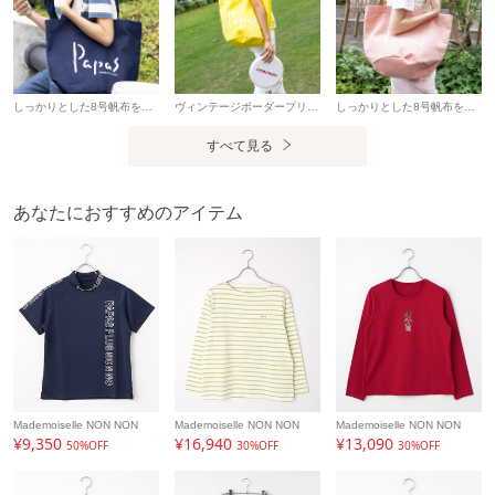
しっかりとした8号帆布を使用した、デイリーに活躍するトートバッグ。大きくあしらったPapasロゴがアクセントになり、シンプルながら存在感のあるデザインです。 円形の底マチで見た目以上の収納力があり、肩掛けしやすい持ち手も魅力です。全7色展開で、カラーコーディネートを楽しめます。 モデル身長166㎝
ヴィンテージボーダープリントの半袖Tシャツです。着心地の良い天竺素材で、胸元のブランドロゴプリントがポイントです。何年も着込んだかの様なヴィンテージ感をお楽しみいただけます。 モデル身長166㎝
しっかりとした8号帆布を使用した、デイリーに活躍するトートバッグ。大きくあしらったPapasロゴがアクセントになり、シンプルながら存在感のあるデザインです。 円形の底マチで見た目以上の収納力があり、肩掛けしやすい持ち手も魅力です。全7色展開で、カラーコーディネートを楽しめます。 モデル身長166㎝
すべて見る
あなたにおすすめのアイテム
Mademoiselle NON NON
Mademoiselle NON NON
Mademoiselle NON NON
¥9,350
¥16,940
¥13,090
50%OFF
30%OFF
30%OFF