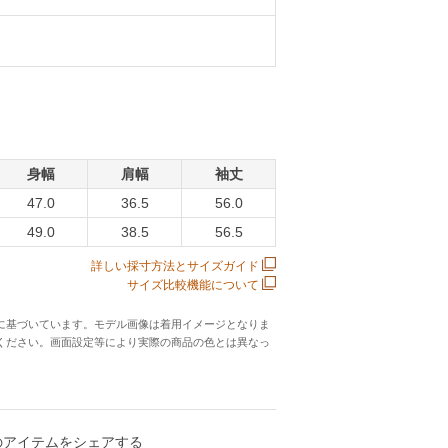
身幅
肩幅
袖丈
47.0
36.5
56.0
49.0
38.5
56.5
詳しい採寸方法とサイズガイド
サイズ比較機能について
に基づいています。モデル画像は着用イメージとなりま
ください。画面設定等により実際の商品の色とは異なっ
のアイテムをシェアする