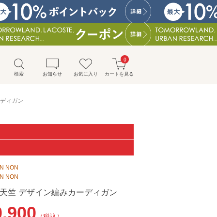
0
検索
お知らせ
お気に入り
カートを見る
ーディガン
ON NON
ON NON
N強撚天竺 デザイン編みカーディガン
0,900
（税込）