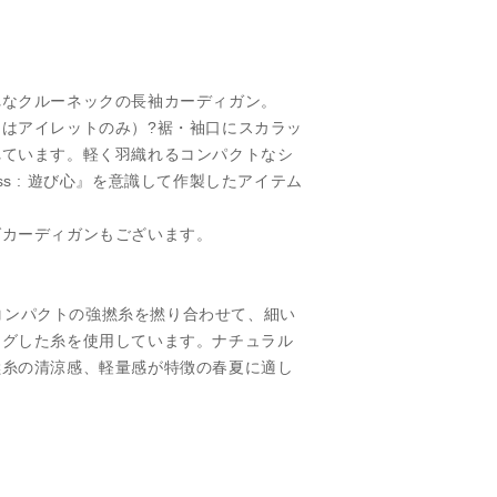
れなクルーネックの長袖カーディガン。
はアイレットのみ）?裾・袖口にスカラッ
れています。軽く羽織れるコンパクトなシ
lness : 遊び心』を意識して作製したアイテム
グカーディガンもございます。
/1コンパクトの強撚糸を撚り合わせて、細い
ングした糸を使用しています。ナチュラル
撚糸の清涼感、軽量感が特徴の春夏に適し