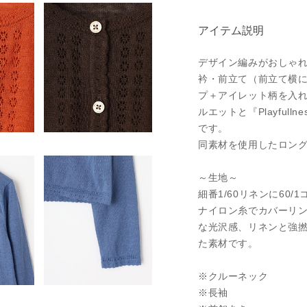
アイテム説明
デザイン編みがおしゃ
衿・前立て（前立て横に
プ＋アイレット柄を入
ルエットと『Playful
です。
同素材を使用したロン
～生地～
細番1/60リネンに60
ナイロン糸でカバーリ
な光沢感、リネンと強
た素材です。
※クルーネック
※長袖