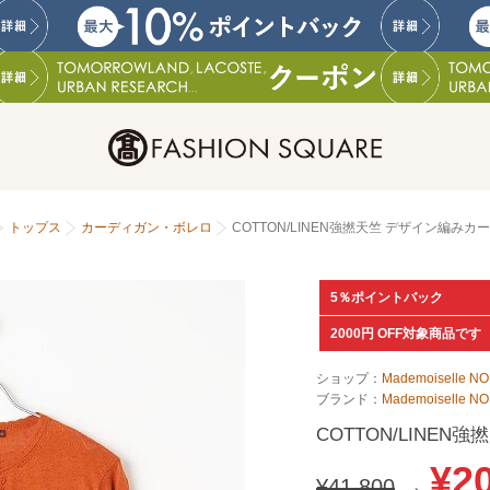
トップス
カーディガン・ボレロ
COTTON/LINEN強撚天竺 デザイン編みカ
5％ポイントバック
2000円 OFF対象商品です
ショップ：
Mademoiselle N
ブランド：
Mademoiselle N
COTTON/LINE
¥2
¥41,800
→