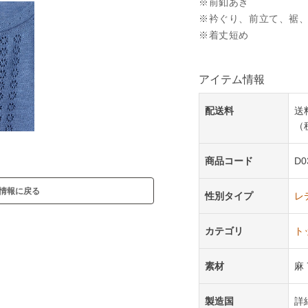
※前釦あき
※衿ぐり、前立て、裾
※着丈短め
アイテム情報
配送料
送
（
商品コード
D0
情報に戻る
性別タイプ
レ
カテゴリ
ト
素材
麻
製造国
詳