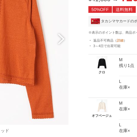
50%OFF
送料無料
タカシマヤカードの
※表示のポイント数は、商品ポ
返品不可商品
（
詳細
）
3～4日
で出荷可能
M
残り1点
クロ
L
在庫×
M
在庫×
オフベージュ
L
レッド
在庫×
ダ