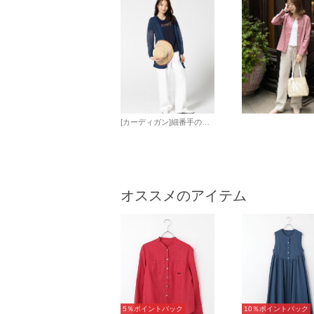
[カーディガン]細番手のフランスリネンをベースに、麻×ナイロンのWカバーで清涼感とシャリ感をプラスした着丈長めのカーディガン。 軽やかに体を包む長め丈と、前ボタン開きのシンプルなデザインが魅力です。肌離れのよい素材で夏の羽織に最適な、使い勝手の良い一枚です。 [Tシャツ]ふんわりとした着心地のエアーコットン天竺Tシャツ。 前身頃にはMNNロゴとフラワーを、意匠糸刺繍と4色刺繍で立体的に表現しました。 モデル身長166㎝
オススメのアイテム
5％ポイントバック
10％ポイントバック