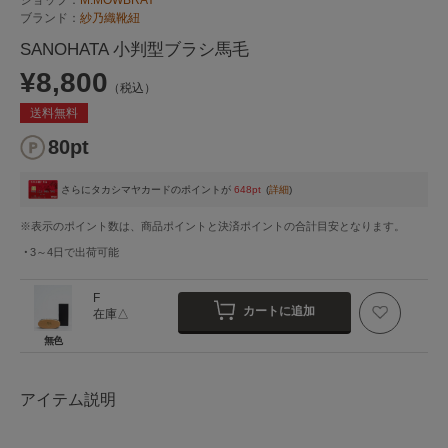
ブランド：
紗乃織靴紐
SANOHATA 小判型ブラシ馬毛
¥8,800
（税込）
送料無料
80pt
さらにタカシマヤカードのポイントが
648pt
(
詳細
)
※表示のポイント数は、商品ポイントと決済ポイントの合計目安となります。
3～4日
で出荷可能
F
カートに追加
在庫△
無色
アイテム説明