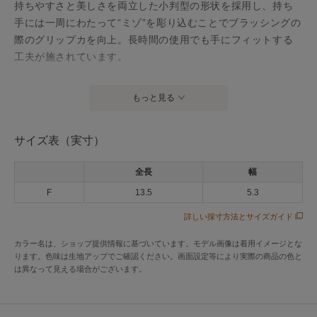
持ちやすさと美しさを両立した小判型の形状を採用し、持ち
手には一周にわたって“ミゾ”を彫り込むことでブラッシングの
際のグリップカを向上。長時間の使用でも手にフィットする
工夫が施されています。
毛丈は40mmに設定し、適度なコシを持つ馬毛が使われていま
もっと見る
す。
サイズ表（実寸）
靴磨きの基本であるホコリ落としに最適でありながら、毛足
を少し長めにすることでコードバンの磨き込みにも活躍しま
全長
幅
す。
F
13.5
5.3
デイリーケアから特別なメンテナンスまで幅広く対応でき
詳しい採寸方法とサイズガイド
る、万能な一本です。
カラー名は、ショップ提供情報に基づいています。モデル画像は着用イメージとな
ります。色味は生地アップでご確認ください。画面設定等により実際の商品の色と
アイテム情報
は異なって見える場合がございます。
配送料
送料無料
（税込5,000円以上ご購入で送料無料）