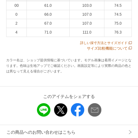
00
61.0
103.0
74.5
アイテム情報
0
66.0
107.0
74.5
2
67.0
107.0
75.0
配送料
送料無料
4
71.0
111.0
76.3
（税込5,000円以上ご購入で送料無料）
詳しい採寸方法とサイズガイド
商品コード
WMLRSKTS6H20302
サイズ比較機能について
性別タイプ
レディース
カラー名は、ショップ提供情報に基づいています。モデル画像は着用イメージとな
ります。色味は生地アップでご確認ください。画面設定等により実際の商品の色と
カテゴリ
スカート
ロング・マキシ丈スカート
は異なって見える場合がございます。
素材
本体：綿 100％
製造国
詳細は下記よりお問い合わせください
このアイテムをシェアする
ギフト
可
この商品へのお問い合わせはこちら