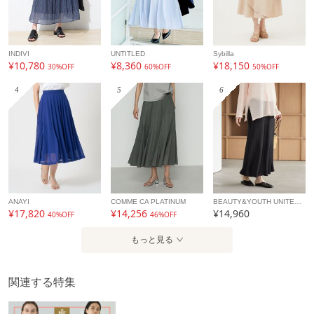
INDIVI
UNTITLED
Sybilla
¥10,780
¥8,360
¥18,150
30%OFF
60%OFF
50%OFF
4
5
6
ANAYI
COMME CA PLATINUM
BEAUTY&YOUTH UNITED ARROWS
¥17,820
¥14,256
¥14,960
40%OFF
46%OFF
もっと見る
関連する特集