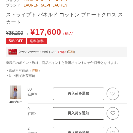
ブランド：
LAUREN RALPH LAUREN
ストライプド パネルド コットン ブロードクロス ス
カート
¥17,600
¥35,200
→
（税込）
50%OFF
送料無料
タカシマヤカードのポイント
176pt
(
詳細
)
※表示のポイント数は、商品ポイントと決済ポイントの合計目安となります。
返品不可商品
（
詳細
）
3～4日
で出荷可能
00
再入荷を通知
在庫×
400ブルー
0
再入荷を通知
在庫×
2
再入荷を通知