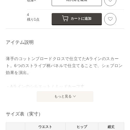
在庫×
4
カートに追加
残り1点
アイテム説明
薄手のコットンブロードクロスで仕立てたAラインのスカー
ト。6つのストライプ柄パネルで仕立てることで、シェブロン
効果を演出。
・Aラインのシルエット / ミッドカーフ丈
・左サイドシームにスプリングホック留めの隠しジッパー
もっと見る
・パネル構造
・裏地なし
サイズ表（実寸）
・モデル身長178cm、着用サイズ4
ウエスト
ヒップ
総丈
※注意：柄の配置は、商品によって異なります。