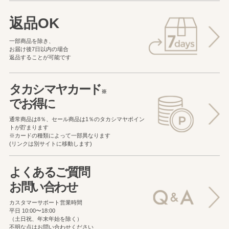
返品OK
一部商品を除き、
お届け後7日以内の場合
返品することが可能です
タカシマヤカード
※
でお得に
通常商品は8％、セール商品は1％の
タカシマヤポイン
トが貯まります
※カードの種類によって一部異なります
(リンクは別サイトに移動します)
よくあるご質問
お問い合わせ
カスタマーサポート営業時間
平日 10:00〜18:00
（土日祝、年末年始を除く）
不明な点はお問い合わせください