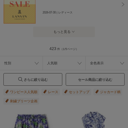
2026-07-30
| レディース
もっと見る
423
件（1/5ページ）
性別
人気順
全色表示
さらに絞り込む
セール商品に絞り込む
ワンピース人気順
レース
セットアップ
ジャカード柄
刺繍プリーツ企画