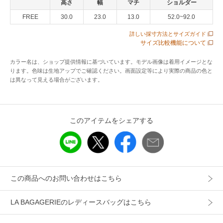
高さ
幅
マチ
ショルダー
トな印象のリュック。
FREE
30.0
23.0
13.0
52.0~92.0
お出かけにピッタリなサイズ感で、綺麗目なデザインですの
でカジュアルになりすぎず、どんなスタイルにもなじみま
詳しい採寸方法とサイズガイド
サイズ比較機能について
す。
背面にパスケースなどを収納できるファスナーポケットがあ
カラー名は、ショップ提供情報に基づいています。モデル画像は着用イメージとな
るのが嬉しいポイント◎
ります。色味は生地アップでご確認ください。画面設定等により実際の商品の色と
は異なって見える場合がございます。
※外側…ファスナーポケット×1
内側…オープンポケット×1,ファスナーポケット×1
このアイテムをシェアする
※照明の関係により、実際よりも色味が違って見える場合が
あります。
またパソコン・スマートフォンなどの環境により、若干製品
と画像のカラーが異なる場合もございます。
予めご了承ください。
この商品へのお問い合わせはこちら
LA BAGAGERIEのレディースバッグはこちら
アイテム情報