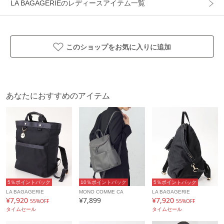
LA BAGAGERIEのレディースアイテム一覧
配送料
送料無料
（税込5,000円以上ご購入で送料無料）
商品コード
B81-01-14EC
このショップをお気に入りに追加
性別タイプ
レディース
カテゴリ
バッグ
リュック・バックパック
あなたにおすすめのアイテム
素材
合成皮革
製造国
詳細は下記よりお問い合わせください
ギフト
可
5％ポイントバック
10％ポイントバック
5％ポイントバック
LA BAGAGERIE
MONO COMME CA
LA BAGAGERIE
¥7,920
¥7,899
¥7,920
55%OFF
55%OFF
タイムセール
タイムセール