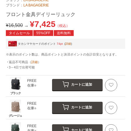
ブランド：
LA BAGAGERIE
フロント金具デイリーリュック
¥7,425
¥16,500
→
（税込）
タイムセール
55%OFF
送料無料
タカシマヤカードのポイント
74pt
(
詳細
)
※表示のポイント数は、商品ポイントと決済ポイントの合計目安となります。
返品不可商品
（
詳細
）
3～4日
で出荷可能
FREE
カートに追加
在庫○
ブラック
FREE
カートに追加
在庫○
グレージュ
FREE
カートに追加
在庫○