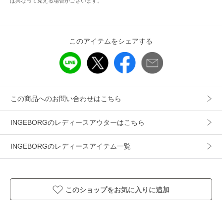
は異なって見える場合がございます。
日常にそっと寄り添いながら、特別な余韻を残すフリルジャ
ケットです。
このアイテムをシェアする
<お取り扱いのご注意>
生成り、淡色製品の洗濯の際は、蛍光増白剤の入っている洗
剤の使用をお避けください。
濃色製品は色落ち、移染しやすいので他の物と別に洗い、す
すぎを充分にしてください。
この商品へのお問い合わせはこちら
必ず先に洗剤を水に溶かしてから製品を入れてください。
素材の性質上多少縮むことがあります。
INGEBORGのレディースアウターはこちら
洗濯は、ドライクリーニングまたは手洗いでお願いします。
手洗いの際は軽く押し洗いで、もみ洗い・擦り洗いはお避け
INGEBORGのレディースアイテム一覧
ください。
洗濯後は、形を整えてすみやかに裏干し・陰干ししてくださ
い。
このショップをお気に入りに追加
アイテム情報