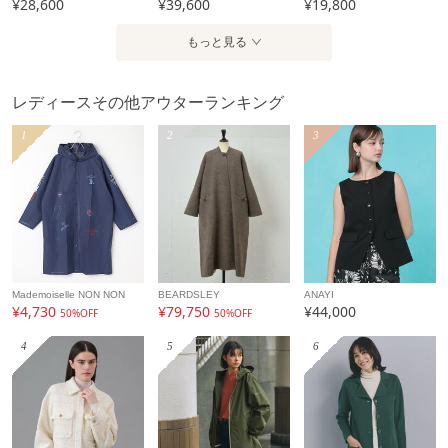
¥28,600
¥39,600
¥19,800
もっと見る
レディースその他アウターランキング
1
2
3
Mademoiselle NON NON
BEARDSLEY
ANAYI
¥4,730
¥79,750
¥44,000
50%OFF
50%OFF
4
5
6