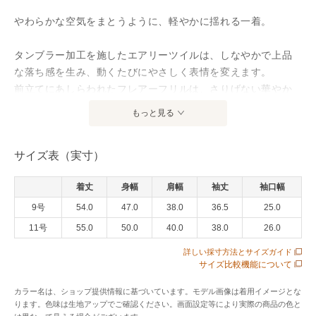
やわらかな空気をまとうように、軽やかに揺れる一着。
タンブラー加工を施したエアリーツイルは、しなやかで上品
な落ち感を生み、動くたびにやさしく表情を変えます。
前立てにあしらわれたフレアーフリルは、さりげない華やか
さを添え、まとう人の気配まで優美に演出。
もっと見る
衿ぐりに寄せたギャザーが立体的な陰影を描き、柔らかな女
性らしさを引き立てます。
サイズ表（実寸）
ウエストには調節可能な紐を通し、シルエットは気分や装い
着丈
身幅
肩幅
袖丈
袖口幅
に合わせて自在に。
そこから広がるサイドから後身頃へ続く二段フリルが、歩く
9号
54.0
47.0
38.0
36.5
25.0
たびにふわりと揺れ、後ろ姿までも印象的に彩ります。
11号
55.0
50.0
40.0
38.0
26.0
詳しい採寸方法とサイズガイド
七分袖が軽やかな抜け感を添え、パネルラインで整えたミド
サイズ比較機能について
ル丈のシルエットは、甘さの中にも凛とした美しさを宿しま
す。
カラー名は、ショップ提供情報に基づいています。モデル画像は着用イメージとな
ります。色味は生地アップでご確認ください。画面設定等により実際の商品の色と