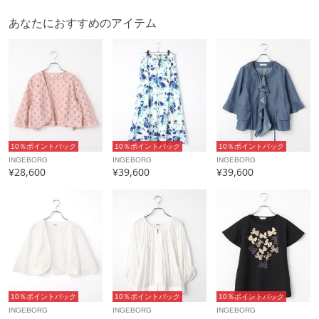
配送料
送料無料
（税込5,000円以上ご購入で送料無料）
あなたにおすすめのアイテム
商品コード
A2261FJ509
性別タイプ
レディース
カテゴリ
アウター
その他アウター
素材
レーヨン55% ポリエステル45%
製造国
詳細は下記よりお問い合わせください
10％ポイントバック
10％ポイントバック
10％ポイントバック
INGEBORG
INGEBORG
INGEBORG
¥28,600
¥39,600
¥39,600
ギフト
可
10％ポイントバック
10％ポイントバック
10％ポイントバック
INGEBORG
INGEBORG
INGEBORG