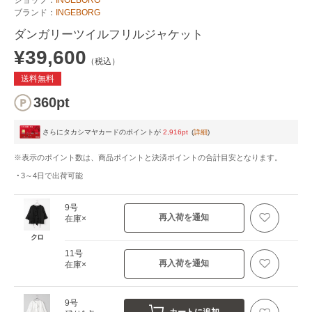
ブランド：
INGEBORG
ダンガリーツイルフリルジャケット
¥39,600
（税込）
送料無料
360pt
さらにタカシマヤカードのポイントが
2,916pt
(
詳細
)
※表示のポイント数は、商品ポイントと決済ポイントの合計目安となります。
3～4日
で出荷可能
9号
再入荷を通知
在庫×
クロ
11号
再入荷を通知
在庫×
9号