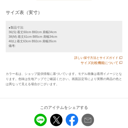
・裾に向かってほどよく広がるシルエットで、体のラインを
サイズ表（実寸）
拾いにくい設計です。
・後ろ姿も軽やかに見せる、抜け感のあるバランスが魅力で
す。
●製品寸法:
36(S):着丈60cm B82cm 肩幅34cm
・テーパードパンツを合わせれば、甘さをほどよく抑えた通
38(M):着丈61cm B85cm 肩幅34cm
勤スタイルに。
40(L):着丈63cm B92cm 肩幅35cm
備考:
・タイトスカートとなら、ボウタイの華やぎが際立つ上品コ
ーデに。
詳しい採寸方法とサイズガイド
・ジャケットのインにも映え、会食やきれいめな場面にも取
サイズ比較機能について
り入れやすいです。
カラー名は、ショップ提供情報に基づいています。モデル画像は着用イメージとな
ります。色味は生地アップでご確認ください。画面設定等により実際の商品の色と
【素材】
は異なって見える場合がございます。
・シアーツイルならではの軽やかで上品な透け感が楽しめる
素材です。
・表面に繊細な表情があり、フリルやボウタイの立体感をき
このアイテムをシェアする
れいに引き立てます。
・さらりとした風合いで肌離れがよく、暑い季節も快適に着
やすいです。