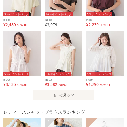
配送料
全国一律715円（税込）
（税込5,000円以上ご購入で送料無料）
5％ポイントバック
10％ポイントバック
5％ポイントバック
index
index
index
商品コード
202601C5885041
¥2,489
¥3,979
¥2,239
50%OFF
50%OFF
性別タイプ
レディース
カテゴリ
トップス
シャツ・ブラウス
素材
レーヨン70％ ポリエステル30％
製造国
詳細は下記よりお問い合わせください
ギフト
不可
5％ポイントバック
5％ポイントバック
5％ポイントバック
index
index
index
¥3,135
¥3,582
¥1,790
30%OFF
20%OFF
60%OFF
もっと見る
レディースシャツ・ブラウスランキング
1
2
3