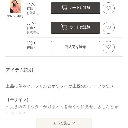
36(S)
カートに追加
在庫○
お取寄せ
オレンジ(865)
38(M)
カートに追加
在庫○
お取寄せ
40(L)
再入荷を通知
在庫×
アイテム説明
上品に華やぐ、フリルとボウタイが主役のシアーブラウス
【デザイン】
・大きめのボウタイが顔まわりを華やかに見せ、きちんと感
も添えます。
・フロントのフリル切り替えが奥行きを生み、立体感のある
もっと見る
仕上がりです。