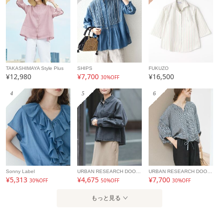
TAKASHIMAYA Style Plus
SHIPS
FUKUZO
¥12,980
¥7,700
¥16,500
30%OFF
4
5
6
Sonny Label
URBAN RESEARCH DOORS
URBAN RESEARCH DOORS
¥5,313
¥4,675
¥7,700
30%OFF
50%OFF
30%OFF
もっと見る