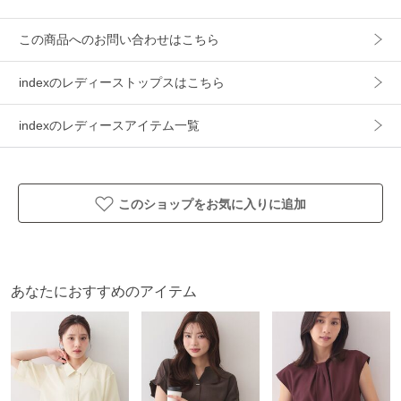
・洗濯機OK、イージーアイロン対応で、日常使いしやすいの
も魅力です。
この商品へのお問い合わせはこちら
・軽い着心地で、通勤からお出かけまで幅広く活躍する一枚
です。
indexのレディーストップスはこちら
indexのレディースアイテム一覧
※照明の関係により、実際よりも色味が違って見える場合が
あります。また、パソコン・スマートフォンなどの環境によ
り、若干製品と画像のカラーが異なる場合もございます。
このショップをお気に入りに追加
本商品は、ご注文確定後に取り寄せにてお客様への出荷手配
をさせていただきますので、お届けまでに7～10日前後かかる
場合がございます。
また、商品は他社サイトと在庫を共有しているため、ご注文
あなたにおすすめのアイテム
いただいた商品が欠品となり、キャンセルとなる場合がござ
います。
アイテム情報