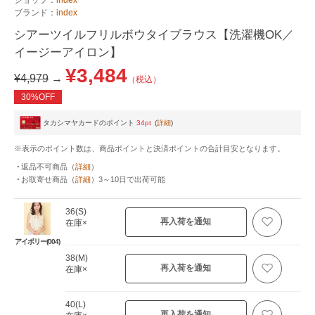
ブランド：
index
シアーツイルフリルボウタイブラウス【洗濯機OK／
イージーアイロン】
¥3,484
¥4,979
→
（税込）
30%OFF
タカシマヤカードのポイント
34pt
(
詳細
)
※表示のポイント数は、商品ポイントと決済ポイントの合計目安となります。
返品不可商品
（
詳細
）
お取寄せ商品
（
詳細
）
3～10日
で出荷可能
36(S)
再入荷を通知
在庫×
アイボリー(004)
38(M)
再入荷を通知
在庫×
40(L)
再入荷を通知