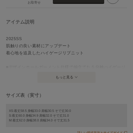
お取寄せ
アイテム説明
2025SS
肌触りの良い素材にアップデート
着心地を追及したハイゲージリブニット
■デザインホールガーメント仕様で編立てた５分袖ハイゲージ
リブインナーです。一枚でも、ジャケットのインナーや、レ
もっと見る
イヤードインナーとしてもシーズンレス、シーンレスに着て
いただける様にデザインはベーシックにシンプルに、体のラ
サイズ表（実寸）
インを拾いすぎない様に設定されたサイズ感も拘りです。ジ
ャケットを羽織った時に綺麗に見えるクルーネックラインが
秀逸な一品です。
XS:着丈58.5 身幅33.0 肩幅30.5 そで丈30.0
S:着丈60.0 身幅34.9 肩幅32.0 そで丈31.0
M:着丈62.0 身幅38.0 肩幅34.0 そで丈31.5
■素材接ぎ目のない無縫製ホールガーメント仕様で編立てた、
カットソーの様な軽さとスムージーな着心地の良さが最大限
詳しい採寸方法とサイズガイド