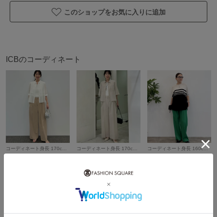
不可 日陰平干し乾燥 アイロンは160℃まで 弱いドライクリー
このショップをお気に入りに追加
ニング（石油系）可 弱いウェットクリーニング可
アイテム情報
ICBのコーディネート
配送料
送料無料
（税込5,000円以上ご購入で送料無料）
商品コード
KRCYGM0410
性別タイプ
レディース
カテゴリ
トップス
ニット・セーター
素材
レーヨン:70%、ポリエステル:30%
コーディネート身長 170cm おしゃれに決まるシャツコーデ♩ トレンド感のあるレイヤードデザインに注目！ 一枚で着こなすのはもちろん、 ボタンを開けて羽織りにするのも◎ 二の腕もカバーできる袖丈なので 露出が気になる方にもおすすめです！ (袖をひと折りして着用しております) スタッフ着用サイズ ■ブラウス【4/Mサイズ相当】9号 ■ニット【S/Mサイズ相当】 ■パンツ【4/Mサイズ相当】9号 ※ウエストを調整して履いております ※サンプルを着用しております
コーディネート身長 170cm 時短で決まるセットアップコーデ♩ 半袖シャツは薄く軽やかな着心地で、 肘が隠れる丈感なので少し羽織りたい時にも便利！ 簡単にきちんと見えを叶えてくれますよ◎ スタッフ着用サイズ ■シャツ【4/Mサイズ相当】9号 ■ニット【S/Mサイズ相当】 ■パンツ【4/Mサイズ相当】9号 ※ウエストを調整して履いております
コーディネート身長 160cm 【WEB限定カラーニット】 大人気の半袖ニットからWEB限定カラーが登場！ Tシャツの様な着心地の良さながら きれい見えする優秀ニットです！ 着用サイズ ニット Sサイズ パンツ 4サイズ (身長160㎝)
製造国
詳細は下記よりお問い合わせください
すべて見る
ギフト
可
あなたにおすすめのアイテム