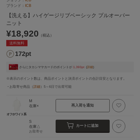
ブランド：
ICB
【洗える】ハイゲージリブベーシック プルオーバー
ニット
¥18,920
（税込）
送料無料
172pt
さらにタカシマヤカードのポイントが
1,393pt
(
詳細
)
※表示のポイント数は、商品ポイントと決済ポイントの合計目安となります。
お取寄せ商品
（
詳細
）
5～6日
で出荷可能
M
再入荷を通知
在庫×
オフホワイト系
S
カートに追加
在庫△
お取寄せ