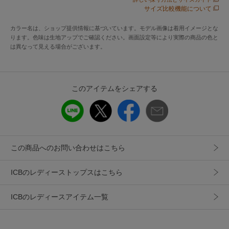
感じられる一枚。特殊紡績により肌触りの良さ、軽さ、耐久
サイズ比較機能について
性を最大限に追求した細番のビスコースポリエステルのコア
カラー名は、ショップ提供情報に基づいています。モデル画像は着用イメージとな
ヤーンを使用。抗ピリング性や通気性にも優れて、シーズン
ります。色味は生地アップでご確認ください。画面設定等により実際の商品の色と
レスに長く、快適に着ていただける素材になっています。直
は異なって見える場合がございます。
接肌に触れるアイテムとして、シアバター、オリーブオイ
ル、シルクアミノ酸、スクワランを配合し、より肌に優しい
素材感にアップデート、良いこと尽くしの拘りの詰まった素
このアイテムをシェアする
材になっています。
※商品の取り扱い方法につきましては、タグ等に記載されて
いる「取り扱い上の注意」「洗濯表示」をご確認ください。
この商品へのお問い合わせはこちら
※採寸情報はサンプル商品のデータです。実際の商品と仕様
が異なる場合がございます。※商品画像はサンプルを使用し
ICBのレディーストップスはこちら
ているため、実際にお届けする商品と色味やサイズなどの仕
様に変更がある場合がございます。予めご了承ください。
ICBのレディースアイテム一覧
洗濯表示
【本体のみ】40℃まで手洗い可 塩素系漂白不可 タンブル乾燥