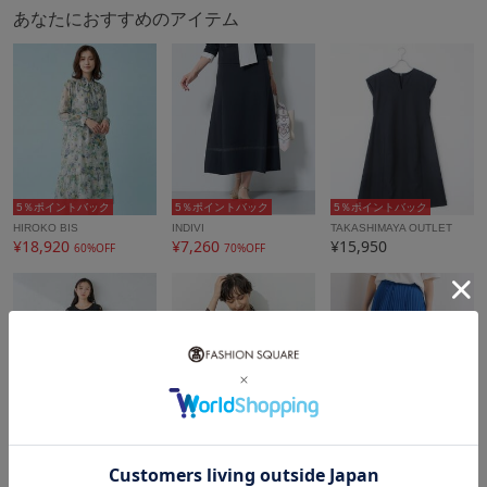
あなたにおすすめのアイテム
5％ポイントバック
5％ポイントバック
5％ポイントバック
HIROKO BIS
INDIVI
TAKASHIMAYA OUTLET
¥18,920
¥7,260
¥15,950
60%OFF
70%OFF
5％ポイントバック
5％ポイントバック
5％ポイントバック
a.v.v
23区
grove
¥16,489
¥11,990
¥4,301
50%OFF
22%OFF