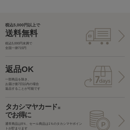
税込5,000円以上で
送料無料
税込5,000円未満で
全国一律715円
返品OK
一部商品を除き、
お届け後7日以内の場合
返品することが可能です
タカシマヤカード
※
でお得に
通常商品は8％、セール商品は1％の
タカシマヤポイン
トが貯まります