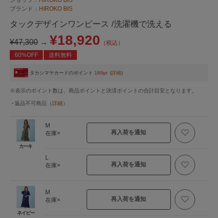
ブランド：
HIROKO BIS
タックデザインワンピース /洗濯機で洗える
¥18,920
¥47,300
→
（税込）
60%OFF
送料無料
タカシマヤカードのポイント
189pt
(
詳細
)
※表示のポイント数は、商品ポイントと決済ポイントの合計目安となります。
返品不可商品
（
詳細
）
M
再入荷を通知
在庫×
カーキ
L
再入荷を通知
在庫×
M
再入荷を通知
在庫×
ネイビー