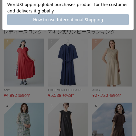
タイムセール
もっと見る
レディースロング・マキシ丈ワンピースランキング
1
2
3
ANY
LOGEMENT DE CLAIRE
ANAYI
¥4,892
¥5,588
¥27,720
30%OFF
60%OFF
40%OFF
4
5
6