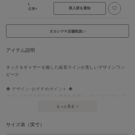
L
再入荷を通知
在庫×
タカシマヤ店舗取扱い
アイテム説明
タック＆ギャザーを施した縦長ラインが美しいデザインワン
ピース
◆ デザイン･おすすめポイント ◆
マイルドな光沢感のデシン素材を使用し、歩くたびにエレガ
ントに揺れるふんわりドレープシルエットがエレガントなひ
もっと見る
と品。艶めくグログランベルト付きでウエストマークしたス
タイルアレンジもお楽しみ頂けます。華やぐ半袖フレアスリ
サイズ表（実寸）
ーブが涼し気な印象に。一枚で洒落感溢れる大人のきれいめ
スタイルが完成するおすすめの主役級アイテムです。※バッ