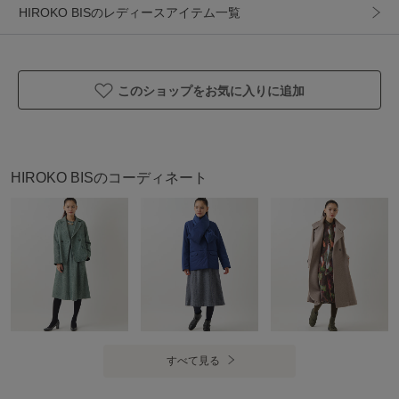
HIROKO BISのレディースアイテム一覧
生地の厚さ : 薄手
裏地 : なし（アンダー付き）
-----------------------------------
このショップをお気に入りに追加
アイテム情報
配送料
送料無料
（税込5,000円以上ご購入で送料無料）
HIROKO BISのコーディネート
商品コード
RBEHA20430
性別タイプ
レディース
カテゴリ
ワンピース
ロング・マキシ丈ワンピース
素材
ポリエステル 100% ｱﾝﾀﾞｰﾄﾞﾚｽ ポリエステル
100%
製造国
詳細は下記よりお問い合わせください
すべて見る
ギフト
可