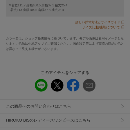
クボタン、インナードレス付き
M着丈111.7 身幅100.5 肩幅37.1 袖丈25.4
L着丈113 身幅104.5 肩幅37.8 袖丈25.4
◆ 素材 ◆
詳しい採寸方法とサイズガイド
上品に艶めくカッセンデシン素材でさらっと快適にご着用頂
サイズ比較機能について
けます。肌離れの良いインナードレス付き。
カラー名は、ショップ提供情報に基づいています。モデル画像は着用イメージとな
ります。色味は生地アップでご確認ください。画面設定等により実際の商品の色と
◆コーディネート ◆
は異なって見える場合がございます。
プリーツが 華やかにゆれるフレアラインワンピース。ショー
ト丈のブルゾンを合わせて、バランスよく着こなして
このアイテムをシェアする
サンプルでの撮影となるため、実際にお届けする商品と仕様
やサイズが異なる場合がございます。予めご了承ください。
model:H169 B73 W53 H80 着用サイズ:M
この商品へのお問い合わせはこちら
-----------------------------------
透け感 : なし
HIROKO BISのレディースワンピースはこちら
伸縮性 : なし
光沢感 : ややあり