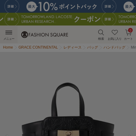
0
メニュー
検索
お気に入り
カート
Home
GRACE CONTINENTAL
レディース
バッグ
ハンドバッグ
Mi