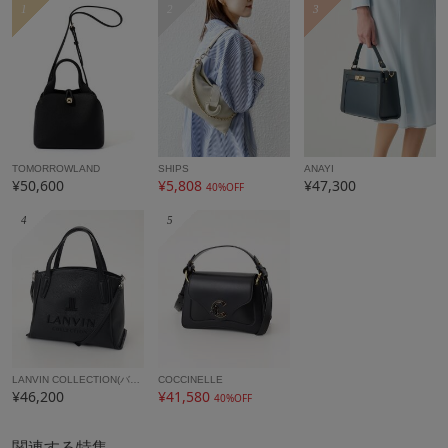
1
2
3
TOMORROWLAND
SHIPS
ANAYI
¥50,600
¥5,808
¥47,300
40%OFF
4
5
LANVIN COLLECTION(バッグ・財布小物)
COCCINELLE
¥46,200
¥41,580
40%OFF
関連する特集