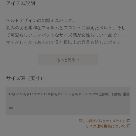
アイテム説明
ベルトデザインの旬顔ミニバッグ。
丸みのある柔和なフォルムとフロントに添えたベルト、そし
て可愛らしいコンパクトなサイズ感が女性らしい一品です。
マチがしっかりあるので見た目以上の容量も嬉しいポイン
ト。
肩掛けも楽しめるロングストラップ付きです。
もっと見る
メキシコの職人が一点一点丁寧にハンドステッチで仕立て、
サイズ表（実寸）
伝統的な草花のモチーフを手彫りしたCarving Tribesの定番シ
リーズ。軽く肌馴染みの良い上質な牛革を使用し、使うほど
に深まる風合いや経年変化による表情の移ろいをお楽しみい
F:幅23.5 高さ17.3 マチ11.0 持ち手13.5 ショルダー99.9-120 上部幅- 下部幅- 重量(g)-
ただけます。
00
詳しい採寸方法とサイズガイド
※天然皮革製品の購入にあたっての注意点※ 天然素材を使用
サイズ比較機能について
し、手作業を加えている為一点一点風合いや色の出方・サイ