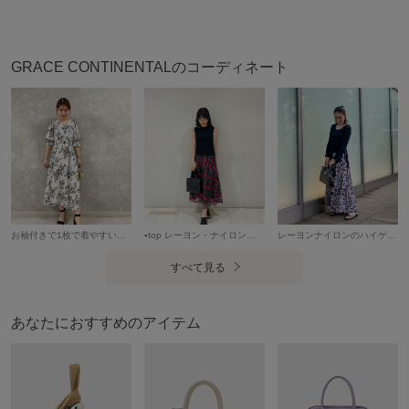
カテゴリ
バッグ
ハンドバッグ
素材
牛革
GRACE CONTINENTALのコーディネート
製造国
詳細は下記よりお問い合わせください
ギフト
可
お袖付きで1枚で着やすいワンピース 程よくゆとりがありながら、 V開きやウエスト切替がスッキリ感あるデザインです。
▪︎top レーヨン・ナイロン素材のサマーニット。首元にカットアウトがありヘルシーに肌見せが出来ます。シンプルながらトレンド感がある1枚です。 ▪︎skirt インポート生地を使用しており、鮮やかな発色が特徴的です。腰回りはすっきりと見せてくれ、程よい張り感がスカートの立体感を出してくれます。ゆるやかなフレアシルエットが上品な印象です。
レーヨンナイロンのハイゲージリブニットトップス。 紐は結び方を変えて様々なアレンジスタイルができます◎ デコルテが綺麗に見える深めの開きに、程よくボディにフィットするコンシャスなシルエットです！ シックなカラーの大人なフラワー刺繍が、華やかに着映える特別感溢れるロングスカート。 たっぷり分量のあるフレアシルエットながらも、落ち感が綺麗なレーヨンジョーゼット素材なので甘すぎない表情に◎ ウエストにの紐がエフォートレスな気分をプラスしています！
すべて見る
あなたにおすすめのアイテム