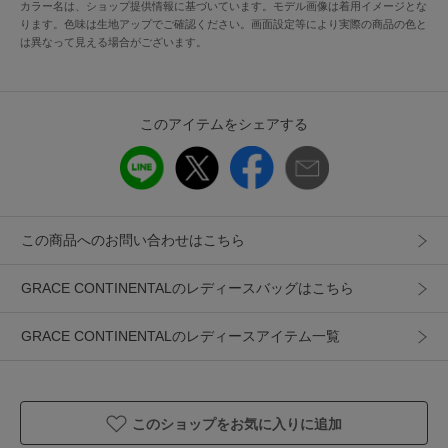
ズが若干異なります。予めご了承下さいませ。 この製品は天
カラー名は、ショップ提供情報に基づいています。モデル画像は着用イメージとな
ります。色味は生地アップでご確認ください。画面設定等により実際の商品の色と
然皮革を使用していますので、使用を重ねるうちに色合いや
は異なって見える場合がございます。
風合いの変化などが見られます。 使用中に摩擦により多少染
料が他のものに付くことがあります。必要以上に摩擦しない
よう注意して下さい。 淡い色の衣類との着用は出来るだけお
避け下さい。 雨や汗、水に濡れた場合は特に移染しやすくな
このアイテムをシェアする
ります。出来るだけ濡らさないように注意してください。 乾
燥させる場合は必ず陰干ししてください。天日、直火は硬化
の原因になりますので、絶対にお避け下さい。 日光や蛍光灯
の光、熱、湿気は変質、変色、硬化、カビの原因になります
この商品へのお問い合わせはこちら
のでくれぐれも注意ください。
GRACE CONTINENTALのレディースバッグはこちら
アイテム情報
GRACE CONTINENTALのレディースアイテム一覧
配送料
送料無料
（税込5,000円以上ご購入で送料無料）
商品コード
0426182631
このショップをお気に入りに追加
性別タイプ
レディース