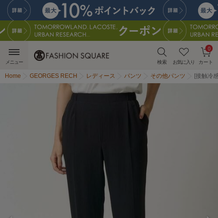
0
メニュー
検索
お気に入り
カート
Home
GEORGES RECH
レディース
パンツ
その他パンツ
[接触冷