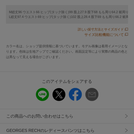
穿き心地もお手入れもラクなテーパードパンツ
M総丈96 ウエスト66 ヒップ(タック除く)99 股上27.9 股下68 もも周り64.2 裾周り34
L総丈97.4 ウエスト69 ヒップ(タック除く)102 股上28.4 股下69 もも周り66.2 裾周り3
【デザイン】
・ウエストゴム仕様の穿き込みタイプの楽ちんなテーパード
詳しい採寸方法とサイズガイド
サイズ比較機能について
パンツです
・裾に向かって細くなるテーパードパンツはセンタープレス
カラー名は、ショップ提供情報に基づいています。モデル画像は着用イメージとな
入りで脚のラインをすっきりと見せてくれ、スタイリッシュ
ります。色味は生地アップでご確認ください。画面設定等により実際の商品の色と
に着こなせるアイテムです
は異なって見える場合がございます。
・肌離れが良くひんやり涼しい素材を使用しているので、夏
場も快適な穿き心地も高ポイント
・流行り廃りのないベーシックなデザインなので、1本持って
このアイテムをシェアする
いると長年愛用できる万能アイテムです
【素材】
・美しい目面と上質な素材感で、お出掛けやお呼ばれに対応
したきれいめなスタイリングに加え、日常着としても使える
この商品へのお問い合わせはこちら
リラックス感を持った軽さ、ストレッチ性、シワになりにく
くて着心地が良いのがポイントです
GEORGES RECHのレディースパンツはこちら