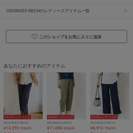
・接触冷感性、吸汗速乾性といった夏場に嬉しい機能性があ
り、家庭洗濯可能で乾きやすいので着回しに最高の素材です
GEORGES RECHのレディースアイテム一覧
同素材のジャケット[PZJJB20330]、ブラウス
[PZBJB20270]、ボリュームスリーブ[PZEJB21360]、バンド
このショップをお気に入りに追加
カラーワンピース[PZEJB20360]もご用意しております
【おすすめのコーディネート】
・同素材のブラウスやジャケットとのセットアップでお仕事
あなたにおすすめのアイテム
着からお呼ばれなどのきちんとシーンにも対応できます
・ロゴTやオーバーサイズのシャツを合わせたほどよくラフな
カジュアルコーデもおすすめです
ーーーーーーーーーーーーーーーーーーーーーー
透け感：なし
裏地：なし
伸縮性：ややあり
5％ポイントバック
5％ポイントバック
5％ポイントバック
光沢感：ややあり
GEORGES RECH
GEORGES RECH
GEORGES RECH
¥14,355
¥11,000
¥8,910
55%OFF
60%OFF
70%OFF
生地の厚さ：薄手