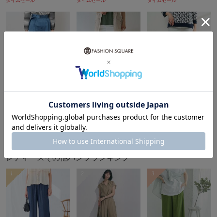
タイムセール
タイムセール
タイムセール
ケア方法：洗える
ーーーーーーーーーーーーーーーーーーーーーー
着用シーズン
春:◎ 夏:◎ 秋:〇 冬:△
ーーーーーーーーーーーーーーーーーーーーーー
model:H170 B81 W62 H88 着用サイズ:M
5％ポイントバック
5％ポイントバック
5％ポイントバック
※自然光・照明の関係、パソコン・スマートフォンなどの環
GEORGES RECH
GEORGES RECH
GEORGES RECH
境により、実際と色味が違って見える場合がございます。予
¥6,380
¥16,335
¥11,000
80%OFF
55%OFF
60%OFF
めご了承ください。商品の色味は、詳細画像をご参照くださ
タイムセール
タイムセール
タイムセール
い。
もっと見る
アイテム情報
レディースその他パンツランキング
配送料
送料無料
1
2
3
（税込5,000円以上ご購入で送料無料）
商品コード
PZLJB20230