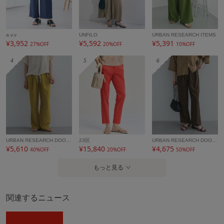
性別タイプ
レディース
カテゴリ
パンツ
その他パンツ
a.v.v
UNFILO
URBAN RESEARCH ITEMS
素材
ポリエステル 100%
¥3,952
¥5,592
¥5,391
27%OFF
20%OFF
10%OFF
製造国
詳細は下記よりお問い合わせください
4
5
6
ギフト
可
URBAN RESEARCH DOORS
23区
URBAN RESEARCH DOORS
¥5,610
¥15,840
¥4,675
40%OFF
20%OFF
50%OFF
もっと見る
関連するニュース