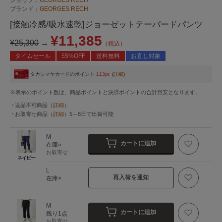
ブランド：
GEORGES RECH
[接触冷感/吸水速乾]ジョーゼットテーパードパンツ
¥11,385
¥25,300
→
（税込）
タイムセール
55%OFF
送料無料
お直し対象
タカシマヤカードのポイント
113pt
(
詳細
)
※表示のポイント数は、商品ポイントと決済ポイントの合計目安となります。
返品不可商品
（
詳細
）
お取寄せ商品
（
詳細
）
5～8日
で出荷可能
M
カートに追加
在庫○
お取寄せ
ネイビー
L
再入荷を通知
在庫×
M
カートに追加
残り1点
お取寄せ