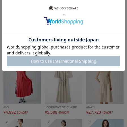
春:〇 夏:◎ 秋:〇 冬:×
ーーーーーーーーーーーーーーーーーーーーーー
5％ポイントバック
5％ポイントバック
5％ポイントバック
MK MICHEL KLEIN
GEORGES RECH
a.v.v
model:H170 B81 W62 H88 着用サイズ:M
¥9,350
¥5,500
¥6,154
50%OFF
50%OFF
44%OFF
タイムセール
※自然光・照明の関係、パソコン・スマートフォンなどの環
もっと見る
境により、実際と色味が違って見える場合がございます。予
めご了承ください。商品の色味は、詳細画像をご参照くださ
い。
レディースロング・マキシ丈ワンピースランキング
1
2
3
アイテム情報
配送料
送料無料
（税込5,000円以上ご購入で送料無料）
商品コード
PZEJB20360
性別タイプ
レディース
ANY
LOGEMENT DE CLAIRE
ANAYI
¥4,892
¥5,588
¥27,720
30%OFF
60%OFF
40%OFF
カテゴリ
ワンピース
ロング・マキシ丈ワンピース
4
5
6