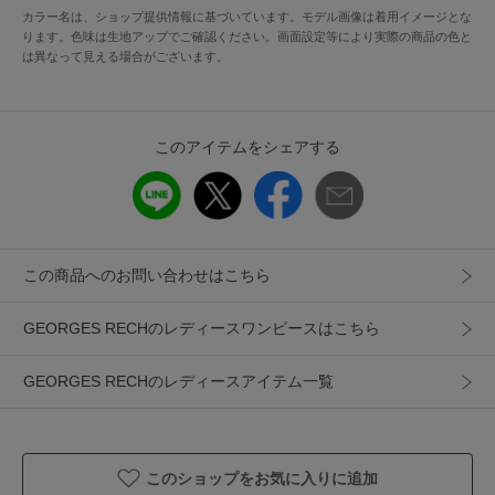
カラー名は、ショップ提供情報に基づいています。モデル画像は着用イメージとな
・前開き仕様で軽く羽織るもよし、前を留めてワンピースと
ります。色味は生地アップでご確認ください。画面設定等により実際の商品の色と
しても着用していただけます
は異なって見える場合がございます。
・バンドカラー襟付け下にギャザーを入れることで、柔らか
な印象になるように仕上げています
・ひんやりと涼しい素材を使用しているので、夏場も快適な
このアイテムをシェアする
着込心地を叶えてくれます
・ボディラインをきれいに見せてくれる後ろウエストのゴム
ギャザーデザインもポイントです
・共布のサッシュベルトで前後で軽く結んでシルエットの変
化をお楽しみいただけます
この商品へのお問い合わせはこちら
【素材】
GEORGES RECHのレディースワンピースはこちら
・美しい目面と上質な素材感で、お出掛けやお呼ばれに対応
したきれいめなスタイリングに加え、日常着としても使える
GEORGES RECHのレディースアイテム一覧
リラックス感を持った軽さ、ストレッチ性、シワになりにく
くて着心地が良いのがポイントです
・接触冷感性、吸汗速乾性といった夏場に嬉しい機能性があ
り、家庭洗濯可能で乾きやすいので着回しに最高の素材です
このショップをお気に入りに追加