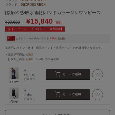
ブランド：
GEORGES RECH
[接触冷感/吸水速乾]バンドカラージレワンピース
¥15,840
¥39,600
→
（税込）
タイムセール
60%OFF
送料無料
タカシマヤカードのポイント
158pt
(
詳細
)
※表示のポイント数は、商品ポイントと決済ポイントの合計目安となります。
返品不可商品
（
詳細
）
お取寄せ商品
（
詳細
）
5～8日
で出荷可能
M
カートに追加
残り1点
お取寄せ
ネイビー
M
カートに追加
在庫○
お取寄せ
ブラック