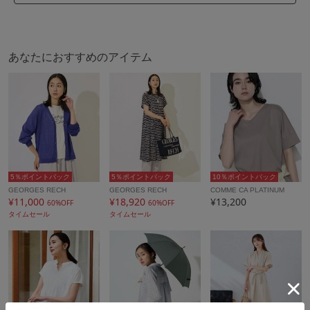
同素材のジャケット[PZJJB20330]、ブラウス
[PZBJB20270]、パンツ[PZLJB20230]、ボリュームスリーブ
ワンピース[PZEJB21360]もご用意しております
あなたにおすすめのアイテム
【おすすめのコーディネート】
・透け感がないので、一枚でさらっと着用いただけます
・前を開けてジレとして着用し、ロゴTや同素材のテーパード
パンツとのレイヤードスタイルもおすすめです
ーーーーーーーーーーーーーーーーーーーーーー
5％ポイントバック
5％ポイントバック
10％ポイントバック
透け感：なし
GEORGES RECH
GEORGES RECH
COMME CA PLATINUM
¥11,000
¥18,920
¥13,200
裏地：なし
60%OFF
60%OFF
タイムセール
タイムセール
伸縮性：ややあり
光沢感：ややあり
生地の厚さ：薄手
ケア方法：洗える
ーーーーーーーーーーーーーーーーーーーーーー
着用シーズン