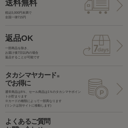
送料無料
税込5,000円未満で
全国一律715円
返品OK
一部商品を除き、
お届け後7日以内の場合
返品することが可能です
タカシマヤカード
※
でお得に
通常商品は8％、セール商品は1％の
タカシマヤポイン
トが貯まります
※カードの種類によって一部異なります
(リンクは別サイトに移動します)
よくあるご質問