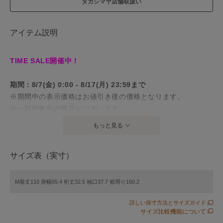
タカシマヤ店舗取扱い
アイテム説明
TIME SALE開催中！
期間：8/7(金) 0:00 - 8/17(月) 23:59まで
※期間中の表示価格はお値引き後の価格となります。
※一部対象外の商品がございます。
※店頭価格とは異なる場合がございます。
もっと見る
対象商品一覧はこちら
サイズ表（実寸）
ワンピースとしてもジレとしても使える、1着で2度おいしい
M着丈110 身幅65.4 裄丈32.5 袖口37.7 裾周り150.2
アイテム
詳しい採寸方法とサイズガイド
【デザイン】
サイズ比較機能について
・フレンチスリーブの膝下丈のジレワンピースです