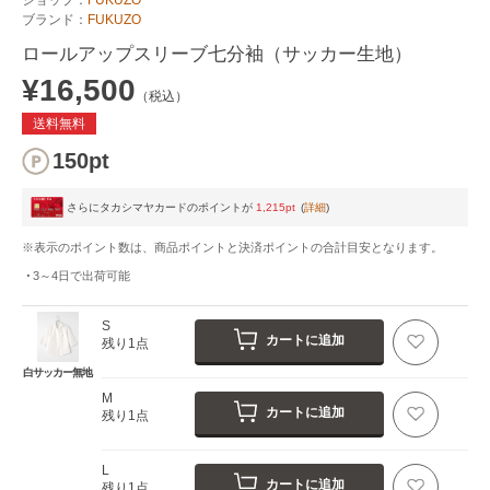
ブランド：
FUKUZO
ロールアップスリーブ七分袖（サッカー生地）
¥16,500
（税込）
送料無料
150pt
さらにタカシマヤカードのポイントが
1,215pt
(
詳細
)
※表示のポイント数は、商品ポイントと決済ポイントの合計目安となります。
3～4日
で出荷可能
S
カートに追加
残り1点
白サッカー無地
M
カートに追加
残り1点
L
カートに追加
残り1点