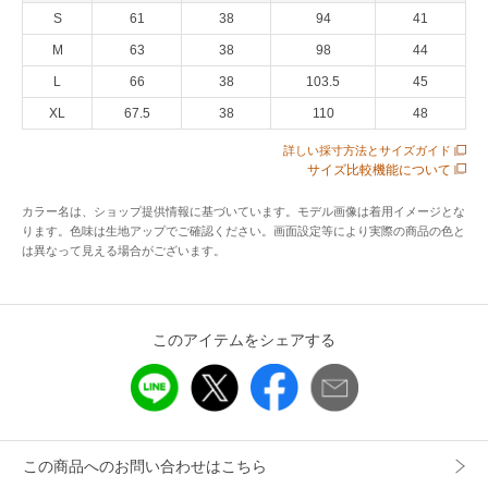
S
61
38
94
41
性別タイプ
レディース
M
63
38
98
44
カテゴリ
トップス
シャツ・ブラウス
L
66
38
103.5
45
素材
ポリエステル50％綿50％
XL
67.5
38
110
48
製造国
詳細は下記よりお問い合わせください
詳しい採寸方法とサイズガイド
サイズ比較機能について
ギフト
可
カラー名は、ショップ提供情報に基づいています。モデル画像は着用イメージとな
ります。色味は生地アップでご確認ください。画面設定等により実際の商品の色と
は異なって見える場合がございます。
このアイテムをシェアする
この商品へのお問い合わせはこちら