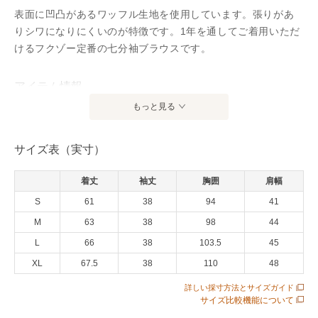
表面に凹凸があるワッフル生地を使用しています。張りがあ
りシワになりにくいのが特徴です。1年を通してご着用いただ
けるフクゾー定番の七分袖ブラウスです。
アイテム情報
もっと見る
配送料
送料無料
（税込5,000円以上ご購入で送料無料）
サイズ表（実寸）
商品コード
W-rollupsleevepq2502
着丈
袖丈
胸囲
肩幅
性別タイプ
レディース
S
61
38
94
41
カテゴリ
トップス
シャツ・ブラウス
M
63
38
98
44
素材
ポリエステル50％綿50％
L
66
38
103.5
45
XL
67.5
38
110
48
製造国
詳細は下記よりお問い合わせください
詳しい採寸方法とサイズガイド
ギフト
可
サイズ比較機能について