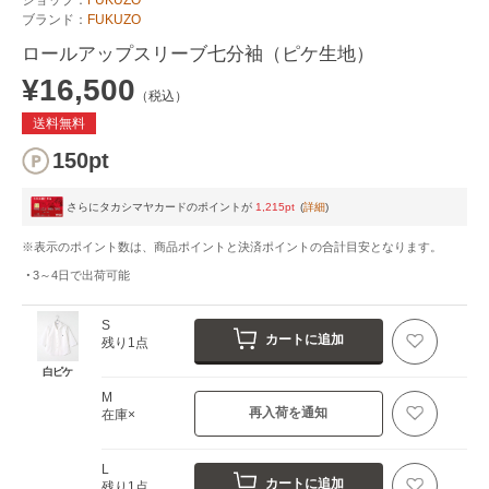
ブランド：
FUKUZO
ロールアップスリーブ七分袖（ピケ生地）
¥16,500
（税込）
送料無料
150pt
さらにタカシマヤカードのポイントが
1,215pt
(
詳細
)
※表示のポイント数は、商品ポイントと決済ポイントの合計目安となります。
3～4日
で出荷可能
S
カートに追加
残り1点
白ピケ
M
再入荷を通知
在庫×
L
カートに追加
残り1点