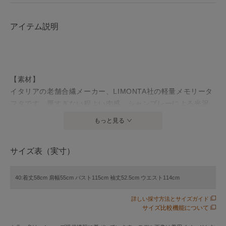
アイテム説明
【素材】
イタリアの老舗合繊メーカー、LIMONTA社の軽量メモリータ
フタです。厚すぎない程よい肉感、シャンブレーによる光沢
や色の深みが非常に上品な素材です。糸に加工を施すことで
もっと見る
絶妙な立体感を加えています。
サイズ表（実寸）
【デザイン】
1枚仕立てでライトに仕上げたダブルブレストのショートトレ
ンチコートです。軽やかなショート丈、ドロップをきかせた
40:着丈58cm 肩幅55cm バスト115cm 袖丈52.5cm ウエスト114cm
ニュアンスシルエットがコートスタイリングをアップデート
詳しい採寸方法とサイズガイド
します。背中にはタックを取り、ふんわりとした立体的なシ
サイズ比較機能について
ルエットが出るようこだわりました。袖口のリボンディテー
ル風タブがアクセントポイントです。