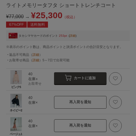
ライトメモリータフタ ショートトレンチコート
¥25,300
¥77,000
→
（税込）
67%OFF
送料無料
タカシマヤカードのポイント
253pt
(
詳細
)
※表示のポイント数は、商品ポイントと決済ポイントの合計目安となります。
返品不可商品
（
詳細
）
お取寄せ商品
（
詳細
）
5～7日
で出荷可能
40
カートに追加
在庫○
お取寄せ
ピンク5
40
再入荷を通知
在庫×
ネイビー2
40
再入荷を通知
在庫×
ベージュ1