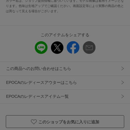
カラー名は、ショップ提供情報に基づいています。モデル画像は着用イメージとな
ります。色味は生地アップでご確認ください。画面設定等により実際の商品の色と
は異なって見える場合がございます。
透け感：なし
伸縮性：なし
生地の厚さ：普通
おすすめ着用期間：春、秋
このアイテムをシェアする
※この商品はサンプルでの撮影を行っています。
実際の商品とイメージ、仕様が異なる場合がございます。
この商品へのお問い合わせはこちら
アイテム情報
EPOCAのレディースアウターはこちら
配送料
送料無料
（税込5,000円以上ご購入で送料無料）
EPOCAのレディースアイテム一覧
商品コード
M5E16526
性別タイプ
レディース
このショップをお気に入りに追加
カテゴリ
アウター
ノーカラージャケット