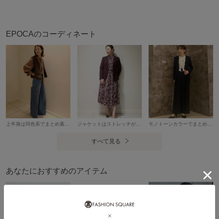
素材
コーラルピンク/ネイビー/ベージュ：ポリエステ
ル100%
製造国
詳細は下記よりお問い合わせください
EPOCAのコーディネート
ギフト
可
上半身は同色系でまとめ⁡素材感で変化をつけました。インナーはブラウス合わせで素材感にメリハリをもたせました。⁡⁡ボウタイで縦長ラインを強調。⁡⁡こなれた大人の余裕とウエスト位置も高めなので⁡ ⁡縦ラインが強調され、⁡⁡バランス良くスタイルアップして見えます。 ⁡【モデル身長：164cm】
ジャケットはストレッチがよく効いていて着心地抜群の美シルエットです。スーツのジャケットなのでセットアップもおすすめです。ワンピースはロングシャツタイプでウエストを紐で止めると綺麗めなキチンと感のあるスタイルになります。シワになりにくく、ゆったりしていて着やすさ抜群です。【モデル身長：154cm】
モノトーンカラーでまとめたパンツのフォーマルスタイル。フリルのブラウスで華やかな印象にしました。 黒のジャケットはすっきりしたVネックと美シルエットのエポカらしい１着。さまざまな素材と相性が良いダブルクロス素材のジャケットはきちんとした席に大活躍。【モデル身長：163cm】
すべて見る
あなたにおすすめのアイテム