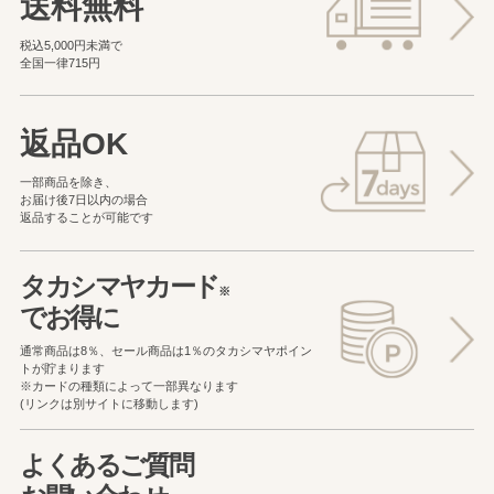
送料無料
税込5,000円未満で
全国一律715円
返品OK
一部商品を除き、
お届け後7日以内の場合
返品することが可能です
タカシマヤカード
※
でお得に
通常商品は8％、セール商品は1％の
タカシマヤポイン
トが貯まります
※カードの種類によって一部異なります
(リンクは別サイトに移動します)
よくあるご質問