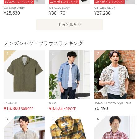
10％ポイントバック
10％ポイントバック
10％ポイントバック
CS case study
CS case study
CS case study
¥25,630
¥38,170
¥27,280
もっと見る
メンズシャツ・ブラウスランキング
1
2
3
LACOSTE
a.v.v
TAKASHIMAYA Style Plus
¥13,860
¥3,623
¥6,490
30%OFF
40%OFF
4
5
6