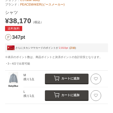
ブランド：
PEACEMAKER(ピースメーカー)
シャツ
¥38,170
（税込）
送料無料
347pt
さらにタカシマヤカードのポイントが
2,810pt
(
詳細
)
※表示のポイント数は、商品ポイントと決済ポイントの合計目安となります。
3～4日
で出荷可能
M
カートに追加
残り1点
BabyBlue
L
カートに追加
残り1点