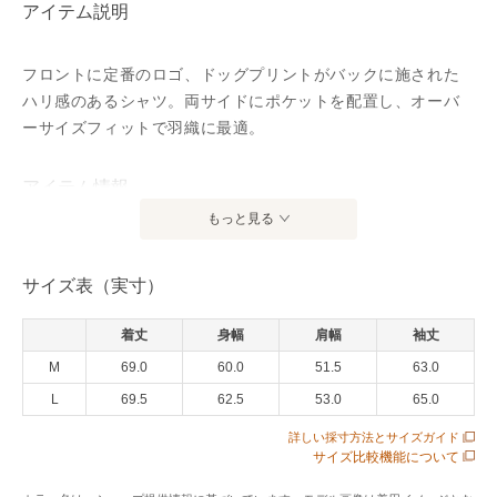
アイテム説明
フロントに定番のロゴ、ドッグプリントがバックに施された
ハリ感のあるシャツ。両サイドにポケットを配置し、オーバ
ーサイズフィットで羽織に最適。
アイテム情報
もっと見る
配送料
送料無料
（税込5,000円以上ご購入で送料無料）
サイズ表（実寸）
商品コード
OSKPCM3OS03APL003080
着丈
身幅
肩幅
袖丈
性別タイプ
メンズ
M
69.0
60.0
51.5
63.0
カテゴリ
トップス
シャツ・ブラウス
L
69.5
62.5
53.0
65.0
素材
100%Polyester
詳しい採寸方法とサイズガイド
サイズ比較機能について
製造国
詳細は下記よりお問い合わせください