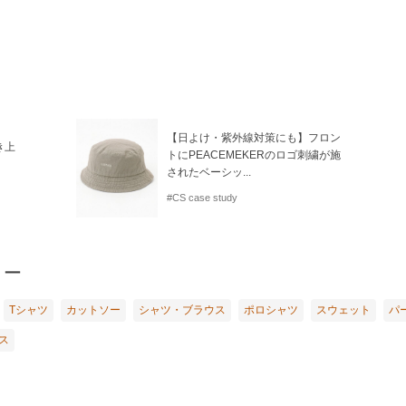
【日よけ・紫外線対策にも】フロン
き上
トにPEACEMEKERのロゴ刺繍が施
されたベーシッ...
#CS case study
リー
Tシャツ
カットソー
シャツ・ブラウス
ポロシャツ
スウェット
パ
ス