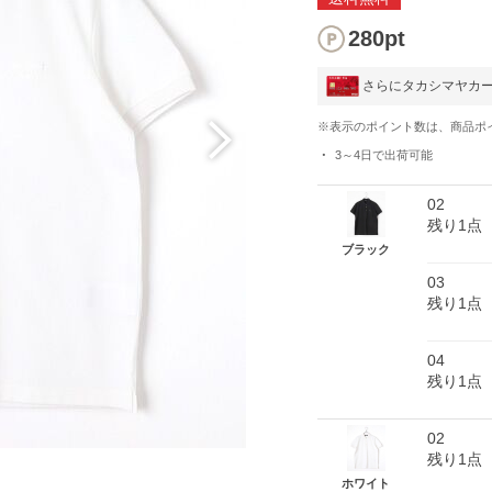
280pt
さらにタカシマヤカ
※表示のポイント数は、商品ポ
3～4日
で出荷可能
02
残り1点
ブラック
03
残り1点
04
残り1点
02
残り1点
ト
ホワイト