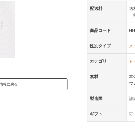
配送料
送
（
商品コード
NH
性別タイプ
メ
カテゴリ
ト
素材
本
ウ
情報に戻る
製造国
詳
ギフト
可