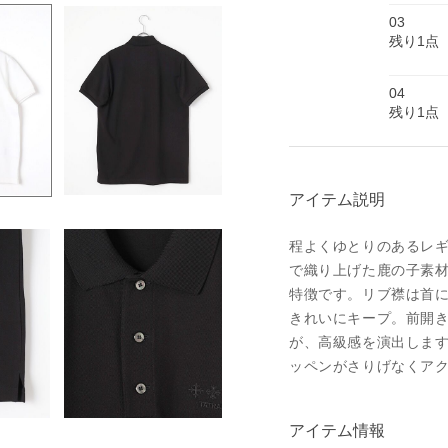
03
残り1点
04
残り1点
アイテム説明
程よくゆとりのあるレ
で織り上げた鹿の子素
特徴です。リブ襟は首
きれいにキープ。前開き
が、高級感を演出しま
ッペンがさりげなくア
アイテム情報