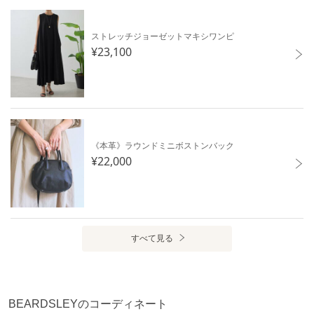
ます。
メッシュトップス
ストレッチジョーゼットマキシワンピ
¥23,100
アイテム情報
配送料
送料無料
（税込5,000円以上ご購入で送料無料）
商品コード
BEZ1061604A0006
《本革》ラウンドミニボストンバック
¥22,000
性別タイプ
レディース
カテゴリ
トップス
シャツ・ブラウス
素材
【カーディガン】
ポリエステル65% 綿35%
すべて見る
【インナー】
綿100%
手洗い可
BEARDSLEYのコーディネート
※着用時・洗濯時は、必ず取扱い表示・タグをご