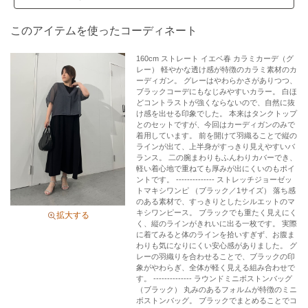
伸縮性：あり
光沢：なし
このアイテムを使ったコーディネート
厚み：ふつう
透け感：あり（インナー付き）
160cm ストレート イエベ春 カラミカーデ（グ
レー） 軽やかな透け感が特徴のカラミ素材のカ
----------------------------------
ーディガン。 グレーはやわらかさがありつつ、
ブラックコーデにもなじみやすいカラー。 白ほ
どコントラストが強くならないので、自然に抜
け感を出せる印象でした。 本来はタンクトップ
とのセットですが、今回はカーディガンのみで
着用しています。 前を開けて羽織ることで縦の
ラインが出て、上半身がすっきり見えやすいバ
ランス。 二の腕まわりもふんわりカバーでき、
軽い着心地で重ねても厚みが出にくいのもポイ
《お取り扱い上のご注意》
ントです。 -------------- ストレッチジョーゼッ
・タンブル乾燥不可
トマキシワンピ （ブラック／1サイズ） 落ち感
のある素材で、すっきりとしたシルエットのマ
《予約商品について》
キシワンピース。 ブラックでも重たく見えにく
拡大する
・サンプルの為、素材情報、洗濯表示については企画段階の
く、縦のラインがきれいに出る一枚です。 実際
に着てみると体のラインを拾いすぎず、お腹ま
情報を記載しております。公的機関での試験データ結果を受
わりも気になりにくい安心感がありました。 グ
け、量産にあたり混率や洗濯方法の変更が発生する場合がご
レーの羽織りを合わせることで、ブラックの印
象がやわらぎ、全体が軽く見える組み合わせで
ざいますので、ご了承くださいませ。
す。 -------------- ラウンドミニボストンバッグ
・サンプルでの撮影、計測をしております。商品の仕様が一
（ブラック） 丸みのあるフォルムが特徴のミニ
ボストンバッグ。 ブラックでまとめることでコ
部変更になる場合がございます。