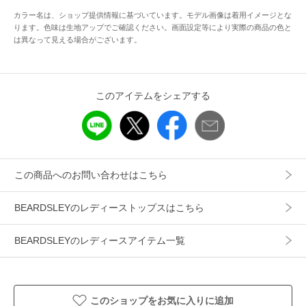
※サンプルで撮影しているため、ボタンのデザインとインナ
カラー名は、ショップ提供情報に基づいています。モデル画像は着用イメージとな
ーのネックの縫製が少し変わります。
ります。色味は生地アップでご確認ください。画面設定等により実際の商品の色と
は異なって見える場合がございます。
≫カラミプルオーバー
このアイテムをシェアする
■素材・洗濯表示
素材
【カーディガン】
ポリエステル65% 綿35%
【インナー】
この商品へのお問い合わせはこちら
綿100%
BEARDSLEYのレディーストップスはこちら
洗濯表示：手洗い可
BEARDSLEYのレディースアイテム一覧
※着用時・洗濯時は、必ず取扱い表示・タグをご確認の上、
お取り扱い下さい。
----------------------------------
このショップをお気に入りに追加