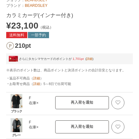
ブランド：
BEARDSLEY
カラミカーデ(インナー付き)
¥23,100
（税込）
送料無料
一部予約
210pt
さらにタカシマヤカードのポイントが
1,701pt
(
詳細
)
※表示のポイント数は、商品ポイントと決済ポイントの合計目安となります。
返品不可商品
（
詳細
）
お取寄せ商品
（
詳細
）
5～8日
で出荷可能
F
再入荷を通知
在庫×
ブラック
F
再入荷を通知
在庫×
グレー