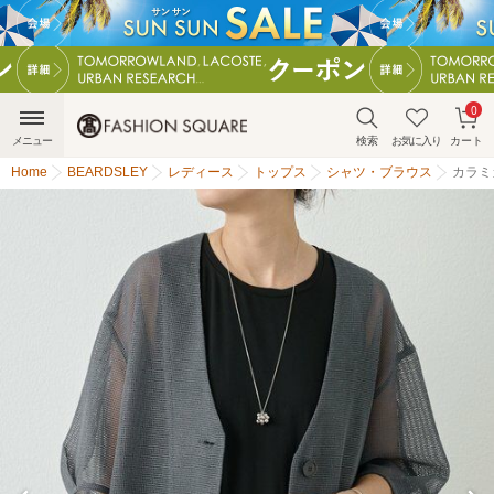
0
メニュー
検索
お気に入り
カート
Home
BEARDSLEY
レディース
トップス
シャツ・ブラウス
カラミ