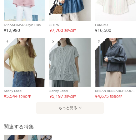
TAKASHIMAYA Style Plus
SHIPS
FUKUZO
¥12,980
¥7,700
¥16,500
30%OFF
4
5
6
Sonny Label
Sonny Label
URBAN RESEARCH DOORS
¥5,544
¥5,197
¥4,675
30%OFF
25%OFF
50%OFF
もっと見る
関連する特集