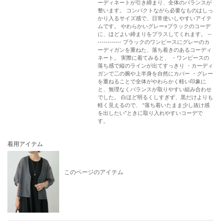
ーディネートが引き締まり、全体のバランスが
・撮影サンプル品はブランドタグがついておりません。製品
整います。 コンパクトながら必要なものはしっ
かり入るサイズ感で、日常使いしやすいアイテ
にはタグがつきますので、製品の表に縫い糸が見える場合が
ムです。 やわらかいグレー×ブラックのコーデ
ございます。
に、ほどよい締まりをプラスしてくれます。 --
------------ ブラックのワンピースにグレーのカ
・工場の生産の都合上、納期が変更になる場合がございま
ーディガンを重ねた、落ち着きのあるコーディ
す。検品や輸送の関係で、発送日が前後しますのでご了承く
ネート。 実際に着てみると、 ・ワンピースの
落ち感で縦のラインが出てすっきり ・カーディ
ださい。また、入荷状況により、お客様への発送が店頭販売
ガンで二の腕や上半身を自然にカバー ・グレー
より遅れる場合もございます。
を重ねることで全体がやわらかく軽い印象に
と、無理なくバランスが取りやすい組み合わせ
・店頭に陳列していた商品も含まれる場合がございます。
でした。 白ほど明るくしすぎず、黒だけよりも
《商品画像について》
軽く見えるので、 “落ち着いたまま少し抜け感
を出したい”ときに取り入れやすいコーデで
ご覧頂いている商品の写真につきましては、できるだけ実物
す。
の色に近くなるように努めておりますが お使いの環境（モニ
ター、ブラウザ等）の違いにより、色の見え方が実物と若干
着用アイテム
異なる場合がございます。 予めご了承ください。
《ハートをタップして商品のお気に入り登録》
このページのアイテム
【ハートをタップ】登録カラーの商品の「残りわずか」「再
入荷」「値下げ」通知を受け取ることができます。
【各ショップアプリにてブランドフォロー】 新商品などの入
荷情報、最新のニュースやお得な情報を受け取ることができ