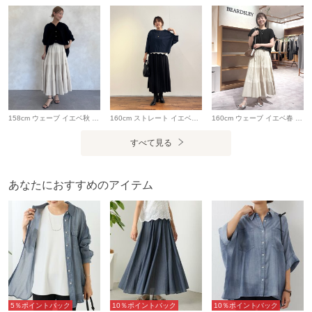
確認の上、お取り扱い下さい。
製造国
詳細は下記よりお問い合わせください
ギフト
不可
158cm ウェーブ イエベ秋 シアー素材の軽やかなカーディガンは 羽織としてはもちろんなんですが、 前を閉めて着るとブラウスのような雰囲気に◎ スカートの時は真ん中だけちょいインして着るのが スタイルアップでおすすめ👌
160cm ストレート イエベ春 マルチ前後プルオーバー（インディゴ／1サイズ） 前後どちらでも着られる2WAY仕様のプルオーバー。 インディゴはデニムライクな表情がありながら、落ち着いた雰囲気で大人っぽく着られるカラーでした。 実は、ビアズリーで人気の**「マルチウエストリブパンツ」**と同じ生地を使用。 やわらかく、肌なじみのいい素材なので、実際に着てみると見た目以上にラクな着心地でした。 ほどよくゆとりがあり体のラインも拾いにくく、前後どちらでも着られるので、その日の気分に合わせて着こなしを楽しめるのも魅力です。 シンプルですが、一枚で存在感のあるアイテムでした。 -------------- ツブツブフロント刺繍カットソー（ホワイト） フロントの立体的な刺繍が目を惹くカットソー。 ホワイトなので顔まわりが明るく見え、インディゴとのコントラストもきれいでした。 裾が少しのぞくことでコーディネートに軽さが生まれ、一枚でもインナーとしても活躍してくれます。 -------------- サーキュラーギャザーパンツ（ブラック／1サイズ） たっぷりと入ったギャザーが魅力のサーキュラーパンツ。 実際に履いてみると、ゆとりのあるシルエットで脚のラインを拾いにくく、とてもラクな穿き心地。 歩くたびにきれいな動きが出るので、シンプルなトップスを合わせるだけでも雰囲気のあるコーディネートになりました。 -------------- ラウンドミニボストンバッグ（ブラック） 丸みのあるフォルムが特徴のミニボストンバッグ。 ブラックを合わせることでコーディネート全体が引き締まり、インディゴカラーがより引き立ちました。 -------------- インディゴ×ブラックでまとめた、大人のカジュアルコーディネート。 実際に着てみると、 ・人気のマルチウエストリブパンツと同じやわらかな生地で着心地がラク ・前後2WAYで着こなしを楽しめる ・ホワイトインナーがコーデに軽さをプラスしてくれる ・サーキュラーギャザーパンツで動きのあるシルエットに ・ブラック小物で全体が引き締まる と、着心地の良さと着回し力をどちらも楽しめる組み合わせでした。 「ラクな着心地は譲れない。でも一枚でサマになる服が欲しい。」 そんな方にも取り入れやすいコーディネートです。
160cm ウェーブ イエベ春 【ブラウス】Fサイズ ブラック着用 薄くてとてもソフトなジョーゼット素材。 カットソーのようなデザインで合わせやすく、きちん感もあるのでジャケットのインナーにも使えます。 【スカート】Fサイズ着用 細やかなプリーツが上品！ティアードデザインで途中で抑えてあるため、広がらずきれいなAラインに。 もともとワンサイズだったため、Mサイズくらいのこちら。普段L寄りでしたらサイズ2の方がゆとりがあります。 【バッグ】イタリア発のブランド カコバッグの風合いと、レザーストラップのきれいめ感のミックス具合がかわいいショルダーバッグ。とても軽いです。 折財布、カードケース、スマホ、ミニポーチなどが入ります。 【サンダル】38インチ着用 底敷のクッションが柔らかくてとても履きやすいです。
すべて見る
あなたにおすすめのアイテム
5％ポイントバック
10％ポイントバック
10％ポイントバック