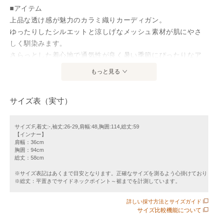
■アイテム
上品な透け感が魅力のカラミ織りカーディガン。
ゆったりしたシルエットと涼しげなメッシュ素材が肌にやさ
しく馴染みます。
さらっとした着心地で通気性が良く暑い季節にぴったりなア
イテム。
もっと見る
インナーがセットになっているので、簡単にスタイリングが
決まります。
サイズ表（実寸）
単品でノースリーブワンピースの羽織りとして使うのもおす
すめです。
サイズ:F,着丈:-,袖丈:26-29,肩幅:48,胸囲:114,総丈:59
【インナー】
《からみ織》
肩幅：36cm
２本の縦糸を交差させながらその間に横糸を通すことで生地
胸囲：94cm
総丈：58cm
に隙間をつくる技法。
織り方が複雑なためゆっくりとしか織ることしかできず１つ
※サイズ表記はあくまで目安となります。正確なサイズを測るよう心掛けております
※総丈：平置きでサイドネックポイント～裾までを計測しています。
１つ丁寧に編み込まれる技法は希少価値の高いものとなって
います。
詳しい採寸方法とサイズガイド
サイズ比較機能について