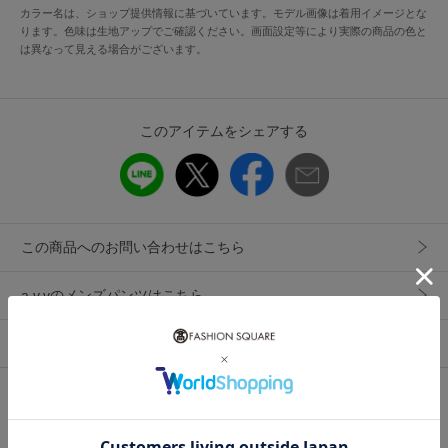
カラー名は、ショップ提供情報に基づいています。モデル画像は着用イメージとな
毛玉になりにくいアンチピリング、シワになりにくく、イー
ります。色味は生地アップでご確認ください。画面設定等により実際の商品の色と
ジーケア、ご自宅で気軽に洗濯機洗いできるため、お手入れ
は異なって見える場合がございます。
も簡単でデイリーユースにヘビロテできます。
【スタイリング】
このアイテムをシェアする
ベーシックデザインなのでカジュアルからビジカジ・オンス
タイルまで幅広いスタイルで大活躍するおすすめアイテムで
す。
トップスはシャツ・カットソー・ジャケットなど様々なアイ
テムに合わせられる万能ボトムです。無地見えするため、柄
この商品へのお問い合わせはこちら
物トップスとの相性も良いです。
a.v.vのメンズパンツはこちら
----------------
a.v.vのメンズアイテム一覧
着用シーズン
春：◎ 夏：◎ 秋：〇 冬：▲
----------------
このショップをお気に入りに追加