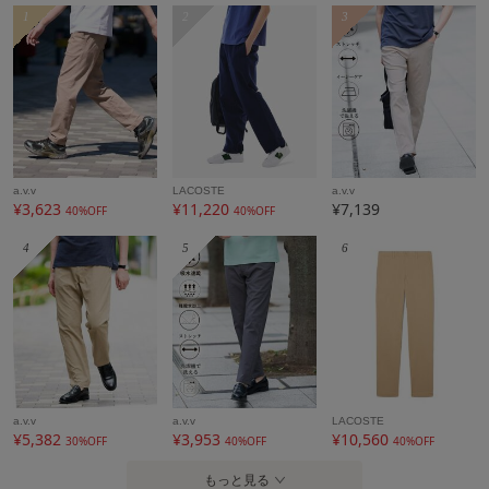
1
2
3
a.v.v
LACOSTE
a.v.v
¥3,623
¥11,220
¥7,139
40%OFF
40%OFF
4
5
6
a.v.v
a.v.v
LACOSTE
¥5,382
¥3,953
¥10,560
30%OFF
40%OFF
40%OFF
もっと見る