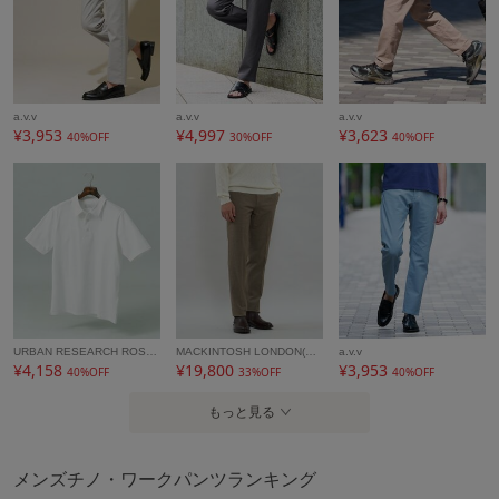
商品の色味の目安は商品単体の画像をご参照ください。
アイテム情報
a.v.v
a.v.v
a.v.v
配送料
送料無料
¥3,953
¥4,997
¥3,623
40%OFF
30%OFF
40%OFF
（税込5,000円以上ご購入で送料無料）
商品コード
KHLGD15064
性別タイプ
メンズ
カテゴリ
パンツ
チノ・ワークパンツ
素材
レーヨン 74% ナイロン 23% ポリウレタン 3%
製造国
詳細は下記よりお問い合わせください
URBAN RESEARCH ROSSO
MACKINTOSH LONDON(MENS)
a.v.v
¥4,158
¥19,800
¥3,953
40%OFF
33%OFF
40%OFF
ギフト
可
もっと見る
メンズチノ・ワークパンツランキング