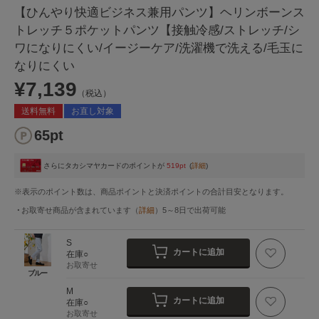
【ひんやり快適ビジネス兼用パンツ】ヘリンボーンス
トレッチ５ポケットパンツ【接触冷感/ストレッチ/シ
ワになりにくい/イージーケア/洗濯機で洗える/毛玉に
なりにくい
¥7,139
（税込）
送料無料
お直し対象
65pt
さらにタカシマヤカードのポイントが
519pt
(
詳細
)
※表示のポイント数は、商品ポイントと決済ポイントの合計目安となります。
お取寄せ商品が含まれています
（
詳細
）
5～8日
で出荷可能
S
カートに追加
在庫○
お取寄せ
ブルー
M
カートに追加
在庫○
お取寄せ