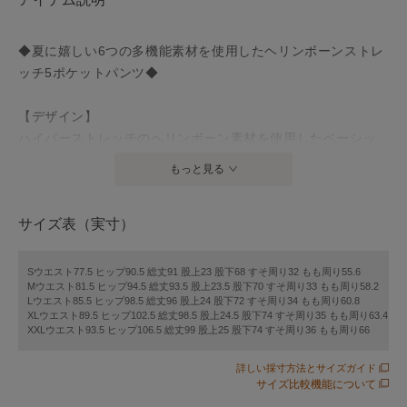
◆夏に嬉しい6つの多機能素材を使用したヘリンボーンストレ
ッチ5ポケットパンツ◆
【デザイン】
ハイパーストレッチのヘリンボーン素材を使用したベーシッ
ク5ポケットパンツ。
もっと見る
細部までこだわったスッキリ脚長見えする美脚スマートシル
エット。
サイズ表（実寸）
シルエットは細身ながら、横、斜めへの伸縮性があるため、
ストレスフリーな履き心地で、スッキリきれい目ながらリラ
ックスして着用できます。
Sウエスト77.5 ヒップ90.5 総丈91 股上23 股下68 すそ周り32 もも周り55.6
Mウエスト81.5 ヒップ94.5 総丈93.5 股上23.5 股下70 すそ周り33 もも周り58.2
幅広いサイズ展開でどなたにもフィットします。
Lウエスト85.5 ヒップ98.5 総丈96 股上24 股下72 すそ周り34 もも周り60.8
XLウエスト89.5 ヒップ102.5 総丈98.5 股上24.5 股下74 すそ周り35 もも周り63.4
XXLウエスト93.5 ヒップ106.5 総丈99 股上25 股下74 すそ周り36 もも周り66
【素材】
ハイパーストレッチのヘリンボーン素材。
詳しい採寸方法とサイズガイド
接触冷感や速乾機能で、夏でも爽やかにスッキリと着用でき
サイズ比較機能について
ます！