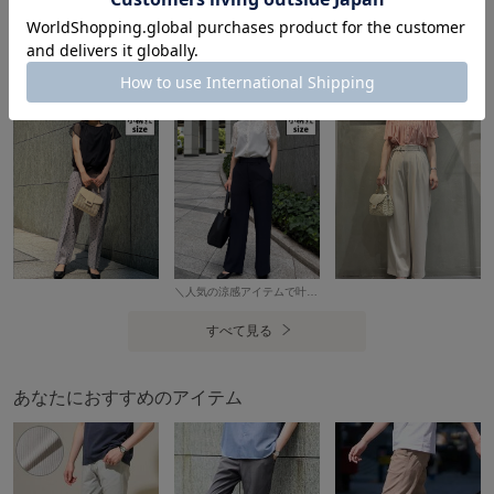
透け感：なし
裏地：なし
伸縮性：あり
a.v.vのコーディネート
光沢感：ややあり
生地の厚さ：普通
----------------
≪お気に入り登録機能の使い方≫
■商品のお気に入り登録（ハートマークをクリック）
＼人気の涼感アイテムで叶える 夏のきれいめ通勤コーデ／ 【スタッフ】身長143cm/着用サイズXXS
再入荷通知や値下げ等、お得なご案内を受けることができま
すべて見る
す。
----------------
あなたにおすすめのアイテム
※商品画像は、光の当たり具合やパソコンなどの閲覧環境に
より実際の色味と異なって見える場合がございます。