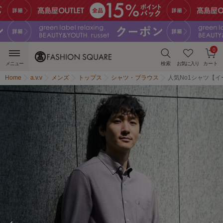
0
メニュー
検索
お気に入り
カート
Home
a.v.v
メンズ
トップス
シャツ・ブラウス
人気No1シャツ【イ