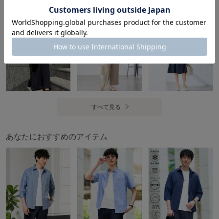
着用シーズン
a.v.vのコーディネート
春：△ 夏：× 秋：◎ 冬：◎
----------------
透け感：なし
裏地：なし
伸縮性：あり
光沢感：なし
すべて見る
生地の厚さ：普通
----------------
あなたにおすすめのアイテム
≪お気に入り登録機能の使い方≫
■商品のお気に入り登録（ハートマークをクリック）
再入荷通知や値下げ等、お得なご案内を受けることができま
す。