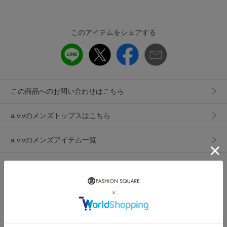
多機能素材でお手入れもしやすくデイリーユースに着用いた
だけます。
このアイテムをシェアする
＼嬉しい多機能素材／
・ご自宅で気軽に洗濯機で洗える
・洗濯後のお手入れが簡単なイージーケア素材
・ナチュラルストレッチで動きやすい
この商品へのお問い合わせはこちら
・蓄熱保温で冬も快適
a.v.vのメンズトップスはこちら
【スタイリング】
一枚で着ても、羽織としても使える万能アイテム。 カーディ
a.v.vのメンズアイテム一覧
ガンやニットのインナーにもおすすめ。 ジャケットと合わせ
たビジネススタイルでもスッキリした印象でマッチします。
ON/OFF兼用でさまざまな場面で活躍できる一着です。
このショップをお気に入りに追加
----------------