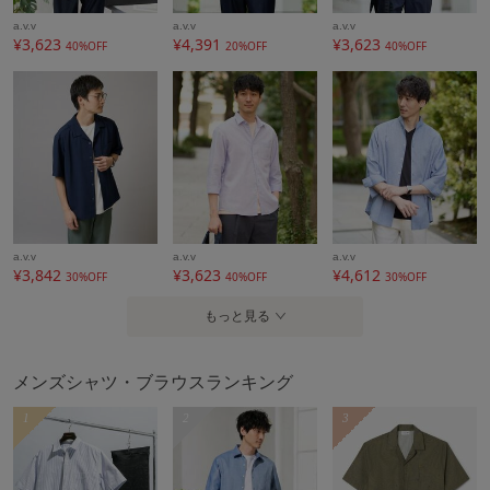
----------------
a.v.v
a.v.v
a.v.v
¥3,623
¥4,391
¥3,623
40%OFF
20%OFF
40%OFF
※商品画像は、光の当たり具合やパソコンなどの閲覧環境に
より実際の色味と異なって見える場合がございます。
商品の色味の目安は商品単体の画像をご参照ください。
アイテム情報
配送料
全国一律715円（税込）
（税込5,000円以上ご購入で送料無料）
a.v.v
a.v.v
a.v.v
¥3,842
¥3,623
¥4,612
30%OFF
40%OFF
30%OFF
商品コード
KHBLA20049
もっと見る
性別タイプ
メンズ
カテゴリ
トップス
シャツ・ブラウス
メンズシャツ・ブラウスランキング
素材
ポリエステル 98% ポリウレタン 2%
1
2
3
製造国
詳細は下記よりお問い合わせください