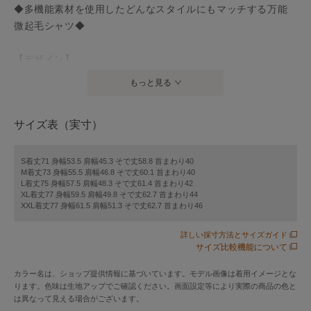
◆多機能素材を使用したどんなスタイルにもマッチする万能
微起毛シャツ◆
【デザイン】
きれいめ・カジュアルと様々なシーンに重宝する冬定番の微
もっと見る
起毛ボタンダウンシャツ。
タックインでもアウトでも着やすい着丈にしているため、
サイズ表（実寸）
色々な着回しがききます。
ストレッチの効いた素材を使用しているので動きやすさも魅
力です。
S着丈71 身幅53.5 肩幅45.3 そで丈58.8 首まわり40
M着丈73 身幅55.5 肩幅46.8 そで丈60.1 首まわり40
スッキリとしたシルエットながら、アームホールと首周りを
L着丈75 身幅57.5 肩幅48.3 そで丈61.4 首まわり42
広くすることで着やすさを追求。
XL着丈77 身幅59.5 肩幅49.8 そで丈62.7 首まわり44
XXL着丈77 身幅61.5 肩幅51.3 そで丈62.7 首まわり46
胸のエッフェル塔モチーフ刺繍はカラーにより配色が異な
り、さりげないアクセントになっています。
詳しい採寸方法とサイズガイド
着丈やエリ型を細部までこだわったベーシックアイテムで
サイズ比較機能について
す。
カラー名は、ショップ提供情報に基づいています。モデル画像は着用イメージとな
ります。色味は生地アップでご確認ください。画面設定等により実際の商品の色と
【素材】
は異なって見える場合がございます。
ポリエステルストレッチの微起毛ツイル素材を使用。