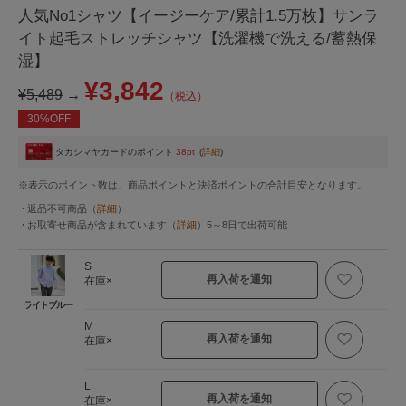
人気No1シャツ【イージーケア/累計1.5万枚】サンラ
イト起毛ストレッチシャツ【洗濯機で洗える/蓄熱保
湿】
¥3,842
¥5,489
→
（税込）
30%OFF
タカシマヤカードのポイント
38pt
(
詳細
)
※表示のポイント数は、商品ポイントと決済ポイントの合計目安となります。
返品不可商品
（
詳細
）
お取寄せ商品が含まれています
（
詳細
）
5～8日
で出荷可能
S
再入荷を通知
在庫×
ライトブルー
M
再入荷を通知
在庫×
L
再入荷を通知
在庫×