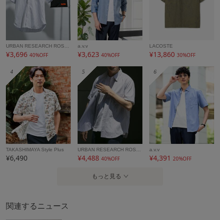
ギフト
可
URBAN RESEARCH ROSSO
a.v.v
LACOSTE
¥3,696
¥3,623
¥13,860
40%OFF
40%OFF
30%OFF
4
5
6
TAKASHIMAYA Style Plus
URBAN RESEARCH ROSSO
a.v.v
¥6,490
¥4,488
¥4,391
40%OFF
20%OFF
もっと見る
関連するニュース