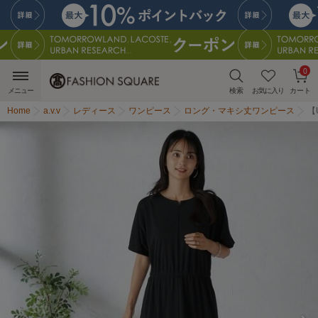
0
メニュー
検索
お気に入り
カート
Home
a.v.v
レディース
ワンピース
ロング・マキシ丈ワンピース
【