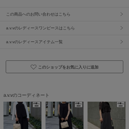
この商品へのお問い合わせはこちら
--------------------
a.v.vのレディースワンピースはこちら
透け感：なし
裏地：スカート部分あり
a.v.vのレディースアイテム一覧
伸縮性：あり
光沢感：なし
生地の厚さ：ふつう
このショップをお気に入りに追加
--------------------
≪お気に入り登録機能の使い方≫
a.v.vのコーディネート
■商品のお気に入り登録（ハートマークをクリック）
再入荷通知や値下げ等、お得なご案内を受けることができま
す。