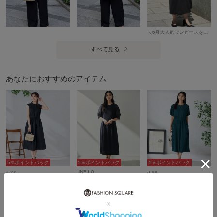
--------------------
※商品画像は、光の当たり具合やパソコンなどの閲覧環境に
＼6月大人気ワンピースを143cmがレビュー／
より
実際の色味と異なって見える場合がございます。
すべて見る
商品の色味の目安は商品単体の画像をご参照ください。
あなたにおすすめのアイテム
アイテム情報
配送料
全国一律715円（税込）
（税込5,000円以上ご購入で送料無料）
商品コード
K2PHA08069
性別タイプ
レディース
5％ポイントバック
5％ポイントバック
5％ポイントバック
カテゴリ
ワンピース
ロング・マキシ丈ワンピース
a.v.v
UNFILO
a.v.v
¥5,339
¥7,980
¥3,844
46%OFF
39%OFF
50%OFF
素材
表地 ポリエステル 100% スカート裏地 ポリエス
タイムセール
テル 100%
製造国
詳細は下記よりお問い合わせください