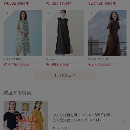
¥4,892
¥5,588
¥27,720
30%OFF
60%OFF
40%OFF
4
5
6
HIROKO BIS
Dessin
OPAQUE.CLIP
¥14,190
¥6,999
¥5,775
70%OFF
30%OFF
30%OFF
もっと見る
関連する特集
みんなは何を狙っている？SALEお気に
入り登録数ランキング BEST100
#トレンド