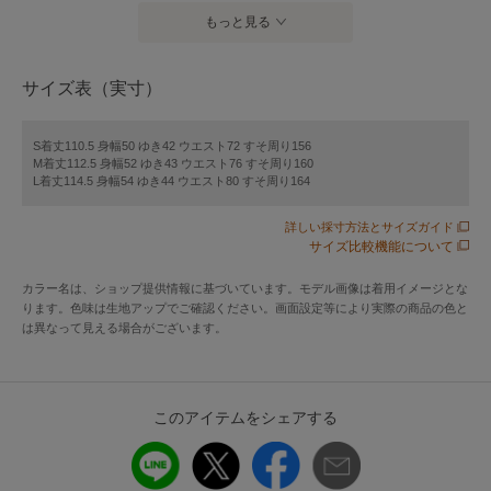
ワンピース
もっと見る
・首元のさりげないVカットが抜け感をプラス
・ウエストのギャザーゴムは締め付け感なし
サイズ表（実寸）
・腕周りは切り替えがないので着心地抜群
・きれい見えながらTシャツのような軽い着心地です
・着丈がしっかりあり、シンプルデザインなのでデイリーも
S着丈110.5 身幅50 ゆき42 ウエスト72 すそ周り156
M着丈112.5 身幅52 ゆき43 ウエスト76 すそ周り160
通勤も重宝間違いなし
L着丈114.5 身幅54 ゆき44 ウエスト80 すそ周り164
【素材】
詳しい採寸方法とサイズガイド
・接触冷感＆UVカット機能付き
サイズ比較機能について
・着用しても洗ってもしわが気にならないイージーケア
カラー名は、ショップ提供情報に基づいています。モデル画像は着用イメージとな
・洗濯機で洗えるのがうれしい
ります。色味は生地アップでご確認ください。画面設定等により実際の商品の色と
は異なって見える場合がございます。
【コーディネート】
一枚できれいめに決まるので、デイリーはもちろん通勤にも
おすすめ。
このアイテムをシェアする
季節の変わり目はジャケットを羽織るときちんと感もプラス
できます。
シワになりづらいので、旅行や移動が多い日にもぴったり。