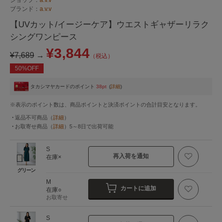
ブランド：
a.v.v
【UVカット/イージーケア】ウエストギャザーリラク
シングワンピース
¥3,844
¥7,689
→
（税込）
50%OFF
タカシマヤカードのポイント
38pt
(
詳細
)
※表示のポイント数は、商品ポイントと決済ポイントの合計目安となります。
返品不可商品
（
詳細
）
お取寄せ商品
（
詳細
）
5～8日
で出荷可能
S
再入荷を通知
在庫×
グリーン
M
カートに追加
在庫○
お取寄せ
S