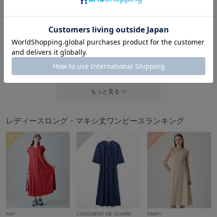
ギフト
可
5％ポイントバック
5％ポイントバック
5％ポイントバック
OPAQUE.CLIP
OPAQUE.CLIP
grove
¥5,775
¥4,125
¥3,297
30%OFF
50%OFF
50%OFF
もっと見る
レディースロング・マキシ丈ワンピースランキング
1
2
3
ANY
LOGEMENT DE CLAIRE
ANAYI