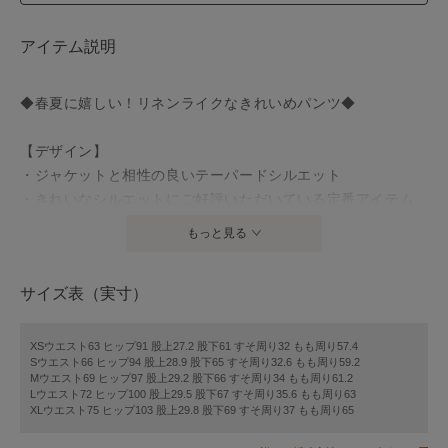
アイテム説明
◆春夏に嬉しい！リネンライクなきれいめパンツ◆
【デザイン】
・ジャケットと相性の良いテーパードシルエット
・きれいなシルエットにご好評いただいている定番アイテム
・後ろサイドにゴムギャザーを施し、ヒップラインのもたつ
もっと見る
きを改善
・ウエストの1.5cm動く前ホックで座ったときの窮屈さを軽減
サイズ表（実寸）
・定番のネイビー、優しげなベージュ、洗練された印象のグ
レーの三色展開
XSウエスト63 ヒップ91 股上27.2 股下61 すそ周り32 もも周り57.4
Sウエスト66 ヒップ94 股上28.9 股下65 すそ周り32.6 もも周り59.2
【素材】
Mウエスト69 ヒップ97 股上29.2 股下66 すそ周り34 もも周り61.2
・さらっとしたリネンライクなポリエステル素材
Lウエスト72 ヒップ100 股上29.5 股下67 すそ周り35.6 もも周り63
XLウエスト75 ヒップ103 股上29.8 股下69 すそ周り37 もも周り65
・UVカットで夏の日差しにも◎
・ストレッチ入りで動きやすくストレスフリー