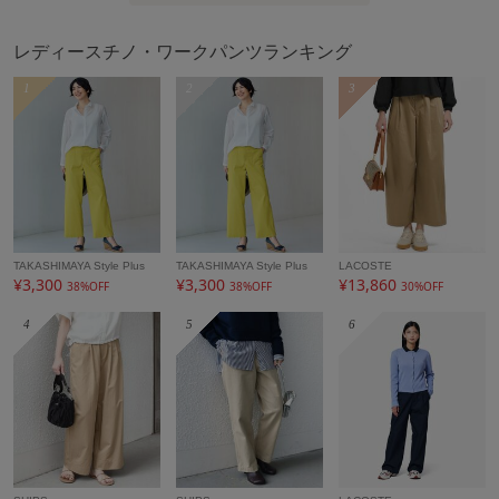
商品コード
KBLFB20079
性別タイプ
レディース
レディースチノ・ワークパンツランキング
カテゴリ
パンツ
チノ・ワークパンツ
1
2
3
素材
ポリエステル 100%
製造国
詳細は下記よりお問い合わせください
ギフト
可
TAKASHIMAYA Style Plus
TAKASHIMAYA Style Plus
LACOSTE
¥3,300
¥3,300
¥13,860
38%OFF
38%OFF
30%OFF
4
5
6