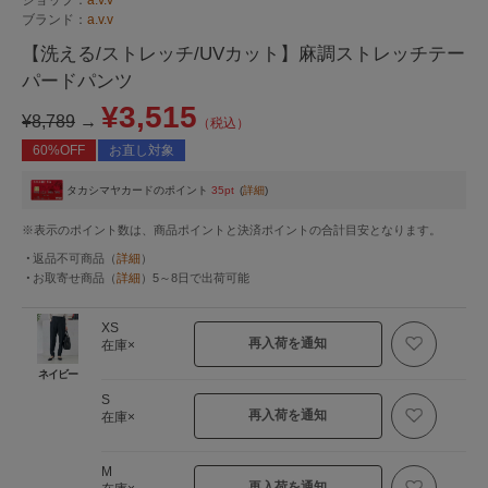
ブランド：
a.v.v
【洗える/ストレッチ/UVカット】麻調ストレッチテー
パードパンツ
¥3,515
¥8,789
→
（税込）
60%OFF
お直し対象
タカシマヤカードのポイント
35pt
(
詳細
)
※表示のポイント数は、商品ポイントと決済ポイントの合計目安となります。
返品不可商品
（
詳細
）
お取寄せ商品
（
詳細
）
5～8日
で出荷可能
XS
再入荷を通知
在庫×
ネイビー
S
再入荷を通知
在庫×
M
再入荷を通知