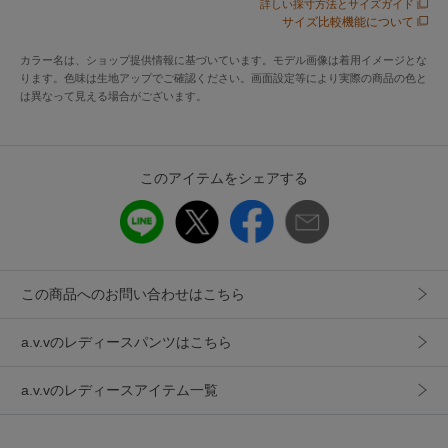
詳しい採寸方法とサイズガイド
・ご家庭の洗濯機で洗えます
サイズ比較機能について
カラー名は、ショップ提供情報に基づいています。モデル画像は着用イメージとな
【コーディネート】
ります。色味は生地アップでご確認ください。画面設定等により実際の商品の色と
同素材ジャケットとのセットアップ着用がおすすめ。
は異なって見える場合がございます。
ブラウスやニットなど幅広いアイテムと好相性。
通勤からおでかけはもちろん
七五三や発表会、学校行事まで幅広いシーンで活躍します。
このアイテムをシェアする
フォーマルな場やビジネスシーンに活躍してくれる
ベーシックなパンツは一枚あると重宝します。
【同素材シリーズ】
ノーカラージャケット：KBDFB20109
この商品へのお問い合わせはこちら
キーネックジャケット：KBDFB21109
テーラードジャケット：KBDFB22109
a.v.vのレディースパンツはこちら
ダブルブレストジャケット：KBDFB23109
スリーブレスジャケット/ジレ：KBJFB21089
a.v.vのレディースアイテム一覧
テーパードパンツ：KBLFB20079
クロップド丈ワイドパンツ：KBLFB21079
ワイドストレートパンツ：KBLFB22079