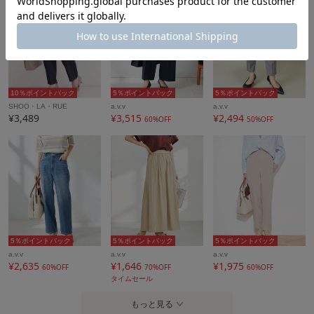
■商品のお気に入り登録（ハートマークをクリック）
再入荷通知や値下げ等、お得なご案内を受けることができま
す。
--------------------
10％ポイントバック
5％ポイントバック
5％ポイントバック
※商品画像は、光の当たり具合やパソコンなどの閲覧環境に
SHOO・LA・RUE
a.v.v
a.v.v
¥3,489
¥3,515
¥2,494
60%OFF
50%OFF
より
実際の色味と異なって見える場合がございます。
商品の色味の目安は商品単体の画像をご参照ください。
※34(XSサイズ)・42(XLサイズ)はWEB・一部限定店舗での販
売です。
5％ポイントバック
5％ポイントバック
5％ポイントバック
アイテム情報
a.v.v
a.v.v
a.v.v
¥2,635
¥1,646
¥1,975
60%OFF
70%OFF
60%OFF
配送料
全国一律715円（税込）
タイムセール
（税込5,000円以上ご購入で送料無料）
もっと見る