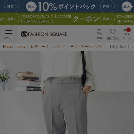
0
メニュー
検索
お気に入り
カート
Home
a.v.v
レディース
パンツ
チノ・ワークパンツ
【洗える/スト