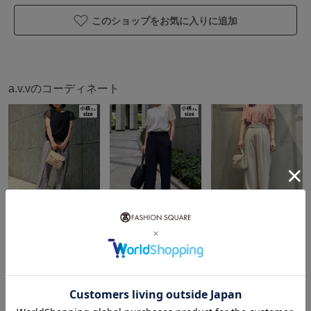
フレアスカート：KBHFB20079
このショップをお気に入りに追加
タイトスカート：KBHFB21079
セットアップでお探しの際は上記品番をご確認ください。
a.v.vのコーディネート
--------------------
透け感：なし
裏地：なし
伸縮性：あり
光沢感：なし
生地の厚さ：ふつう
＼人気の涼感アイテムで叶える 夏のきれいめ通勤コーデ／ 【スタッフ】身長143cm/着用サイズXXS
すべて見る
--------------------
≪お気に入り登録機能の使い方≫
あなたにおすすめのアイテム