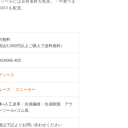
ドソールには反射素材を配置。・中敷つま
OFFを配置。
料無料
税込5,000円以上ご購入で送料無料）
92A066-402
ディース
ューズ
スニーカー
体=人工皮革・合成繊維・合成樹脂 アウ
ーソール=ゴム底
細は下記よりお問い合わせください