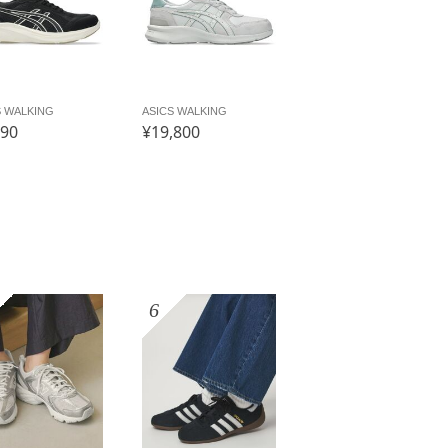
S WALKING
ASICS WALKING
790
¥19,800
6