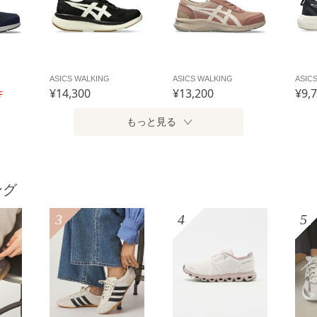
ASICS WALKING
ASICS WALKING
ASIC
¥14,300
¥13,200
¥9,
F
もっと見る
ング
3
4
5