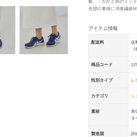
載。・かかと部のミッ
先部の裏側に消臭繊維M
アイテム情報
配送料
送
（
商品コード
12
性別タイプ
レ
カテゴリ
シ
素材
本
タ
製造国
詳