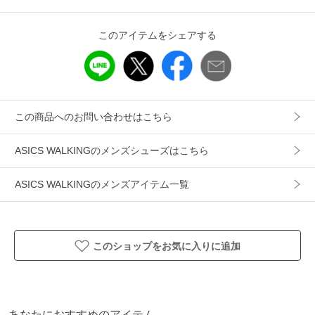
■キーワード
スニーカー、ローカット、ウォーキングシューズ
このアイテムをシェアする
アイテム情報
配送料
送料無料
（税込5,000円以上ご購入で送料無料）
この商品へのお問い合わせはこちら
商品コード
1293A044-020
ASICS WALKINGのメンズシューズはこちら
性別タイプ
メンズ
ASICS WALKINGのメンズアイテム一覧
カテゴリ
シューズ
スニーカー
素材
本体＝合成樹脂・合成繊維 アウターソール＝ゴ
ム底
このショップをお気に入りに追加
製造国
詳細は下記よりお問い合わせください
ギフト
可
あなたにおすすめのアイテム