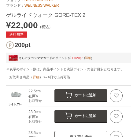
ブランド：
WELNESS WALKER
ゲルライドウォーク GORE-TEX 2
¥22,000
（税込）
送料無料
200pt
さらにタカシマヤカードのポイントが
1,620pt
(
詳細
)
※表示のポイント数は、商品ポイントと決済ポイントの合計目安となります。
お取寄せ商品
（
詳細
）
3～6日
で出荷可能
22.5cm
カートに追加
在庫○
お取寄せ
ライトグレー
23.0cm
カートに追加
在庫○
お取寄せ
23.5cm
再入荷を通知