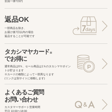
全国一律715円
返品OK
一部商品を除き、
お届け後7日以内の場合
返品することが可能です
タカシマヤカード
※
でお得に
通常商品は8％、セール商品は1％の
タカシマヤポイン
トが貯まります
※カードの種類によって一部異なります
(リンクは別サイトに移動します)
よくあるご質問
お問い合わせ
カスタマーサポート営業時間
平日 10:00〜18:00