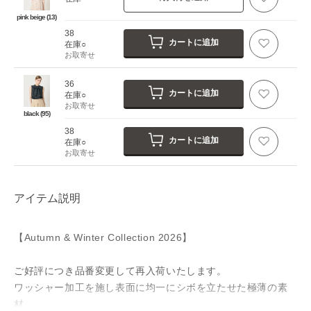
pink beige (13)
38
カートに追加
在庫○
お取寄せ
36
カートに追加
在庫○
お取寄せ
black (95)
38
カートに追加
在庫○
お取寄せ
アイテム説明
【Autumn & Winter Collection 2026】
ご好評につき品番変更して再入荷いたします。
ワッシャー加工を施し表面に均一にシボを立たせた極薄の素
材。