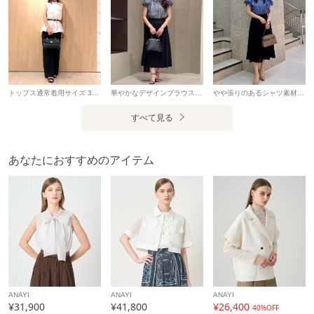
テル100%
製造国
詳細は下記よりお問い合わせください
ギフト
可
トップス通常着用サイズ 36/38 ボトムス通常着用サイズ 34/36 ・コットンポリブロードラッフルブラウス フロントのラッフルデザインが目を引くブラウス。 ペプラムデザインでウエストラインが綺麗にみえ、ベルトをつけると更にメリハリが着きます。 ハリ感のある生地がやや透け感で着やすいです。 ・ウールライクタックストレートパンツ 張りとしなやかさを兼ね備えた素材を使用し、ウエストまわりはすっきりと仕上げ、落ち感のあるストレートワイドシルエットは脚長効果も。 微光沢と張り感がきちんと感がありながらも、後ろウエストはゴム仕様でリラックスして着用できます。 スタッフ：153cm トップス着用サイズ：36 ボトムス着用サイズ：34
華やかなデザインブラウス。 肩まわりをふんわりと包み込み、気になる二の腕も自然にカバーしてくれます。 比翼仕立てのフロントが甘さを程よく抑え、 きれいめからカジュアルまで幅広いスタイリングに活躍。 パンツ合わせで洗練された印象に、 スカート合わせでフェミニンな着こなしも楽しめる一枚です。 リネンライクな風合いが魅力のフレアスカート。 軽やかなポリエステル素材でシワになりにくく、 紫外線防止機能付きで夏のお出かけにも安心。上品なシルエットで幅広いスタイリングに活躍します。 スタッフ：157cm トップス着用サイズ：38 ボトムス着用サイズ：36
やや張りのあるシャツ素材のブラウスは、袖のデザインが目を惹きます。 綺麗なブルーのカラーは透け感の心配がなく、シンプルなコーディネートのアクセントにピッタリ。 肩に大きくタックとレースが施されていますが、強調してしまうような感じではなく程よく華やかな印象です。 1枚で決まるデザイン。 身頃はやや体に沿ってくれるので、シャツの着膨れ感がないです◎ スカートにタックインもしやすかったです。 スタッフ：163cm トップス通常着用サイズ：38 ボトムス通常着用サイズ：36
すべて見る
あなたにおすすめのアイテム
ANAYI
ANAYI
ANAYI
¥31,900
¥41,800
¥26,400
40%OFF