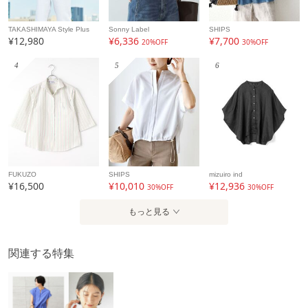
TAKASHIMAYA Style Plus
Sonny Label
SHIPS
¥12,980
¥6,336
¥7,700
20%OFF
30%OFF
4
5
6
FUKUZO
SHIPS
mizuiro ind
¥16,500
¥10,010
¥12,936
30%OFF
30%OFF
もっと見る
関連する特集