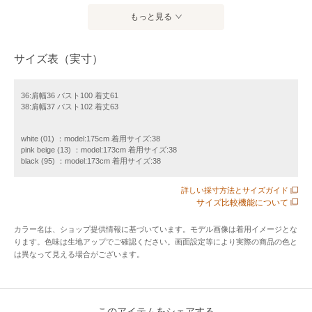
柔らかで軽やかな風合いが特長の生地にランダムドットプリ
もっと見る
ントを施しました。
サイズ表（実寸）
Aラインシルエットのリボンタイがエレガントなノースリーブ
ブラウス。
リボンタイはお好みで前でも後ろでも結んでスタイリングし
36:肩幅36 バスト100 着丈61
38:肩幅37 バスト102 着丈63
て頂けます。
身頃のフロント衿ぐりにはタックを施しました。
white (01) ：model:175cm 着用サイズ:38
パンツとアウトしたり、スカートインしたスタイリングがお
pink beige (13) ：model:173cm 着用サイズ:38
勧めです。
black (95) ：model:173cm 着用サイズ:38
詳しい採寸方法とサイズガイド
シリーズのプリーツスカート（品番10261711250）とセット
サイズ比較機能について
アップ着用でワンピース見えの着こなしも可能です。
カラー名は、ショップ提供情報に基づいています。モデル画像は着用イメージとな
ります。色味は生地アップでご確認ください。画面設定等により実際の商品の色と
は異なって見える場合がございます。
【付属】キャミソール付き
【裏地】なし
【透け感】あり
このアイテムをシェアする