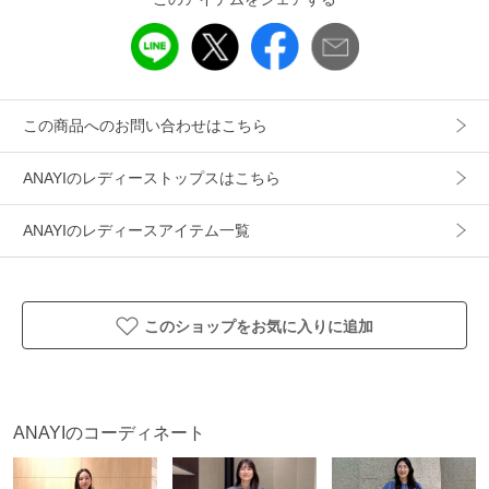
【開き・留め仕様】後ろ釦開き
【伸縮性】なし
【ケア方法】ドライクリーニング
【着用感・生地の厚さ】細かいキレイ目なシボの表面感のオ
この商品へのお問い合わせはこちら
ーガンジー
ANAYIのレディーストップスはこちら
※品番10261713250と同型
ANAYIのレディースアイテム一覧
アイテム情報
配送料
送料無料
（税込5,000円以上ご購入で送料無料）
このショップをお気に入りに追加
商品コード
10262713580
性別タイプ
レディース
ANAYIのコーディネート
カテゴリ
トップス
シャツ・ブラウス
素材
本体:ポリエステル100% キャミソール:ポリエス