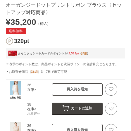
オーガンジードットプリントリボン ブラウス〈セッ
トアップ対応商品〉
¥35,200
（税込）
送料無料
320pt
さらにタカシマヤカードのポイントが
2,592pt
(
詳細
)
※表示のポイント数は、商品ポイントと決済ポイントの合計目安となります。
お取寄せ商品
（
詳細
）
3～7日
で出荷可能
36
再入荷を通知
在庫×
white (01)
38
カートに追加
在庫○
お取寄せ
36
再入荷を通知
在庫×