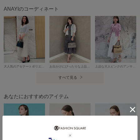
またパソコン・スマートフォンなどの環境により、製品と画
ANAYIのコーディネート
像のカラーが異なる場合もございます。予めご了承くださ
い。
アイテム情報
配送料
送料無料
（税込5,000円以上ご購入で送料無料）
大人気のアセテートポリエステルVカーディガンの新色の柔らかなライトグレーを1枚でプルオーバーとして使いナチュラルなベージュカラーのスラブオックスベルト付きＡライン スカートで品よく仕上げました。 上品で洗練されたスタイルかと思います。 アセテートポリエステルVカーディガンはすっきりとしたVネックデザインが顔まわりを美しく見せ、程よくフィットするシルエットが女性らしいラインを引き立てます。ウエストベルトがアクセントになったスカートは、自然にスタイルアップを叶えながら、軽やかに広がるシルエットで優雅な印象を演出。ウエストのサイズはちょうど良かったです。淡いトーンでまとめたコーディネートにネイビーのバッグとパンプスにすることで全体が引き締まります。 シンプルながらも素材感やシルエットにこだわったスタイリングです。 通勤からお出かけまで幅広いシーンに使えそうです。 スタッフ：152cm カーディガン：38 スカート：36
お出かけにぴったりな上品で綺麗目なコーディネート タイル刺繍タックフレアワンピース 刺繍が豪華で立体感のあるワンピースは、上品でふわりとしたシルエットです。全体的に少しゆったりとしており、着心地の良い一枚。 高見えするような上質な素材が目を惹く特別なワンピースです。 サイズは通常通りがおすすめです。 シアー天竺vカーディガン ゆったりと軽い着心地で着用できるカーディガンは夏の羽織にぴったりです。 シアー素材で涼しく快適にお召しいただけます。Ｖネックですので合わせやすくシンプルなデザインはトレンド問わず長くお使いいただけます。 サイズはゆったりとしている為、普段よりワンサイズ下げて着ていただくのもおすすめです。 スタッフ：154cm
上品な大人ピンクのアンサンブルを合わせたきれいめコーデ ◆ プレミアムコットンクルーカーディガン ◆ プレミアムコットンクルーノースリーブプルオーバー ◇ 素材 プレミアムコットン100%仕様で、さらりとした生地。 ナチュラルな光沢感があり、カジュアルすぎない素材です。 自宅で手洗い可能なのが嬉しいポイント。 透け感はほとんど無いので安心して着れます。 プルオーバーは透けないようにカーディガンよりやや厚地です。 ◇ サイズ 全体的に程よくゆったりとしていて、コンパクトでシンプルなデザイン。 カーディガンは太めのリブがしっかりしているのでたくし上げるて着るのもおすすめです。 スタッフ：155cm
商品コード
10252816570
すべて見る
性別タイプ
レディース
カテゴリ
トップス
カーディガン・ボレロ
あなたにおすすめのアイテム
素材
綿69％ ポリエステル31％
製造国
詳細は下記よりお問い合わせください
ギフト
可