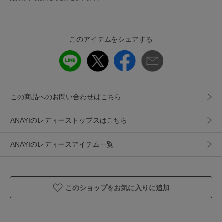
【ケア方法】手洗い可
【着用感・生地の厚さ】極薄
このアイテムをシェアする
ホワイト着用 model:175cm 着用サイズ:38
チャコールグレー着用 model:178cm 着用サイズ:38
レッド・ブラック着用 model:171cm 着用サイズ:38
この商品へのお問い合わせはこちら
【ANAYIサイズ表】
ANAYIのレディーストップスはこちら
34サイズ：5号 XSサイズ相当
36サイズ：7号 Sサイズ相当
ANAYIのレディースアイテム一覧
38サイズ：9号 Mサイズ相当
・「商品のお気に入り登録」や「ブランドのお気に入り登
録」で新商品や再入荷通知、セール通知などのお得な情報を
このショップをお気に入りに追加
受け取ることができます。
・照明の関係により、実際よりも色味が違って見える場合が
ございます。