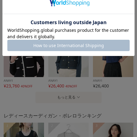
ANAYI
ANAYI
ANAYI
¥26,400
¥21,780
¥21,780
40%OFF
40%OFF
ANAYI
ANAYI
ANAYI
¥23,760
¥26,400
¥26,400
40%OFF
40%OFF
もっと見る
レディースカーディガン・ボレロランキング
1
2
3