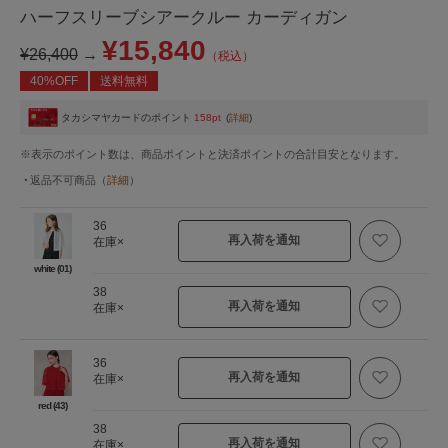
ハーフスリーブシアークルー カーディガン
¥15,840
¥26,400
→
（税込）
40%OFF
送料無料
タカシマヤカードのポイント
158pt
(
詳細
)
※表示のポイント数は、商品ポイントと決済ポイントの合計目安となります。
返品不可商品
（
詳細
）
36
再入荷を通知
在庫×
white (01)
38
再入荷を通知
在庫×
36
再入荷を通知
在庫×
red (43)
38
再入荷を通知
在庫×