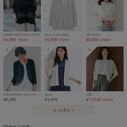
URBAN RESEARCH ITEMS
pierre cardin signe
UNTITLED
¥3,993
¥5,500
¥8,800
19%OFF
72%OFF
50%OFF
4
5
6
TAKASHIMAYA Style Plus
grove
23区
¥5,390
¥3,479
¥13,530
20%OFF
もっと見る