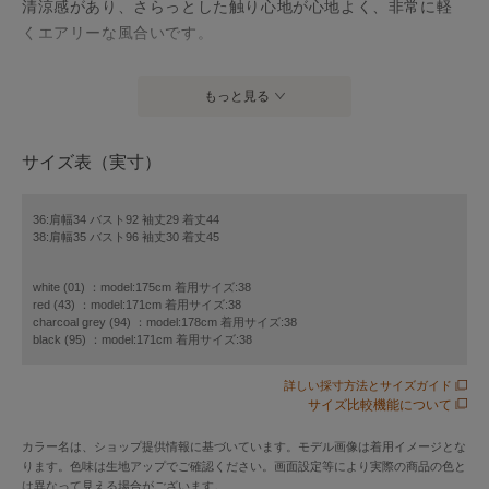
清涼感があり、さらっとした触り心地が心地よく、非常に軽
くエアリーな風合いです。
シアーなコットンポリエステルの5分袖クルーネックカーディ
もっと見る
ガン。
レイヤードが楽しめるシアー感が魅力です。コンパクトな着
サイズ表（実寸）
丈と、カジュアルになりすぎないサイズ感。
同色染めのシェルボタンも夏らしいアクセントです。
36:肩幅34 バスト92 袖丈29 着丈44
38:肩幅35 バスト96 袖丈30 着丈45
ランダムリブロングワンピース（品番10252714190）の羽織
white (01) ：model:175cm 着用サイズ:38
りとしても最適でお勧め。
red (43) ：model:171cm 着用サイズ:38
charcoal grey (94) ：model:178cm 着用サイズ:38
black (95) ：model:171cm 着用サイズ:38
【付属】なし
詳しい採寸方法とサイズガイド
【裏地】なし
サイズ比較機能について
【透け感】あり
カラー名は、ショップ提供情報に基づいています。モデル画像は着用イメージとな
【開き・留め仕様】前中心ボタン開き
ります。色味は生地アップでご確認ください。画面設定等により実際の商品の色と
【伸縮性】あり
は異なって見える場合がございます。