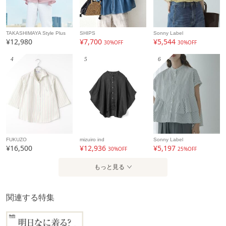
TAKASHIMAYA Style Plus
SHIPS
Sonny Label
¥12,980
¥7,700
¥5,544
30%OFF
30%OFF
4
5
6
FUKUZO
mizuiro ind
Sonny Label
¥16,500
¥12,936
¥5,197
30%OFF
25%OFF
もっと見る
関連する特集