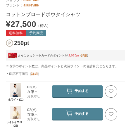
ブランド：
allureville
コットンブロードボウタイシャツ
¥27,500
（税込）
送料無料
予約商品
250pt
さらにタカシマヤカードのポイントが
2,025pt
(
詳細
)
※表示のポイント数は、商品ポイントと決済ポイントの合計目安となります。
返品不可商品
（
詳細
）
02(M)
予約する
在庫△
お取寄せ
ホワイト (01)
02(M)
予約する
在庫△
お取寄せ
ライトイエロー
(25)