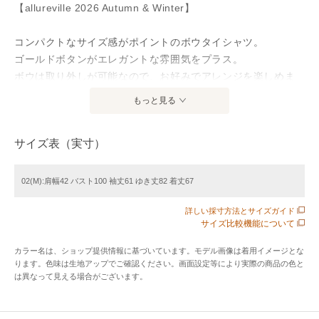
【allureville 2026 Autumn & Winter】
コンパクトなサイズ感がポイントのボウタイシャツ。
ゴールドボタンがエレガントな雰囲気をプラス。
ボウは取り外しが可能なので、お好みでアレンジを楽しめま
す。
もっと見る
毛羽を抑えたクリアな表面感と微光沢が上品なブロード素材
を使用。
サイズ表（実寸）
しなやかで柔らかさのある風合いです。
ブロード素材でブラウス要素のあるシャツは今季のトレンド
アイテム。
02(M):肩幅42 バスト100 袖丈61 ゆき丈82 着丈67
バルキーなニットのインに合わせて新鮮味のあるスタイルも
詳しい採寸方法とサイズガイド
おすすめです。
サイズ比較機能について
※手洗い可能です。
カラー名は、ショップ提供情報に基づいています。モデル画像は着用イメージとな
ります。色味は生地アップでご確認ください。画面設定等により実際の商品の色と
は異なって見える場合がございます。
※照明の関係により、実際よりも色味が違って見える場合が
ございます。
またパソコン・スマートフォンなどの環境により、製品と画