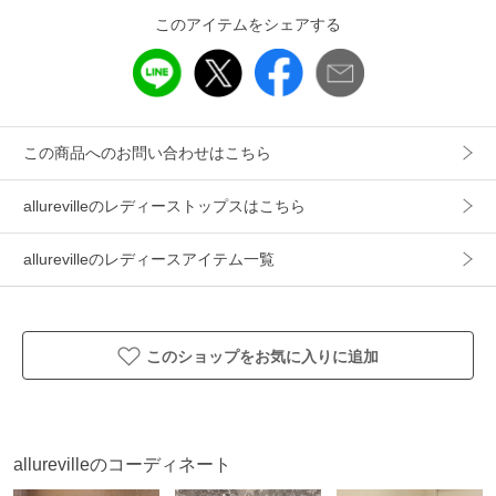
像のカラーが異なる場合もございます。
このアイテムをシェアする
予めご了承ください。
アイテム情報
この商品へのお問い合わせはこちら
配送料
送料無料
（税込5,000円以上ご購入で送料無料）
allurevilleのレディーストップスはこちら
商品コード
20262013170
allurevilleのレディースアイテム一覧
性別タイプ
レディース
カテゴリ
トップス
シャツ・ブラウス
素材
綿100％
このショップをお気に入りに追加
製造国
詳細は下記よりお問い合わせください
ギフト
不可
allurevilleのコーディネート