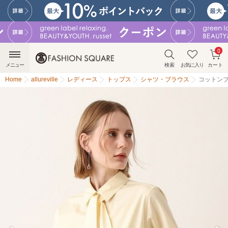
0
メニュー
検索
お気に入り
カート
Home
allureville
レディース
トップス
シャツ・ブラウス
コットン