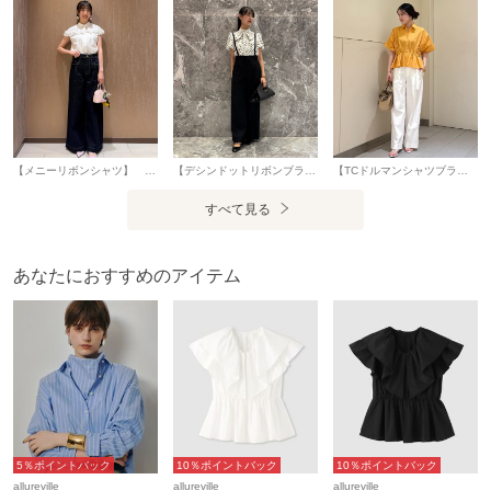
【メニーリボンシャツ】 着用サイズ：2(M) 胸元から袖にかけてあしらわれたリボンのデザインがポイントのブラウス。 リボンデザインと、ふんわりふくらむフレンチスリーブの甘めのデザインですが、襟のデザインがキリっと引き締めてくれます。 コットン×ポリエステル素材でシワになりにくいのも嬉しいポイント。 ホワイトカラーも透けにくく、また肩が隠れるフレンチスリーブで安心感があり、パンツ、スカートどちらにも合わせやすいです。 キレイめボトムはもちろん、デニムなどのカジュアルボトムにも合うのでオススメの1着。 【デニムバギーパンツ】 着用サイズ：2(M) シルエットが綺麗なルル・ウィルビー人気アイテム。 ウエスト周りはスッキリとしており、程よいフレア感があるキレイめシルエットなので、普段デニムを履かない方やチャレンジしてみたい方にもおすすめです。 スタイルアップを叶えてくれる1着。 デニムは硬くなく履いていると体に馴染むので履き心地も◎ カジュアルなトップスはもちろん、ルルウィルビーの華やかなブラウスとも相性抜群です。 ※手洗い可能 スタッフ身長：163cm
【デシンドットリボンブラウス】 着用サイズ：2(M) 立体的に膨らむバルーンスリーブが可愛いブラウスです。 襟はスタンドカラーなので甘くなり過ぎず、リボンも取り外し可能でモードな印象でもお楽しみいただけます。 袖口にはゴムは入っておらず、着脱は背中ファスナーになります。 ※手洗い可能 【ブライトリネンワイドパンツ】 着用サイズ：2(M) 美シルエットのワイドパンツです。 前後にセンタープレスが入っているので、スッキリ見せてくれます。 麻のやや厚手な素材を使用している為、涼やかにお召いただけ、白でも透け感気になりません。 ※手洗い可能 スタッフ身長：165cm
【TCドルマンシャツブラウス】 着用サイズ：2(M) 程よく立体感のあるシルエットが自然なメリハリを生み女性らしい雰囲気に仕上がります。 ドルマンスリーブで夏でも涼しく着用いただけます。 パンツはもちろんですが、スッキリめなスカート合わせも◎ ※手洗い可能 【シェルタリングタックワイドパンツ】 着用サイズ：2(M) 毎年定番のワイドパンツです。 ハイウエストで下半身を綺麗に見せてくれ、リネンが少しだけ混ざっているので夏でも涼しく着用できます。 白でも透けにくいのも嬉しいポイント。 ※手洗い可能 スタッフ身長：163cm
すべて見る
あなたにおすすめのアイテム
5％ポイントバック
10％ポイントバック
10％ポイントバック
allureville
allureville
allureville